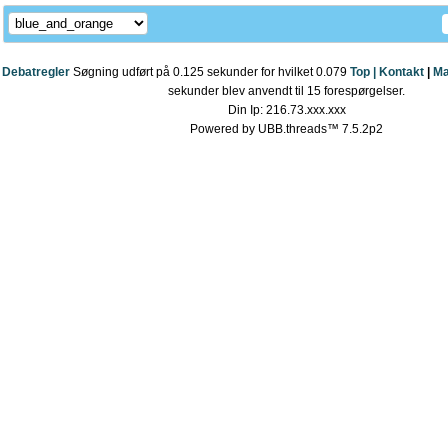
Debatregler
Søgning udført på 0.125 sekunder for hvilket 0.079
Top |
Kontakt
|
Ma
sekunder blev anvendt til 15 forespørgelser.
Din Ip: 216.73.xxx.xxx
Powered by UBB.threads™ 7.5.2p2