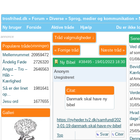
trosfrihed.dk
»
Forum
»
Diverse
»
Sprog, medier og kommunikation
» 
Ny bruger
Forside
Aktive tråde
Hjælp
Du er ikke l
annonce
Tråd valgmuligheder ↓
Sene
Populære tråde
(visninger)
Ved d
«
Forrige tråd
Næste tråd
»
af so
Mellemrummet
20959472
01/08
Åndelig Føde
2726320
#38495
-
19/01/2023
18:30
Ny Bibel
Bevid
Angst – Tro –
2646563
Anonym
Kærli
Håb –
Uregistreret
af Ar
Kærlighed
20/06
Så er der linet
1981641
Citat:
Verd
op...
Danmark skal have ny
af Ar
Jesu ord
1677655
bibel
31/05
Galleri
Hvad 
dage
https://nyheder.tv2.dk/samfund/202
af so
3-01-19-danmark-skal-have-ny-bibel
25/05
Svar
Citer
Top
Denne