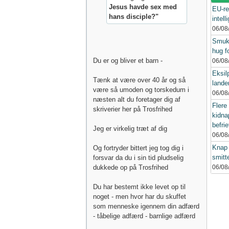
Jesus havde sex med
EU-re
hans disciple?"
intel
06/08
Smukf
hug fo
Du er og bliver et barn -
06/08
Eksil
Tænk at være over 40 år og så
lande
være så umoden og torskedum i
06/08
næsten alt du foretager dig af
Flere
skriverier her på Trosfrihed
kidna
befrie
Jeg er virkelig træt af dig
06/08
Knap 
Og fortryder bittert jeg tog dig i
smitt
forsvar da du i sin tid pludselig
dukkede op på Trosfrihed
06/08
Du har bestemt ikke levet op til
noget - men hvor har du skuffet
som menneske igennem din adfærd
- tåbelige adfærd - barnlige adfærd