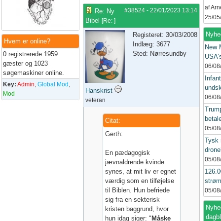
af Ar
#38524
-
22/01/2023
13:14
Re: Ny
25/05
Bibel
[
Re:
]
Nyhe
Registeret: 30/03/2008
Hvem er online?
Indlæg: 3677
New 
Sted: Nørresundby
0 registrerede 1959
USA's
gæster og 1023
06/08
søgemaskiner online.
Infant
Key:
Admin
,
Global Mod
,
undsk
Hanskrist
Mod
06/08
veteran
Trump
betal
Citat:
05/08
Gerth:
Tysk 
drone
En pædagogisk
05/08
jævnaldrende kvinde
synes, at mit liv er egnet
126.
værdig som en tilføjelse
strøm
til Biblen. Hun befriede
05/08
sig fra en sekterisk
Nyhed
kristen baggrund, hvor
dagb
hun idag siger: "
Måske