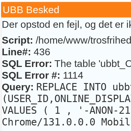
UBB Besked
Der opstod en fejl, og det er 
Script:
/home/www/trosfrihed.
Line#:
436
SQL Error:
The table 'ubbt_O
SQL Error #:
1114
Query:
REPLACE INTO ubb
(USER_ID,ONLINE_DISPLA
VALUES ( 1 , '-ANON-21
Chrome/131.0.0.0 Mobil