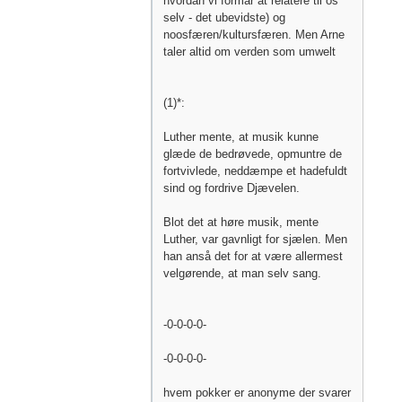
hvordan vi formår at relatere til os
selv - det ubevidste) og
noosfæren/kultursfæren. Men Arne
taler altid om verden som umwelt
(1)*:
Luther mente, at musik kunne
glæde de bedrøvede, opmuntre de
fortvivlede, neddæmpe et hadefuldt
sind og fordrive Djævelen.
Blot det at høre musik, mente
Luther, var gavnligt for sjælen. Men
han anså det for at være allermest
velgørende, at man selv sang.
-0-0-0-0-
-0-0-0-0-
hvem pokker er anonyme der svarer