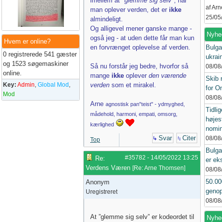
imellem at
"glemme sig selv"
, når
af Ar
man oplever verden, det er
ikke
25/05
almindeligt.
Og alligevel mener ganske mange -
Nyhe
også jeg - at uden dette får man kun
Hvem er online?
en forvrænget oplevelse af verden.
Bulga
0 registrerede 541 gæster
ukrai
og 1523 søgemaskiner
Så nu forstår jeg bedre, hvorfor så
08/08
online.
mange
ikke
oplever
den værende
Skib 
Key:
Admin
,
Global Mod
,
verden
som et mirakel.
for 
Mod
08/08
Arne
agnostisk pan"teist" - ydmyghed,
Tidlig
mådehold, harmoni, empati, omsorg,
højes
kærlighed
nomin
Svar
Citer
08/08
Top
Bulga
#35782
-
14/05/2022
13:25
Re:
er ek
Verdens Væren
[
Re: Arne Thomsen
]
08/08
50.00
Anonym
genop
Uregistreret
08/08
At ”glemme sig selv” er kodeordet til
Nyhed