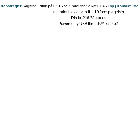
Debatregler
Søgning udført på 0.516 sekunder for hvilket 0.046
Top |
Kontakt
|
Ma
sekunder blev anvendt til 19 forespørgelser.
Din Ip: 216.73.xxx.xx
Powered by UBB.threads™ 7.5.2p2