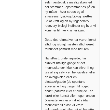
selv i æstetisk sanselig skønhed
der stemmer - opstemmer os på en
ny måde - hvor stress og al
stressens fysiologi/biologi sættes
ud af kraft og en ny regenerativ
recovery biologi indfinder sig hvor vi
kommer til nye kræfter igen.
Dette det rekreative har været kendt
altid, og iøvrigt næsten altid været
forbundet primært med naturen.
HansKrist, undertegnede, har
skrevet utallige gange at det
menneske der ikke kan blive fri og
løs af sig selv - en hengivelse, eller
en overgivelse eller en
ekstase/glæde (de spontane
suveræne livsytringer) til noget
andet (naturen eller et arbejde - en
idræt eller kunst) eller nogen anden
(kæreste venner ol) at et sådant
menneske til sidst vil være
selvmordstruet eller det vil benytte