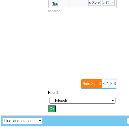
Svar
Citer
Top
annonce
Side 3 af 3
<
1
2
3
Hop til: