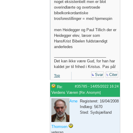
noget eksistentielt men er blot
overindlærte og overtroede
bibelkonkordantiske
trosforestillinger = med hjernespin
men Heidegger og Paul Tillich der er
Heidegger elev, læser som
HansKrist Bibelen fuldstændigt
anderledes
_________________________
Det kan ikke være Gud, for han har
kaldet jer til frihed i Kristus. Pas på!
Svar
Citer
Top
#35785
-
14/05/2022
16:24
Re:
Verdens Væren
[
Re: Anonym
]
Arne
Registeret: 16/04/2008
Indlæg: 5670
Sted: Sydsjælland
Thomsen
veteran