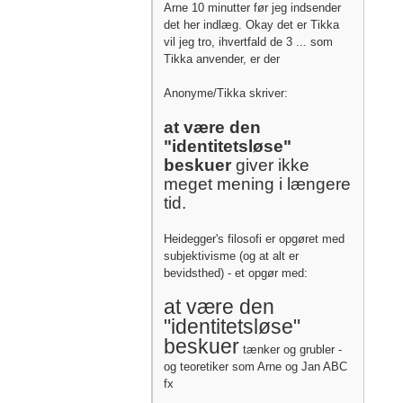
Arne 10 minutter før jeg indsender
det her indlæg. Okay det er Tikka
vil jeg tro, ihvertfald de 3 ... som
Tikka anvender, er der
Anonyme/Tikka skriver:
at være den
"identitetsløse"
beskuer
giver ikke
meget mening i længere
tid.
Heidegger's filosofi er opgøret med
subjektivisme (og at alt er
bevidsthed) - et opgør med:
at være den
"identitetsløse"
beskuer
tænker og grubler -
og teoretiker som Arne og Jan ABC
fx