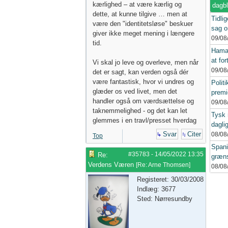
kærlighed – at være kærlig og
dagb
dette, at kunne tilgive … men at
Tidlig
være den "identitetsløse" beskuer
sag o
giver ikke meget mening i længere
09/08
tid.
Hamas
at for
Vi skal jo leve og overleve, men når
09/08
det er sagt, kan verden også dér
være fantastisk, hvor vi undres og
Polit
glæder os ved livet, men det
premi
handler også om værdsættelse og
09/08
taknemmelighed - og det kan let
Tysk 
glemmes i en travl/presset hverdag
dagli
Svar
Citer
08/08
Top
Spani
#35783
-
14/05/2022
13:35
Re:
græns
Verdens Væren
[
Re: Arne Thomsen
]
08/08
Registeret: 30/03/2008
Indlæg: 3677
Sted: Nørresundby