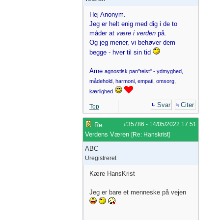
Hej Anonym.
Jeg er helt enig med dig i de to
måder at
være i verden
på.
Og jeg mener, vi behøver dem
begge - hver til sin tid
Arne
agnostisk pan"teist" - ydmyghed,
mådehold, harmoni, empati, omsorg,
kærlighed
Svar
Citer
Top
#35786
-
14/05/2022
17:51
Re:
Verdens Væren
[
Re: Hanskrist
]
ABC
Uregistreret
Kære HansKrist
Jeg er bare et menneske på vejen