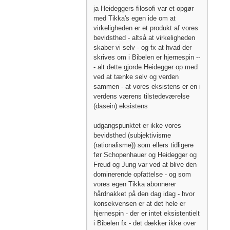
ja Heideggers filosofi var et opgør
med Tikka's egen ide om at
virkeligheden er et produkt af vores
bevidsthed - altså at virkeligheden
skaber vi selv - og fx at hvad der
skrives om i Bibelen er hjernespin --
- alt dette gjorde Heidegger op med
ved at tænke selv og verden
sammen - at vores eksistens er en i
verdens værens tilstedeværelse
(dasein) eksistens
udgangspunktet er ikke vores
bevidsthed (subjektivisme
(rationalisme)) som ellers tidligere
før Schopenhauer og Heidegger og
Freud og Jung var ved at blive den
dominerende opfattelse - og som
vores egen Tikka abonnerer
hårdnakket på den dag idag - hvor
konsekvensen er at det hele er
hjernespin - der er intet eksistentielt
i Bibelen fx - det dækker ikke over