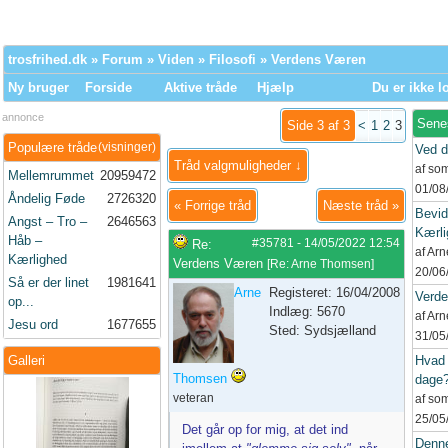
trosfrihed.dk
»
Forum
»
Viden
»
Filosofi
» Verdens Væren
Ny bruger
Forside
Aktive tråde
Hjælp
Du er ikke l
annonce
Sene
Side 3 af 3
<
1
2
3
Populære tråde
(visninger)
Ved d
Tråd valgmuligheder ↓
af so
Mellemrummet
20959472
01/08
Åndelig Føde
2726320
«
Forrige tråd
Næste tråd
»
Bevid
Angst – Tro –
2646563
Kærli
Håb –
#35781
-
14/05/2022
12:54
Re:
af Ar
Kærlighed
Verdens Væren
[
Re: Arne Thomsen
]
20/06
Så er der linet
1981641
Arne
Registeret: 16/04/2008
Verd
op...
Indlæg: 5670
af Ar
Jesu ord
1677655
Sted: Sydsjælland
31/05
Galleri
Hvad 
Thomsen
dage
veteran
af so
25/05
Det går op for mig, at det ind
Denne