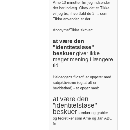
Arne 10 minutter før jeg indsender
det her indlæg. Okay det er Tikka
vil jeg tro, ihvertfald de 3 ... som
Tikka anvender, er der
Anonyme/Tikka skriver:
at være den
"identitetsløse"
beskuer
giver ikke
meget mening i længere
tid.
Heidegger's filosofi er opgøret med
subjektivisme (og at alt er
bevidsthed) - et opgør med:
at være den
"identitetsløse"
beskuer
tænker og grubler -
og teoretiker som Arne og Jan ABC
fx