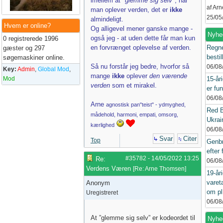
imellem at
"glemme sig selv"
, når
af Ar
man oplever verden, det er
ikke
25/05
almindeligt.
Hvem er online?
Og alligevel mener ganske mange -
Nyhe
også jeg - at uden dette får man kun
0 registrerede 1996
en forvrænget oplevelse af verden.
Regne
gæster og 297
bestil
søgemaskiner online.
Så nu forstår jeg bedre, hvorfor så
06/08
Key:
Admin
,
Global Mod
,
mange
ikke
oplever
den værende
Mod
15-år
verden
som et mirakel.
er fun
06/08
Arne
agnostisk pan"teist" - ydmyghed,
Red B
mådehold, harmoni, empati, omsorg,
Ukrain
kærlighed
06/08
Svar
Citer
Top
Genbr
efter 
#35782
-
14/05/2022
13:25
Re:
06/08
Verdens Væren
[
Re: Arne Thomsen
]
19-år
varet
Anonym
om pl
Uregistreret
06/08
At ”glemme sig selv” er kodeordet til
Nyhed