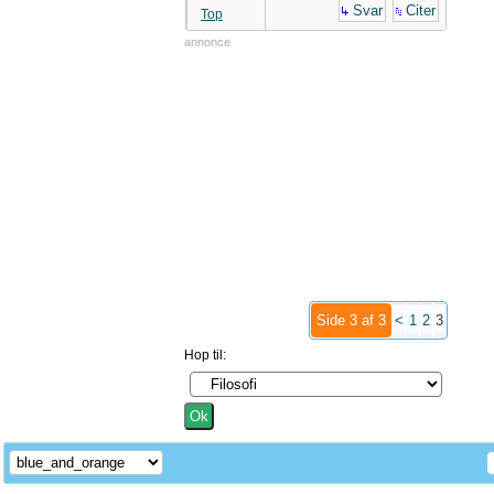
Svar
Citer
Top
annonce
Side 3 af 3
<
1
2
3
Hop til: