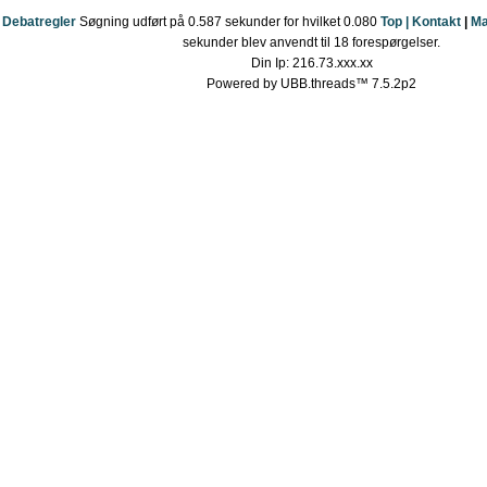
Debatregler
Søgning udført på 0.587 sekunder for hvilket 0.080
Top |
Kontakt
|
Ma
sekunder blev anvendt til 18 forespørgelser.
Din Ip: 216.73.xxx.xx
Powered by UBB.threads™ 7.5.2p2