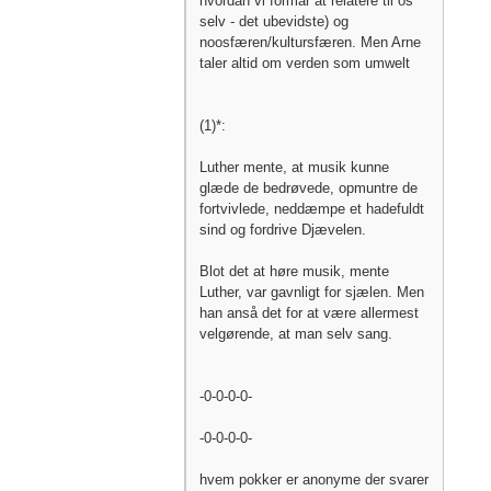
hvordan vi formår at relatere til os
selv - det ubevidste) og
noosfæren/kultursfæren. Men Arne
taler altid om verden som umwelt
(1)*:
Luther mente, at musik kunne
glæde de bedrøvede, opmuntre de
fortvivlede, neddæmpe et hadefuldt
sind og fordrive Djævelen.
Blot det at høre musik, mente
Luther, var gavnligt for sjælen. Men
han anså det for at være allermest
velgørende, at man selv sang.
-0-0-0-0-
-0-0-0-0-
hvem pokker er anonyme der svarer