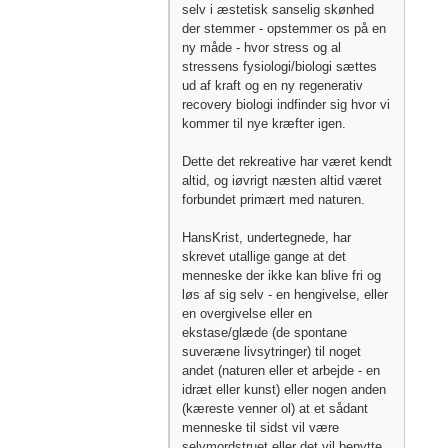
selv i æstetisk sanselig skønhed
der stemmer - opstemmer os på en
ny måde - hvor stress og al
stressens fysiologi/biologi sættes
ud af kraft og en ny regenerativ
recovery biologi indfinder sig hvor vi
kommer til nye kræfter igen.
Dette det rekreative har været kendt
altid, og iøvrigt næsten altid været
forbundet primært med naturen.
HansKrist, undertegnede, har
skrevet utallige gange at det
menneske der ikke kan blive fri og
løs af sig selv - en hengivelse, eller
en overgivelse eller en
ekstase/glæde (de spontane
suveræne livsytringer) til noget
andet (naturen eller et arbejde - en
idræt eller kunst) eller nogen anden
(kæreste venner ol) at et sådant
menneske til sidst vil være
selvmordstruet eller det vil benytte