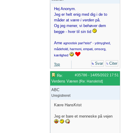
Hej Anonym.
Jeg er helt enig med dig i de to
måder at
være i verden
på.
Og jeg mener, vi behøver dem
begge - hver til sin tid
Arne
agnostisk pan"teist" - ydmyghed,
mådehold, harmoni, empati, omsorg,
kærlighed
Svar
Citer
Top
#35786
-
14/05/2022
17:51
Re:
Verdens Væren
[
Re: Hanskrist
]
ABC
Uregistreret
Kære HansKrist
Jeg er bare et menneske på vejen