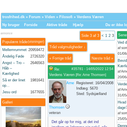
trosfrihed.dk
»
Forum
»
Viden
»
Filosofi
» Verdens Væren
Ny bruger
Forside
Aktive tråde
Hjælp
Du er ikke l
annonce
Sene
Side 3 af 3
<
1
2
3
Populære tråde
(visninger)
Ved d
Tråd valgmuligheder ↓
af so
Mellemrummet
20959472
01/08
Åndelig Føde
2726320
«
Forrige tråd
Næste tråd
»
Bevid
Angst – Tro –
2646563
Kærli
Håb –
#35781
-
14/05/2022
12:54
Re:
af Ar
Kærlighed
Verdens Væren
[
Re: Arne Thomsen
]
20/06
Så er der linet
1981641
Arne
Registeret: 16/04/2008
Verd
op...
Indlæg: 5670
af Ar
Jesu ord
1677655
Sted: Sydsjælland
31/05
Galleri
Hvad 
Thomsen
dage
veteran
af so
25/05
Det går op for mig, at det ind
Denne