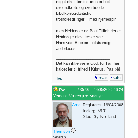
noget eksistentielt men er blot
overindlærte og overtroede
bibelkonkordantiske
trosforestillinger = med hjernespin
men Heidegger og Paul Tillich der er
Heidegger elev, læser som
HansKrist Bibelen fuldstændigt
anderledes
_________________________
Det kan ikke være Gud, for han har
kaldet jer til frihed i Kristus. Pas på!
Svar
Citer
Top
#35785
-
14/05/2022
16:24
Re:
Verdens Væren
[
Re: Anonym
]
Arne
Registeret: 16/04/2008
Indlæg: 5670
Sted: Sydsjælland
Thomsen
veteran