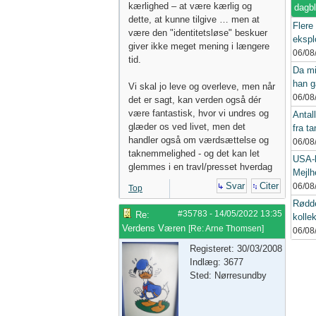
kærlighed – at være kærlig og
dagb
dette, at kunne tilgive … men at
Flere
være den "identitetsløse" beskuer
eksplo
giver ikke meget mening i længere
06/08
tid.
Da mi
han g
Vi skal jo leve og overleve, men når
06/08
det er sagt, kan verden også dér
være fantastisk, hvor vi undres og
Antall
glæder os ved livet, men det
fra ta
handler også om værdsættelse og
06/08
taknemmelighed - og det kan let
USA-k
glemmes i en travl/presset hverdag
Mejlh
Svar
Citer
06/08
Top
Rødde
#35783
-
14/05/2022
13:35
Re:
kollek
Verdens Væren
[
Re: Arne Thomsen
]
06/08
Registeret: 30/03/2008
Indlæg: 3677
Sted: Nørresundby