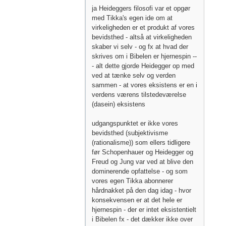
ja Heideggers filosofi var et opgør
med Tikka's egen ide om at
virkeligheden er et produkt af vores
bevidsthed - altså at virkeligheden
skaber vi selv - og fx at hvad der
skrives om i Bibelen er hjernespin --
- alt dette gjorde Heidegger op med
ved at tænke selv og verden
sammen - at vores eksistens er en i
verdens værens tilstedeværelse
(dasein) eksistens
udgangspunktet er ikke vores
bevidsthed (subjektivisme
(rationalisme)) som ellers tidligere
før Schopenhauer og Heidegger og
Freud og Jung var ved at blive den
dominerende opfattelse - og som
vores egen Tikka abonnerer
hårdnakket på den dag idag - hvor
konsekvensen er at det hele er
hjernespin - der er intet eksistentielt
i Bibelen fx - det dækker ikke over