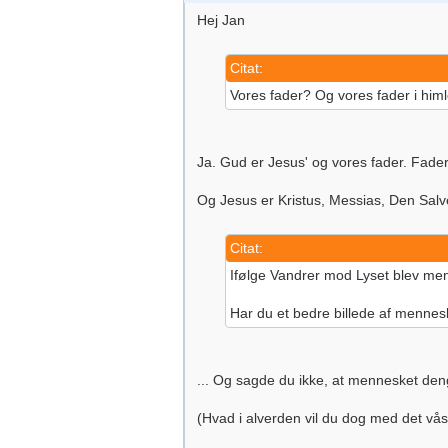
Hej Jan
Citat:
Vores fader? Og vores fader i himle
Ja. Gud er Jesus' og vores fader. Fader 
Og Jesus er Kristus, Messias, Den Sal
Citat:
Ifølge Vandrer mod Lyset blev menn
Har du et bedre billede af mennes
... Og sagde du ikke, at mennesket den
(Hvad i alverden vil du dog med det vås