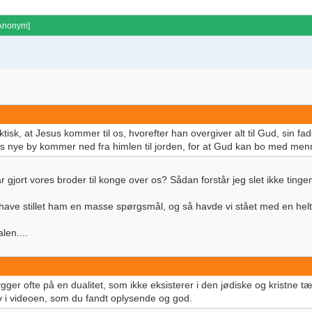
 Anonym
]
k, at Jesus kommer til os, hvorefter han overgiver alt til Gud, sin fader,
 Guds nye by kommer ned fra himlen til jorden, for at Gud kan bo med me
 gjort vores broder til konge over os? Sådan forstår jeg slet ikke tingen
eg have stillet ham en masse spørgsmål, og så havde vi stået med en helt
len....
er ofte på en dualitet, som ikke eksisterer i den jødiske og kristne 
selv i videoen, som du fandt oplysende og god.