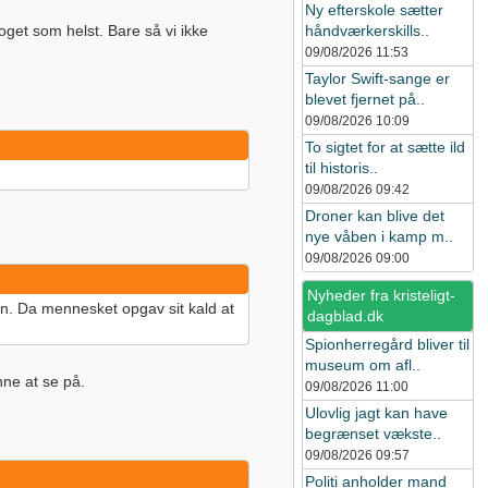
Ny efterskole sætter
oget som helst. Bare så vi ikke
håndværkerskills..
09/08/2026
11:53
Taylor Swift-sange er
blevet fjernet på..
09/08/2026
10:09
To sigtet for at sætte ild
til historis..
09/08/2026
09:42
Droner kan blive det
nye våben i kamp m..
09/08/2026
09:00
Nyheder fra kristeligt-
en. Da mennesket opgav sit kald at
dagblad.dk
Spionherregård bliver til
museum om afl..
nne at se på.
09/08/2026
11:00
Ulovlig jagt kan have
begrænset vækste..
09/08/2026
09:57
Politi anholder mand