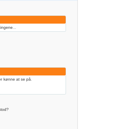
tingene...
er kønne at se på.
stod?