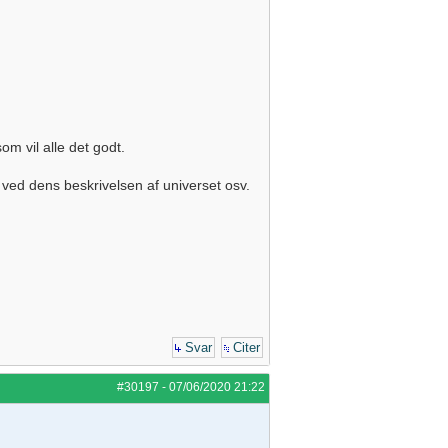
m vil alle det godt.
 ved dens beskrivelsen af universet osv.
Svar
Citer
#30197
-
07/06/2020
21:22