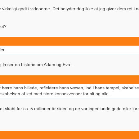
virkeligt godt i videoerne. Det betyder dog ikke at jeg giver dem ret i n
ket?
ler.
Jeg læser en historie om Adam og Eva...
at bære hans billede, reflektere hans væsen, ind i hans tempel, skabels
 skabelsen af led med store konsekvenser for alt og alle.
 skabt for ca. 5 millioner år siden og de var ingenlunde gode eller kø