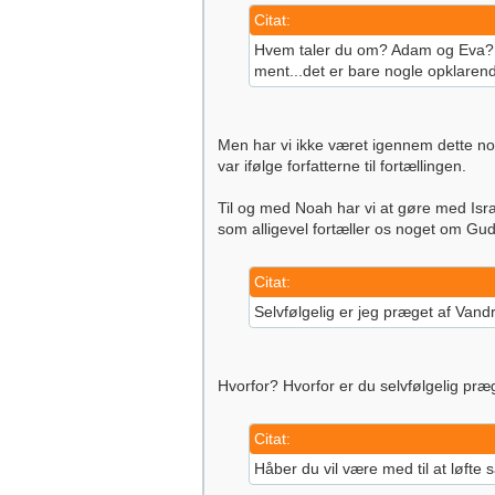
Citat:
Hvem taler du om? Adam og Eva? M
ment...det er bare nogle opklare
Men har vi ikke været igennem dette nog
var ifølge forfatterne til fortællingen.
Til og med Noah har vi at gøre med Isra
som alligevel fortæller os noget om Gud,
Citat:
Selvfølgelig er jeg præget af Vand
Hvorfor? Hvorfor er du selvfølgelig pr
Citat:
Håber du vil være med til at løfte