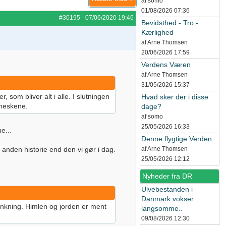
af somo
01/08/2026
07:36
#30195
-
07/06/2020
19:46
Bevidsthed - Tro -
Kærlighed
af Arne Thomsen
20/06/2026
17:59
Verdens Væren
af Arne Thomsen
31/05/2026
15:37
 som bliver alt i alle. I slutningen
Hvad sker der i disse
nneskene.
dage?
af somo
25/05/2026
16:33
e...
Denne flygtige Verden
 anden historie end den vi gør i dag.
af Arne Thomsen
25/05/2026
12:12
Nyheder fra DR
Ulvebestanden i
Danmark vokser
tænkning. Himlen og jorden er ment
langsomme..
09/08/2026
12:30