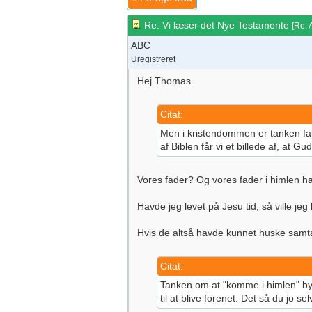
Re: Vi læser det Nye Testamente
[
Re:
ABC
Uregistreret
Hej Thomas
Citat:
Men i kristendommen er tanken faktis
af Biblen får vi et billede af, at
Vores fader? Og vores fader i himlen har
Havde jeg levet på Jesu tid, så ville j
Hvis de altså havde kunnet huske samta
Citat:
Tanken om at "komme i himlen" bygg
til at blive forenet. Det så du jo 