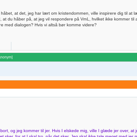
e håbet, at det, jeg har lært om kristendommen, ville inspirere dig til 
 at du håber på, at jeg vil respondere på VmL, hvilket ikke kommer til at
re med dialogen? Hvis vi altså bør komme videre?
Anonym
]
r bort, og jeg kommer til jer. Hvis I elskede mig, ville I glæde jer over, at
r det sker, for at I skal tro, når det sker. Jeg skal ikke tale meget med j