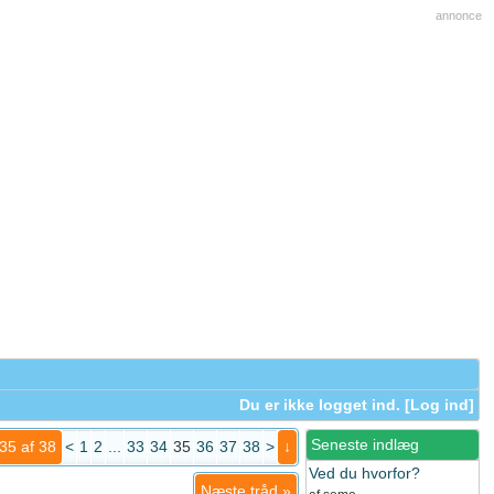
annonce
Du er ikke logget ind. [
Log ind
]
Seneste indlæg
35 af 38
<
1
2
...
33
34
35
36
37
38
>
↓
Ved du hvorfor?
Næste tråd
»