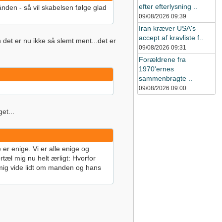
efter efterlysning ..
nden - så vil skabelsen følge glad
09/08/2026
09:39
Iran kræver USA's
accept af kravliste f..
et er nu ikke så slemt ment...det er
09/08/2026
09:31
Forældrene fra
1970'ernes
sammenbragte ..
09/08/2026
09:00
et...
r enige. Vi er alle enige og
tæl mig nu helt ærligt: Hvorfor
d mig vide lidt om manden og hans