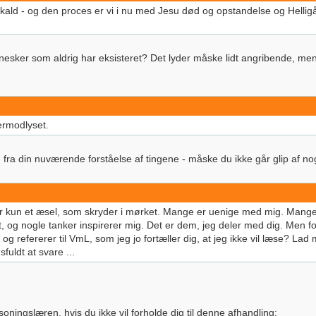
kald - og den proces er vi i nu med Jesu død og opstandelse og Helligå
er som aldrig har eksisteret? Det lyder måske lidt angribende, men d
ermodlyset.
ud fra din nuværende forståelse af tingene - måske du ikke går glip af nog
r kun et æsel, som skryder i mørket. Mange er uenige med mig. Mange e
, og nogle tanker inspirerer mig. Det er dem, jeg deler med dig. Men for
og refererer til VmL, som jeg jo fortæller dig, at jeg ikke vil læse? La
fuldt at svare ...
ningslæren, hvis du ikke vil forholde dig til denne afhandling: