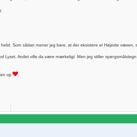
m
 helst. Som sådan mener jeg bare, at der eksistere et Højeste væsen, so
od Lyset. Andet ville da være mærkeligt. Men jeg stiller spørgsmålstegn
alen op