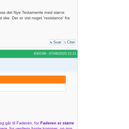
at læse det Nye Testamente med større
 ske. Der er vist noget 'resistance' fra
Svar
Citer
#30198
-
07/06/2020
22:11
 jeg går til Faderen, for
Faderen er større
er mere, for verdens fyrste kommer; og mig