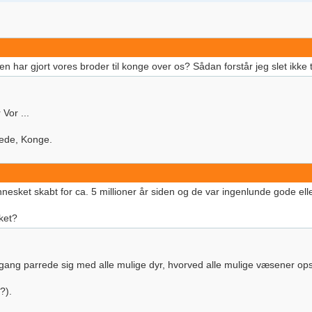
n har gjort vores broder til konge over os? Sådan forstår jeg slet ikke 
Vor ...
vede, Konge.
esket skabt for ca. 5 millioner år siden og de var ingenlunde gode ell
ket?
gang parrede sig med alle mulige dyr, hvorved alle mulige væsener op
?).