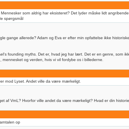
ennesker som aldrig har eksisteret? Det lyder måske lidt angribende,
nde spørgsmål
le gange allerede? Adam og Eva er efter min opfattelse ikke historiske p
el's founding myths. Det er, hvad jeg har lært. Det er en genre, som ik
 mennesket og verden, hvis vi vil fordybe os i billederne.
rer mod Lyset. Andet ville da være mærkeligt.
æget af VmL? Hvorfor ville andet da være mærkeligt? Hvad er din histor
 samtalen op