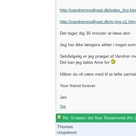
http://vandrermodlyset.dk/index_fog.ht
http://vandrermodlyset.dk/m-fog-s1.htm
Det tager dig 30 minuter at læse den.
Jeg har ikke længere aktier i noget som
Selvfølgelig er jeg præget af Vandrer m
Det kan jeg takke Arne for
Håber du vil være med til at løfte samt
Your friend forever
Jan
Top
Re: Vi læser det Nye Testamente
[
Re:
]
Thomas
Uregistreret