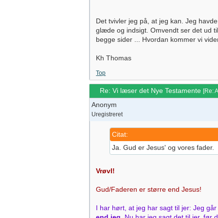
Det tvivler jeg på, at jeg kan. Jeg havd
glæde og indsigt. Omvendt ser det ud til,
begge sider ... Hvordan kommer vi vide
Kh Thomas
Top
Re: Vi læser det Nye Testamente
[
Re: 
Anonym
Uregistreret
Citat:
Ja. Gud er Jesus' og vores fader.
Vrøvl!
Gud/Faderen er større end Jesus!
I har hørt, at jeg har sagt til jer: Jeg gå
end jeg
. Nu har jeg sagt det til jer, fø