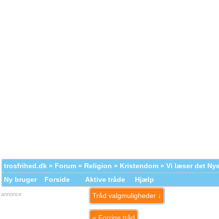
trosfrihed.dk
»
Forum
»
Religion
»
Kristendom
» Vi læser det Ny
Ny bruger
Forside
Aktive tråde
Hjælp
annonce
Tråd valgmuligheder ↓
«
Forrige tråd