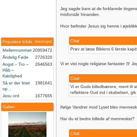
Jeg sagde bare at de forklarede tingene 
misforstår hinanden.
Hvor befinder Jesus sig henne i øjeblik
Citat:
Populære tråde
(visninger)
Prøv at læse Biblens 6 første kapit
Mellemrummet
20959472
Åndelig Føde
2726320
Vi er vist nogle religiøse fantaster 🍺 
Angst – Tro –
2646563
Håb –
Kærlighed
Citat:
Så er der linet
1981641
Vi er Guds billedbærere, ment til 
op...
reflektere Gud ind i skabelsen, gik
Jesu ord
1677655
Galleri
Ifølge Vandrer mod Lyset blev mennesket
Har du et bedre billede af mennesket?
Citat: