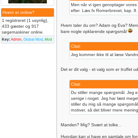
Men når vi igen genoptager vores 
efter. Læs fx Romerbrevet, kap. 8.
Hvem er online?
1 registreret (1 usynlig),
Hvem taler du om? Adam og Eva? Mennesk
433 gæster og 917
bare nogle opklarende spørgsmål
søgemaskiner online.
Key:
Admin
,
Global Mod
,
Mod
Citat:
Jeg kommer ikke til at læse Vandr
Det er dit valg - et valg som er truffet 
Citat:
Du stiller mange spørgsmål. Jeg e
uenige i noget. Jeg har læst meget
stiller du mig så mange spørgsmål 
motiver, så det bliver mere menings
Manden? Mig? Svært at tolke...
Hvordan kan vi have en samtale om forso