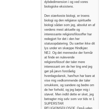
dybdedimension i og ved vores
biologiske eksistens.
Den stærkeste biologi, er troens
biologi og den religiøse spirituelle
biologi sådan som jeg, absolut en af
verdens mest aktuelle og
interessante religionsfilosoffer har
redegjort for det i den her
statusopdatering. Du sætter ikke dit
lys under en skæppe Hindkjær.
NEJ. Og det menneske der formår
at finde en nulevende
religionsfilosof der taler mere
interessant om de her ting end jeg
gør på jævn forståelig
hverdagsdansk, han/hun har bare at
vise mig vedkommende der taler
smukkere, og sandere og bedre om
de her forhold, og jeg bøjer mig i
støvet. Men indtil dette er sket, jeg
betragter mig selv som vor tids nr 1
SUPERSTAR
RELIGIONSFILOSOF. Også uden