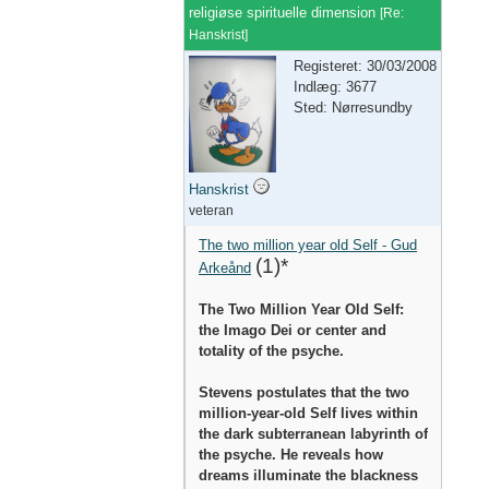
religiøse spirituelle dimension
[
Re:
Hanskrist
]
Registeret: 30/03/2008
Indlæg: 3677
Sted: Nørresundby
Hanskrist
veteran
The two million year old Self - Gud
(1)*
Arkeånd
The Two Million Year Old Self:
the Imago Dei or center and
totality of the psyche.
Stevens postulates that the two
million-year-old Self lives within
the dark subterranean labyrinth of
the psyche. He reveals how
dreams illuminate the blackness