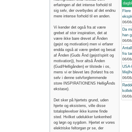
dagb
erfaringen af det intense forhold til
sig selv, der overbydes af det endnu
Flere
mere intense forhold til en anden.
eksplo
06/08
Vi kender det også fra at være
Da mi
grebet af stor inspiration, det at
han g
være ikke bare drevet af Ånden
06/08
(gejst og motivation) men vi erfarer
Antall
endda også at være grebet og besat
fra ta
af Ånden (Guds Ånd (gejst/spirit og
06/08
motivation)), hvor altså Ånden
(Gud/Helligånden) er tilstede i os,
USA-k
mens vi er blevet løs (forløst fra os
Mejlh
selv i denne selvforglemmende
06/08
store INSPIRATIONENS HelligÅnds
Rødde
ekstase).
kollek
06/08
Det sker på hjertets grund, uden
hjerte og eksistens, ville disse
totaloplevelser ikke kunne finde
sted. Hvilket udelukker lunkenhed
og løgn og sygdom. Hjertet er vores
elektriske feltorgan pr se, der