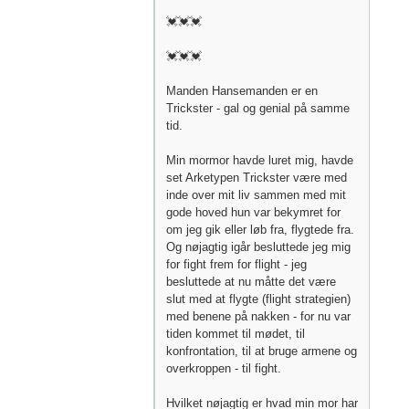
💓💓💓
💓💓💓
Manden Hansemanden er en
Trickster - gal og genial på samme
tid.
Min mormor havde luret mig, havde
set Arketypen Trickster være med
inde over mit liv sammen med mit
gode hoved hun var bekymret for
om jeg gik eller løb fra, flygtede fra.
Og nøjagtig igår besluttede jeg mig
for fight frem for flight - jeg
besluttede at nu måtte det være
slut med at flygte (flight strategien)
med benene på nakken - for nu var
tiden kommet til mødet, til
konfrontation, til at bruge armene og
overkroppen - til fight.
Hvilket nøjagtig er hvad min mor har