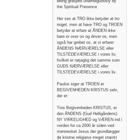
being grasped unambiguously by
the Spiritual Presence.
Her ses at TRO ikke betyder at tro
noget, men at have TRO og TROEN
betyder at erfare at ÅNDEN ikke
bare er over os og driver os, men
også har grebet os, at vi erfarer
ÅNDENS NÆRVÆRELSE eller
TILSTEDEVÆRELSE i vores liv,
hvilket er nøjagtig det samme som
GUDS NÆRVÆRELSE eller
TILSTEDEVÆRELSE i vores liv.
Paulus siger at TROEN er
BEGIVENHEDEN KRISTUS selv,
der er:
Tros Begivenheden KRISTUS, er
den ÅNDENS (Gud Helligåndens)
NY VIRKELIGHED og VÆREN ind i
verden for ca 2000 år siden ved
mennesket Jesus der grundlægger
de kristne religiøse meget stærkt