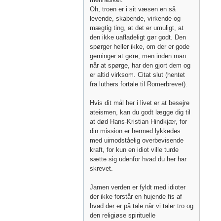
Oh, troen er i sit væsen en så
levende, skabende, virkende og
mægtig ting, at det er umuligt, at
den ikke uafladeligt gør godt. Den
spørger heller ikke, om der er gode
gerninger at gøre, men inden man
når at spørge, har den gjort dem og
er altid virksom. Citat slut (hentet
fra luthers fortale til Romerbrevet).
Hvis dit mål her i livet er at besejre
ateismen, kan du godt lægge dig til
at død Hans-Kristian Hindkjær, for
din mission er hermed lykkedes
med uimodståelig overbevisende
kraft, for kun en idiot ville turde
sætte sig udenfor hvad du her har
skrevet.
Jamen verden er fyldt med idioter
der ikke forstår en hujende fis af
hvad der er på tale når vi taler tro og
den religiøse spirituelle