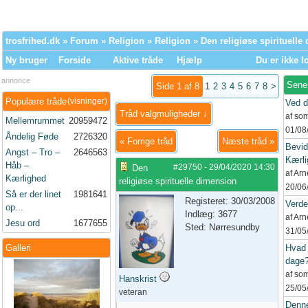
trosfrihed.dk
»
Forum
»
Religion
»
Religion
» Den religiøse spirituelle
Ny bruger
Forside
Aktive tråde
Hjælp
Du er ikke l
annonce
Sene
Side 1 af 8
1
2
3
4
5
6
7
8
>
Populære tråde
(visninger)
Ved d
Tråd valgmuligheder ↓
af so
Mellemrummet
20959472
01/08
Åndelig Føde
2726320
«
Forrige tråd
Næste tråd
»
Bevid
Angst – Tro –
2646563
Kærli
Håb –
#29750
-
29/04/2020
14:30
Den
af Ar
Kærlighed
religiøse spirituelle dimension
20/06
Så er der linet
1981641
Registeret: 30/03/2008
Verd
op...
Indlæg: 3677
af Ar
Jesu ord
1677655
Sted: Nørresundby
31/05
Galleri
Hvad 
dage
af so
Hanskrist
25/05
veteran
Denne