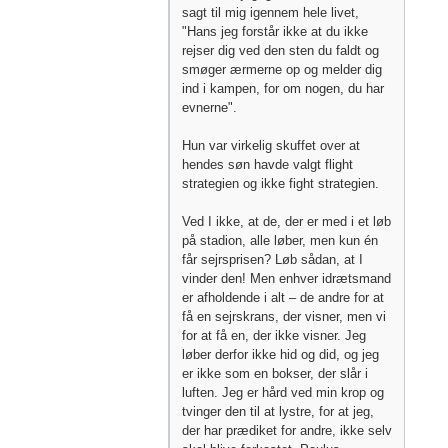
sagt til mig igennem hele livet,
"Hans jeg forstår ikke at du ikke
rejser dig ved den sten du faldt og
smøger ærmerne op og melder dig
ind i kampen, for om nogen, du har
evnerne".
Hun var virkelig skuffet over at
hendes søn havde valgt flight
strategien og ikke fight strategien.
Ved I ikke, at de, der er med i et løb
på stadion, alle løber, men kun én
får sejrsprisen? Løb sådan, at I
vinder den! Men enhver idrætsmand
er afholdende i alt – de andre for at
få en sejrskrans, der visner, men vi
for at få en, der ikke visner. Jeg
løber derfor ikke hid og did, og jeg
er ikke som en bokser, der slår i
luften. Jeg er hård ved min krop og
tvinger den til at lystre, for at jeg,
der har prædiket for andre, ikke selv