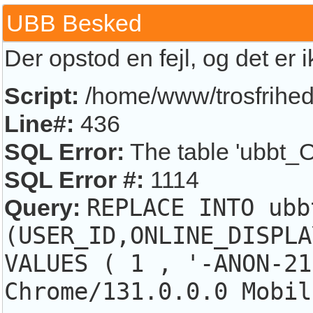
UBB Besked
Der opstod en fejl, og det er 
Script:
/home/www/trosfrihed.
Line#:
436
SQL Error:
The table 'ubbt_O
SQL Error #:
1114
Query:
REPLACE INTO ubb
(USER_ID,ONLINE_DISPLA
VALUES ( 1 , '-ANON-21
Chrome/131.0.0.0 Mobil