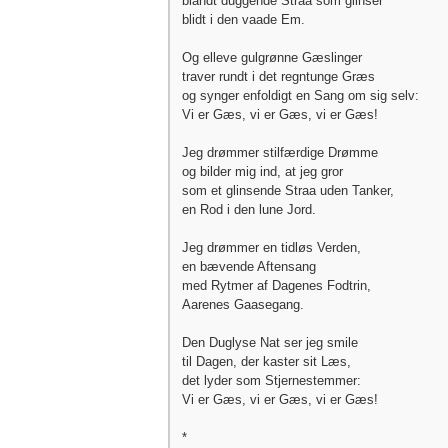
blandt duggende Straa som glinser
blidt i den vaade Em.
Og elleve gulgrønne Gæslinger
traver rundt i det regntunge Græs
og synger enfoldigt en Sang om sig selv:
Vi er Gæs, vi er Gæs, vi er Gæs!
Jeg drømmer stilfærdige Drømme
og bilder mig ind, at jeg gror
som et glinsende Straa uden Tanker,
en Rod i den lune Jord.
Jeg drømmer en tidløs Verden,
en bævende Aftensang
med Rytmer af Dagenes Fodtrin,
Aarenes Gaasegang.
Den Duglyse Nat ser jeg smile
til Dagen, der kaster sit Læs,
det lyder som Stjernestemmer:
Vi er Gæs, vi er Gæs, vi er Gæs!
*