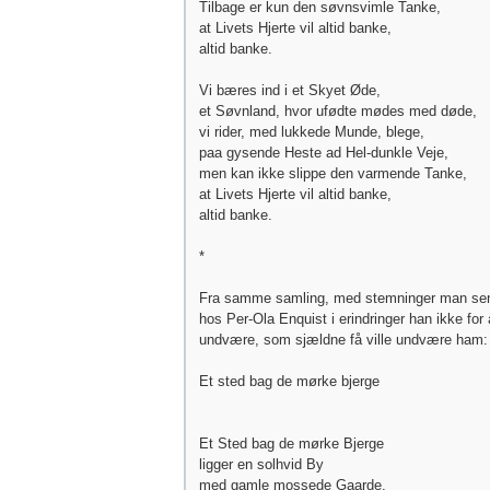
Tilbage er kun den søvnsvimle Tanke,
at Livets Hjerte vil altid banke,
altid banke.
Vi bæres ind i et Skyet Øde,
et Søvnland, hvor ufødte mødes med døde,
vi rider, med lukkede Munde, blege,
paa gysende Heste ad Hel-dunkle Veje,
men kan ikke slippe den varmende Tanke,
at Livets Hjerte vil altid banke,
altid banke.
*
Fra samme samling, med stemninger man sen
hos Per-Ola Enquist i erindringer han ikke for a
undvære, som sjældne få ville undvære ham:
Et sted bag de mørke bjerge
Et Sted bag de mørke Bjerge
ligger en solhvid By
med gamle mossede Gaarde,