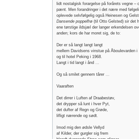
lidt nostalgisk forargelse på forårets vegne – 
pænt. Men forandringer i det nære med følgeli
oplevede selvfølgelig også Heinesen og Gelste
Dansende poppelfrø
(til Otto Gelsted) sir det
ene tørstige ildsjæl der langer erkendelsen ove
anden; kors de har moret sig, de to:
Der er så langt langt langt
mellem Davidsens vinstue på Åboulevarden i
og til hotel Peking i 1968.
Langt i tid langt i ånd …
Og så smilet gennem tårer …
Vaaraften
Det dirrer i Luften af Draabestøv,
det drypper så lunt i hver Pyt,
det dufter af Regn og Grøde,
lifligt nærende og sødt.
Imod mig den ødsle Vellyd
af Kilder, der gurgler sig frem