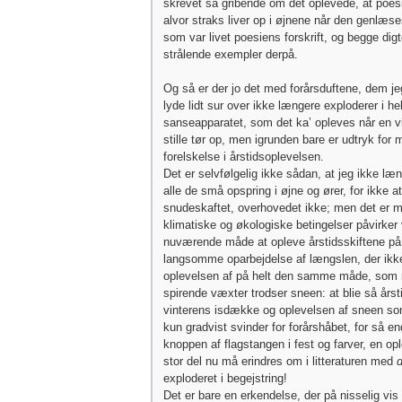
skrevet så gribende om det oplevede, at poes
alvor straks liver op i øjnene når den genlæs
som var livet poesiens forskrift, og begge digt
strålende exempler derpå.
Og så er der jo det med forårsduftene, dem j
lyde lidt sur over ikke længere exploderer i he
sanseapparatet, som det ka’ opleves når en vi
stille tør op, men igrunden bare er udtryk for m
forelskelse i årstidsoplevelsen.
Det er selvfølgelig ikke sådan, at jeg ikke læ
alle de små opspring i øjne og ører, for ikke 
snudeskaftet, overhovedet ikke; men det er m
klimatiske og økologiske betingelser påvirker
nuværende måde at opleve årstidsskiftene på
langsomme oparbejdelse af længslen, der ikke
oplevelsen af på helt den samme måde, som n
spirende væxter trodser sneen: at blie så årst
vinterens isdække og oplevelsen af sneen so
kun gradvist svinder for forårshåbet, for så en
knoppen af flagstangen i fest og farver, en opl
stor del nu må erindres om i litteraturen med
d
exploderet i begejstring!
Det er bare en erkendelse, der på nisselig vis r