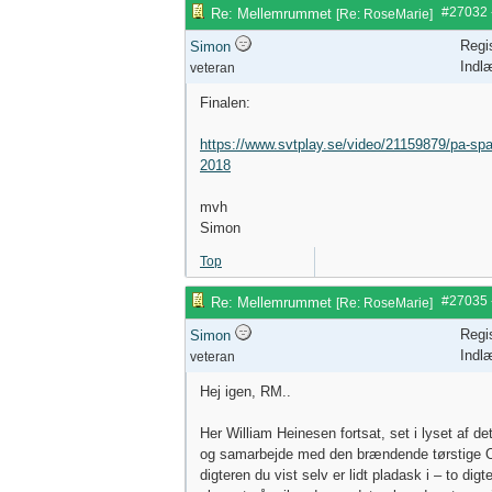
#27032
Re: Mellemrummet
[
Re: RoseMarie
]
Regi
Simon
Indl
veteran
Finalen:
https://www.svtplay.se/video/21159879/pa-spa
2018
mvh
Simon
Top
#27035
Re: Mellemrummet
[
Re: RoseMarie
]
Regi
Simon
Indl
veteran
Hej igen, RM..
Her William Heinesen fortsat, set i lyset af d
og samarbejde med den brændende tørstige O
digteren du vist selv er lidt pladask i – to digt