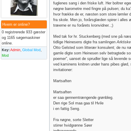
fuglenes sang i den friske luft. Her boltrer ege
nøgne barometre med fingre på pulsen; du ka'
hvor frække de er, næsten som store lømler 
fra skole. Men jo, forårsglæden spirer i alles
Hvem er online?
træerne er nu forårets kronvidner..;)
0 registrerede 933 gæster
Med tak for hr. Stuckenberg (med sne på næs
og 1165 søgemaskiner
tidlige Heinesens digte fra samlingen
Arktiske
online.
Otto Gelsted som litterær konsulent; de nu n
Key:
Admin
,
Global Mod
,
gamle digte som Heinesen selv betragtede 
Mod
poemer”, uanset de sprudler lige så levende 
ved kaminens knitren under hans pibes glød
invitationer:
Martsaften
Martsaften
er saa gennemtrængende grønbleg.
Den rige Sol maa gaa til Hvile
i en fattig Seng.
Fra nøgne, sorte Sletter
stirrer hvidgrønne Søer
indtrængende