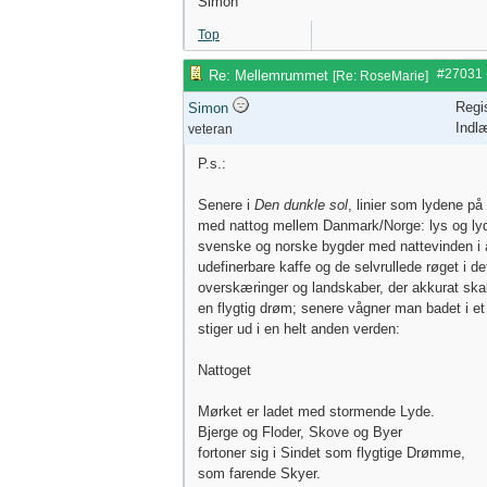
Simon
Top
#27031
Re: Mellemrummet
[
Re: RoseMarie
]
Regi
Simon
Indl
veteran
P.s.:
Senere i
Den dunkle sol
, linier som lydene på 
med nattog mellem Danmark/Norge: lys og ly
svenske og norske bygder med nattevinden i 
udefinerbare kaffe og de selvrullede røget i de
overskæringer og landskaber, der akkurat skab
en flygtig drøm; senere vågner man badet i et
stiger ud i en helt anden verden:
Nattoget
Mørket er ladet med stormende Lyde.
Bjerge og Floder, Skove og Byer
fortoner sig i Sindet som flygtige Drømme,
som farende Skyer.