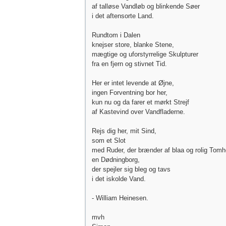
af talløse Vandløb og blinkende Søer
i det aftensorte Land.
Rundtom i Dalen
knejser store, blanke Stene,
mægtige og uforstyrrelige Skulpturer
fra en fjern og stivnet Tid.
Her er intet levende at Øjne,
ingen Forventning bor her,
kun nu og da farer et mørkt Strejf
af Kastevind over Vandfladerne.
Rejs dig her, mit Sind,
som et Slot
med Ruder, der brænder af blaa og rolig Tomh
en Dødningborg,
der spejler sig bleg og tavs
i det iskolde Vand.
- William Heinesen.
mvh