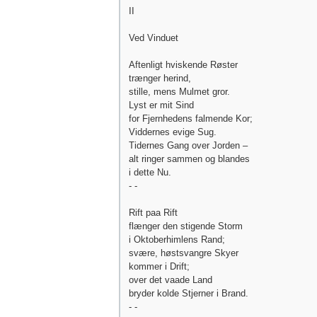
II
Ved Vinduet
Aftenligt hviskende Røster
trænger herind,
stille, mens Mulmet gror.
Lyst er mit Sind
for Fjernhedens falmende Kor;
Viddernes evige Sug.
Tidernes Gang over Jorden –
alt ringer sammen og blandes
i dette Nu.
- -
Rift paa Rift
flænger den stigende Storm
i Oktoberhimlens Rand;
svære, høstsvangre Skyer
kommer i Drift;
over det vaade Land
bryder kolde Stjerner i Brand.
- -