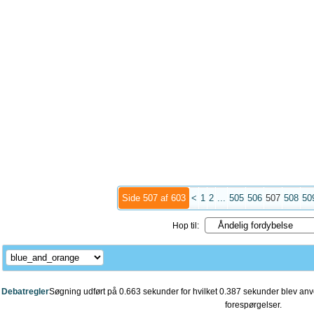
Side 507 af 603
<
1
2
...
505
506
507
508
50
Hop til:
Debatregler
Søgning udført på 0.663 sekunder for hvilket 0.387 sekunder blev anve
forespørgelser.