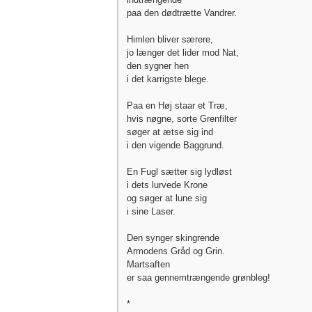
paa den dødtrætte Vandrer.
Himlen bliver særere,
jo længer det lider mod Nat,
den sygner hen
i det karrigste blege.
Paa en Høj staar et Træ,
hvis nøgne, sorte Grenfilter
søger at ætse sig ind
i den vigende Baggrund.
En Fugl sætter sig lydløst
i dets lurvede Krone
og søger at lune sig
i sine Laser.
Den synger skingrende
Armodens Gråd og Grin.
Martsaften
er saa gennemtrængende grønbleg!
*