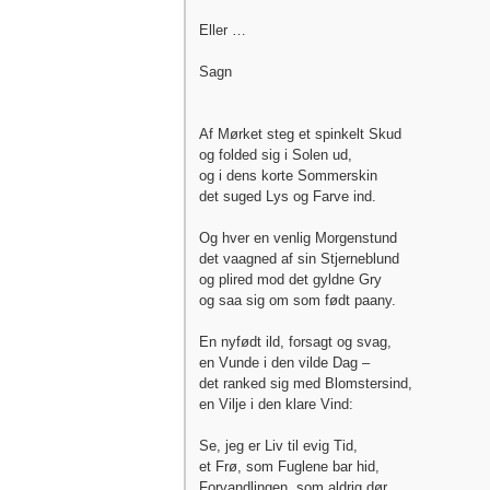
Eller …
Sagn
Af Mørket steg et spinkelt Skud
og folded sig i Solen ud,
og i dens korte Sommerskin
det suged Lys og Farve ind.
Og hver en venlig Morgenstund
det vaagned af sin Stjerneblund
og plired mod det gyldne Gry
og saa sig om som født paany.
En nyfødt ild, forsagt og svag,
en Vunde i den vilde Dag –
det ranked sig med Blomstersind,
en Vilje i den klare Vind:
Se, jeg er Liv til evig Tid,
et Frø, som Fuglene bar hid,
Forvandlingen, som aldrig dør