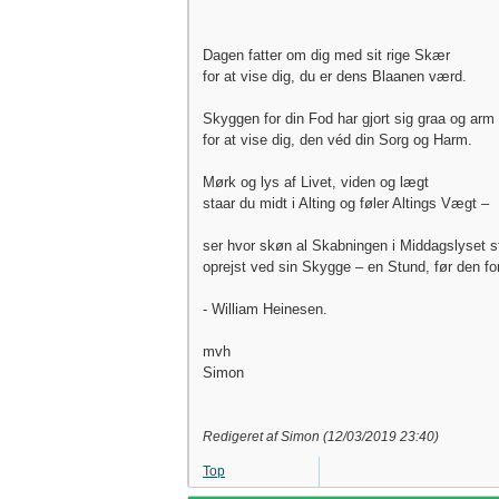
Dagen fatter om dig med sit rige Skær
for at vise dig, du er dens Blaanen værd.
Skyggen for din Fod har gjort sig graa og arm
for at vise dig, den véd din Sorg og Harm.
Mørk og lys af Livet, viden og lægt
staar du midt i Alting og føler Altings Vægt –
ser hvor skøn al Skabningen i Middagslyset s
oprejst ved sin Skygge – en Stund, før den fo
- William Heinesen.
mvh
Simon
Redigeret af Simon (
12/03/2019
23:40
)
Top