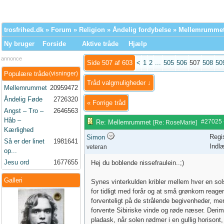
trosfrihed.dk
»
Forum
»
Religion
»
Åndelig fordybelse
» Mellemrumme
Ny bruger
Forside
Aktive tråde
Hjælp
annonce
Side 507 af 603
<
1
2
...
505
506
507
508
50
Populære tråde
(visninger)
Tråd valgmuligheder ↓
Mellemrummet
20959472
Åndelig Føde
2726320
«
Forrige tråd
Angst – Tro –
2646563
Håb –
#27025
Re: Mellemrummet
[
Re: RoseMarie
]
Kærlighed
Regi
Simon
Så er der linet
1981641
Indl
veteran
op...
Jesu ord
1677655
Hej du boblende nissefraulein..;)
Galleri
Synes vinterkulden kribler mellem hver en sols
for tidligt med forår og at små grønkorn reager
forventeligt på de strålende begivenheder, men
forvente Sibiriske vinde og røde næser. Derimo
pladask, når solen rødmer i en gullig horisont