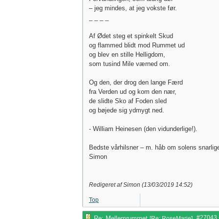
– jeg mindes, at jeg vokste før.
_ _ _ _
Af Ødet steg et spinkelt Skud
og flammed blidt mod Rummet ud
og blev en stille Helligdom,
som tusind Mile værned om.
Og den, der drog den lange Færd
fra Verden ud og kom den nær,
de slidte Sko af Foden sled
og bøjede sig ydmygt ned.
- William Heinesen (den vidunderlige!).
Bedste vårhilsner – m. håb om solens snarlig
Simon
Redigeret af Simon (
13/03/2019
14:52
)
Top
#27043
Re: Mellemrummet
[
Re: RoseMarie
]