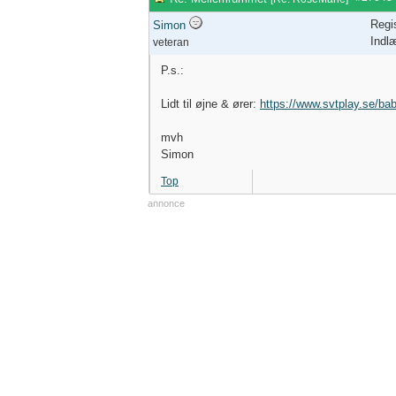
Regi
Simon
Indl
veteran
P.s.:
Lidt til øjne & ører:
https://www.svtplay.se/bab
mvh
Simon
Top
annonce