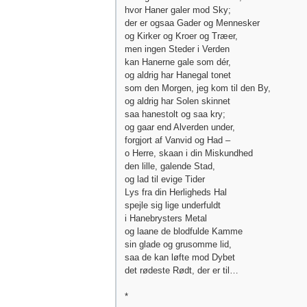
hvor Haner galer mod Sky;
der er ogsaa Gader og Mennesker
og Kirker og Kroer og Træer,
men ingen Steder i Verden
kan Hanerne gale som dér,
og aldrig har Hanegal tonet
som den Morgen, jeg kom til den By,
og aldrig har Solen skinnet
saa hanestolt og saa kry;
og gaar end Alverden under,
forgjort af Vanvid og Had –
o Herre, skaan i din Miskundhed
den lille, galende Stad,
og lad til evige Tider
Lys fra din Herligheds Hal
spejle sig lige underfuldt
i Hanebrysters Metal
og laane de blodfulde Kamme
sin glade og grusomme lid,
saa de kan løfte mod Dybet
det rødeste Rødt, der er til…
*