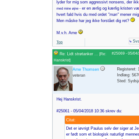
lyder for mig som aggressivt nonsens, der ik
er en ærlig og kærlig kristen vær
med mine øjne -
hvert fald hvis du med ordet
"man"
mener mig
Men måske har jeg ikke forstået dig ret?
M.v.h. Arne
Sva
Top
#25069
-
05/04
Re: Lidt strøtanker ...
[
Re:
Hanskrist
]
Registeret:
Arne Thomsen
Indlæg: 567
veteran
Sted: Sydsj
Hej Hanskrist.
#25061 - 05/04/2018 10:36 skrev du:
Citat:
Det er iøvrigt Paulus selv der siger at J
er født som et biologisk naturligt menne