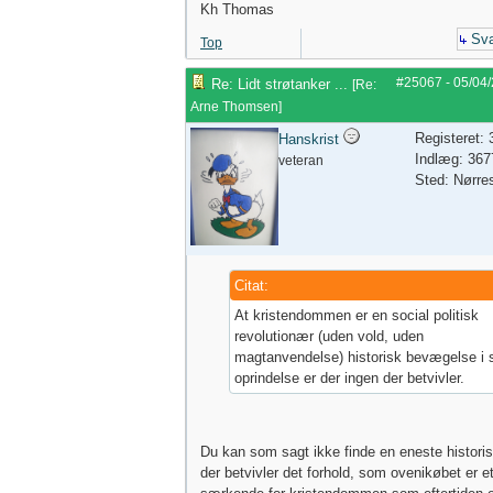
Kh Thomas
Sva
Top
#25067
-
05/04
Re: Lidt strøtanker ...
[
Re:
Arne Thomsen
]
Registeret:
Hanskrist
Indlæg: 367
veteran
Sted: Nørre
Citat:
At kristendommen er en social politisk
revolutionær (uden vold, uden
magtanvendelse) historisk bevægelse i 
oprindelse er der ingen der betvivler.
Du kan som sagt ikke finde en eneste historis
der betvivler det forhold, som ovenikøbet er e