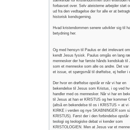
særkende for kristendommen som eftertiden e
forbavset over. Selv ateisterne arbejder støt og
ud fra den vedtagelse der for alle er at betra
historisk kendsgerning.
Hvad kristendommen senere udvikler sig til ha
betydning her.
Og med hensyn til Paulus er det irrelevant om
kendt Jesus fysisk. Paulus omgås en lang r
mennesker der har første hånds kendskab til
som et menneske som alle os andre. Det var s
et issue, et spørgsmål til drøftelse, ej heller i
Der hvor en drøftelse opstår er når vi har en
bekendelse til Jesus som Kristus, i og ved 
handler med os mennesker. Når vi har en bek
til Jesus at han er KRISTUS og her kommer G
(altså en bekendelse til os i KRISTUS = at vi 
KIRKE i verden og nye SKABNINGER som så
KRISTUS). Først der i den forbindelse opstår
teologi og teologiske debat vi kender som
KRISTOLOGIEN. Men at Jesus var et menn