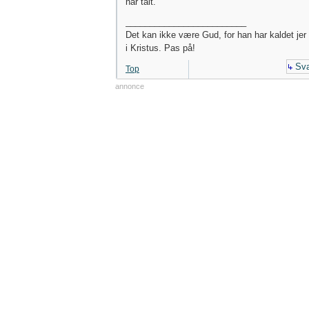
har talt.
_________________________
Det kan ikke være Gud, for han har kaldet jer t
i Kristus. Pas på!
Sva
Top
annonce