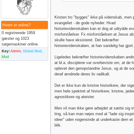
Kristen tro "bygges" ikke på videnskab, men 
evangeliet - de gode nyheder. Hvad
Hvem er online?
historievidenskaben kan er dog at udrydde ev
0 registrerede 1959
misforståelser. Fx misforståelsen at Jesus ald
gæster og 1023
skulle have eksisteret. Det bekræfter
søgemaskiner online.
historievidenskaben, at han sandelig har gjort.
Key:
Admin
,
Global Mod
,
Mod
Ligeledes bekræfter historievidenskaben andre
at bl.a. disciplene var overbeviste om, at de 
oplevet den genopstandne Jesus, og at de so
deraf ændrede deres liv radikalt.
Det er ikke kun de kristne historikere, der sige
men hele spektret af historikere; kristne, jøder
agnostikere og ateister.
Men vil man ikke gøre arbejdet at sætte sig in
ting, så kan man nøjes med at "lade sig inspir
ideer" uden nogensinde at underkaste dem et k
blik.