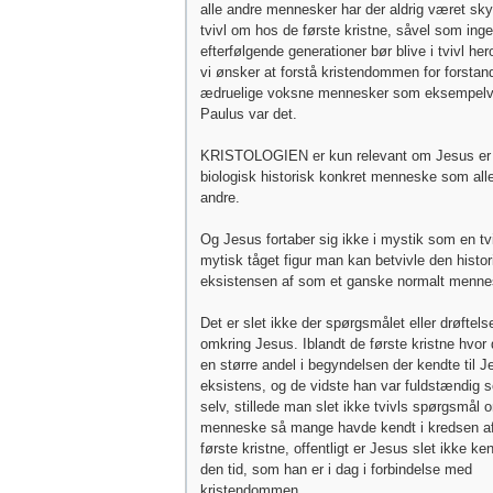
alle andre mennesker har der aldrig været sk
tvivl om hos de første kristne, såvel som ing
efterfølgende generationer bør blive i tvivl h
vi ønsker at forstå kristendommen for forstan
ædruelige voksne mennesker som eksempelv
Paulus var det.
KRISTOLOGIEN er kun relevant om Jesus er
biologisk historisk konkret menneske som all
andre.
Og Jesus fortaber sig ikke i mystik som en t
mytisk tåget figur man kan betvivle den histor
eksistensen af som et ganske normalt menne
Det er slet ikke der spørgsmålet eller drøftels
omkring Jesus. Iblandt de første kristne hvor 
en større andel i begyndelsen der kendte til J
eksistens, og de vidste han var fuldstændig
selv, stillede man slet ikke tvivls spørgsmål 
menneske så mange havde kendt i kredsen a
første kristne, offentligt er Jesus slet ikke ke
den tid, som han er i dag i forbindelse med
kristendommen.