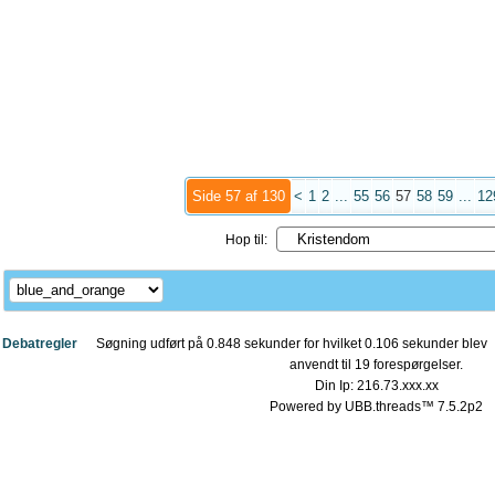
Side 57 af 130
<
1
2
...
55
56
57
58
59
...
12
Hop til:
Debatregler
Søgning udført på 0.848 sekunder for hvilket 0.106 sekunder blev
anvendt til 19 forespørgelser.
Din Ip: 216.73.xxx.xx
Powered by UBB.threads™ 7.5.2p2