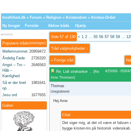
trosfrihed.dk
»
Forum
»
Religion
»
Kristendom
» Kristus-Ordet
Ny bruger
Forside
Aktive tråde
Hjælp
annonce
Side 57 af 130
<
1
2
...
55
56
57
58
59
...
12
Populære tråde
(visninger)
Tråd valgmuligheder ↓
Mellemrummet
20959472
Åndelig Føde
2726320
«
Forrige tråd
Næ
Angst – Tro –
2646563
Håb –
#25066
-
05/04
Re: Lidt strøtanker ...
[
Re:
Kærlighed
Arne Thomsen
]
Så er der linet
1981641
Thomas
op...
Uregistreret
Jesu ord
1677655
Hej Arne
Galleri
Citat:
Det siger mig, at det vil være et falsum 
bygge kristen-tro på historisk videnskab.