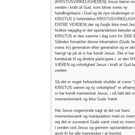
(KRISTUSVIRKELIGHEDEN) Jesus bærer ind
verden i kraft af Gud, som bliver vores ny
handlingsbasis i Gud og de nye skabninger vi 
KRISTUS (i forbindelse KRISTUSVIRKELI
ENTRE VERDEN) dør og forgår ikke med Jes
hvilket nøjagtig er det opstandelsen betyder a
KRISTUS er den samme i dag som for 2000 år
Således forsætter denne inkarnation (Guds fø
vores liv) generation efter generation og er alt
hængt op på at vi har kendt Jesus. Det vi har
kendskab til og direkte participere i, er den N
VÆREN og virkelighed Jesus i kraft af Gud bæ
verden.
Så det er noget forbandede sludder at vores "i
KRISTUS væren og ny virkelighed" er afhæng
vi har kendt mennesket Jesus, i så fald det vi
menneskeværk og ikke Guds Værk.
Har Jesus nogensinde sagt at det var hans
menneskeværk og manipulation med os menn
nej det er suverænt Guds værk med os menn
i verden ved Jesus og gennem opstandelsen d
givet fri for alle mennesker i al fremtid.