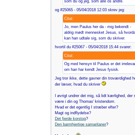
som du og jeg, som alle os andre.
og #25065 - 05/04/2018 12:03 skrev jeg:
Citat:
Jo, men Paulus her da - mig bekendt -
aldrig mødt mennesket Jesus, så hvord
kan han udtale sig, som du skriver.
hvortil du #25067 - 05/04/2018 15:44 svarer:
Citat:
Og med hensyn til Paulus er det irreleva
om han har kendt Jesus fysisk.
Jeg tror ikke, dette gavner din troværdighed 
der læser, hvad du skriver
I øvrigt undrer det mig, så lidt kærlighed, der
være i din og Thomas' kristendom.
Hvad er det egentlig I stræber efter?
Magt og indflydelse?
Det fjerde korstog
?
Den barmhjertige samaritaner
?