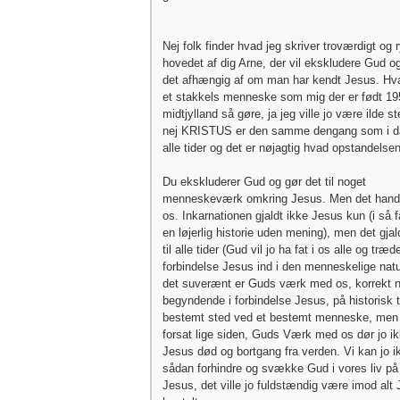
Nej folk finder hvad jeg skriver troværdigt og 
hovedet af dig Arne, der vil ekskludere Gud o
det afhængig af om man har kendt Jesus. Hva
et stakkels menneske som mig der er født 19
midtjylland så gøre, ja jeg ville jo være ilde s
nej KRISTUS er den samme dengang som i dag
alle tider og det er nøjagtig hvad opstandelse
Du ekskluderer Gud og gør det til noget
menneskeværk omkring Jesus. Men det hand
os. Inkarnationen gjaldt ikke Jesus kun (i så f
en løjerlig historie uden mening), men det gjal
til alle tider (Gud vil jo ha fat i os alle og træde
forbindelse Jesus ind i den menneskelige natur
det suverænt er Guds værk med os, korrekt 
begyndende i forbindelse Jesus, på historisk t
bestemt sted ved et bestemt menneske, men d
forsat lige siden, Guds Værk med os dør jo ik
Jesus død og bortgang fra verden. Vi kan jo i
sådan forhindre og svække Gud i vores liv på
Jesus, det ville jo fuldstændig være imod alt