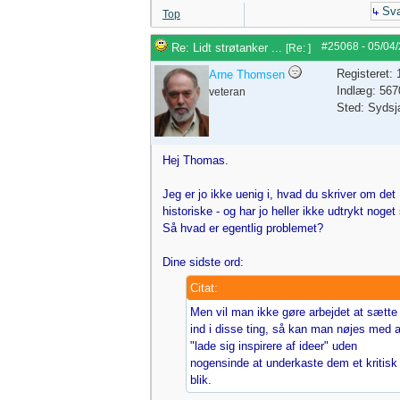
Sva
Top
#25068
-
05/04
Re: Lidt strøtanker ...
[
Re:
]
Registeret:
Arne Thomsen
Indlæg: 567
veteran
Sted: Sydsj
Hej Thomas.
Jeg er jo ikke uenig i, hvad du skriver om det
historiske - og har jo heller ikke udtrykt noget
Så hvad er egentlig problemet?
Dine sidste ord:
Citat:
Men vil man ikke gøre arbejdet at sætte
ind i disse ting, så kan man nøjes med a
"lade sig inspirere af ideer" uden
nogensinde at underkaste dem et kritisk
blik.