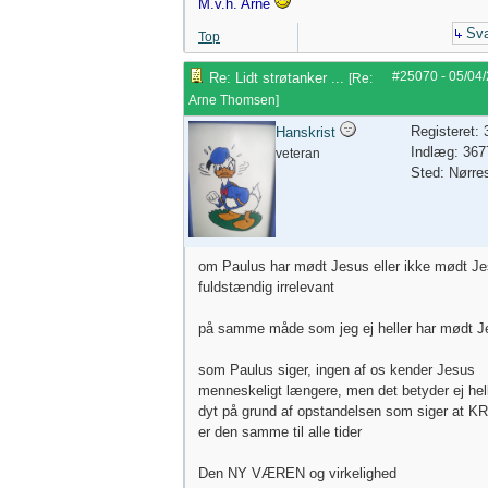
M.v.h. Arne
Sva
Top
#25070
-
05/04
Re: Lidt strøtanker ...
[
Re:
Arne Thomsen
]
Registeret:
Hanskrist
Indlæg: 367
veteran
Sted: Nørre
om Paulus har mødt Jesus eller ikke mødt Je
fuldstændig irrelevant
på samme måde som jeg ej heller har mødt J
som Paulus siger, ingen af os kender Jesus
menneskeligt længere, men det betyder ej hel
dyt på grund af opstandelsen som siger at 
er den samme til alle tider
Den NY VÆREN og virkelighed