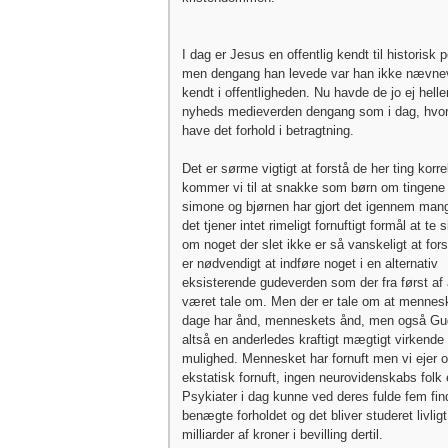
I dag er Jesus en offentlig kendt til historisk 
men dengang han levede var han ikke nævne
kendt i offentligheden. Nu havde de jo ej helle
nyheds medieverden dengang som i dag, hvor
have det forhold i betragtning.
Det er sørme vigtigt at forstå de her ting korre
kommer vi til at snakke som børn om tingene
simone og bjørnen har gjort det igennem man
det tjener intet rimeligt fornuftigt formål at te
om noget der slet ikke er så vanskeligt at fors
er nødvendigt at indføre noget i en alternativ
eksisterende gudeverden som der fra først af a
været tale om. Men der er tale om at mennesk
dage har ånd, menneskets ånd, men også Gu
altså en anderledes kraftigt mægtigt virkend
mulighed. Mennesket har fornuft men vi ejer 
ekstatisk fornuft, ingen neurovidenskabs folk e
Psykiater i dag kunne ved deres fulde fem fin
benægte forholdet og det bliver studeret livlig
milliarder af kroner i bevilling dertil.