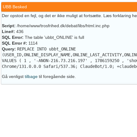
UBB Besked
Der opstod en fejl, og det er ikke muligt at fortsætte. Læs forklaring h
Script:
/home/www/trosfrihed.dk/debat/libs/html.inc.php
Line#:
436
SQL Error:
The table 'ubbt_ONLINE' is full
SQL Error #:
1114
Query:
REPLACE INTO ubbt_ONLINE
(USER_ID,ONLINE_DISPLAY_NAME,ONLINE_LAST_ACTIVITY,ONLIN
VALUES ( 1 , '-ANON-216.73.216.197' , 1786159250 , 'sho
Chrome/131.0.0.0 Safari/537.36; ClaudeBot/1.0; +claudeb
Gå venligst
tilbage
til foregående side.