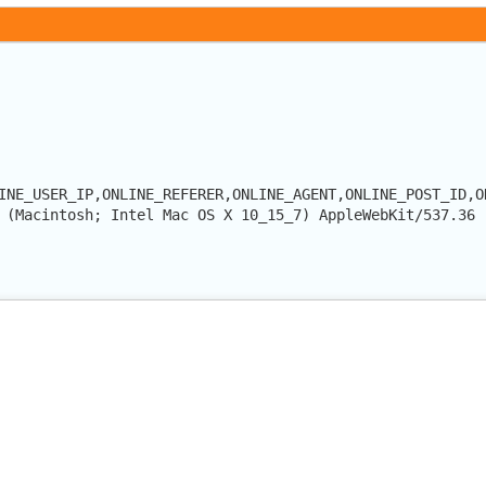
INE_USER_IP,ONLINE_REFERER,ONLINE_AGENT,ONLINE_POST_ID,O
 (Macintosh; Intel Mac OS X 10_15_7) AppleWebKit/537.36 