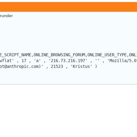
erunder
E_SCRIPT_NAME,ONLINE_BROWSING_FORUM,ONLINE_USER_TYPE,ONL
wflat' , 17 , 'a' , '216.73.216.197' , '' , 'Mozilla/5.0
ot@anthropic.com)' , 21523 , 'Kristus' )