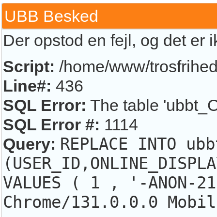
UBB Besked
Der opstod en fejl, og det er 
Script:
/home/www/trosfrihed.
Line#:
436
SQL Error:
The table 'ubbt_O
SQL Error #:
1114
Query:
REPLACE INTO ubb
(USER_ID,ONLINE_DISPLA
VALUES ( 1 , '-ANON-21
Chrome/131.0.0.0 Mobil