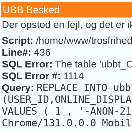
UBB Besked
Der opstod en fejl, og det er 
Script:
/home/www/trosfrihed.
Line#:
436
SQL Error:
The table 'ubbt_O
SQL Error #:
1114
Query:
REPLACE INTO ubb
(USER_ID,ONLINE_DISPLA
VALUES ( 1 , '-ANON-21
Chrome/131.0.0.0 Mobil