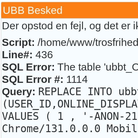
UBB Besked
Der opstod en fejl, og det er 
Script:
/home/www/trosfrihed.
Line#:
436
SQL Error:
The table 'ubbt_O
SQL Error #:
1114
Query:
REPLACE INTO ubb
(USER_ID,ONLINE_DISPLA
VALUES ( 1 , '-ANON-21
Chrome/131.0.0.0 Mobil