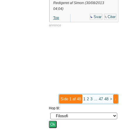
Redigeret af Simon (
30/08/2013
04:04
)
Svar
Citer
Top
annonce
Side 1 af 48
1
2
3
...
47
48
>
↓
Hop til: