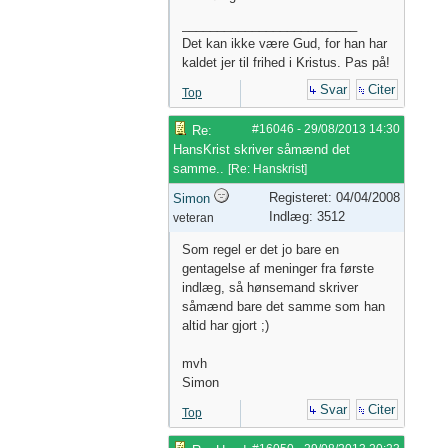
_________________________
Det kan ikke være Gud, for han har
kaldet jer til frihed i Kristus. Pas på!
Svar
Citer
Top
#16046
-
29/08/2013
14:30
Re:
HansKrist skriver såmænd det
samme..
[
Re: Hanskrist
]
Registeret: 04/04/2008
Simon
Indlæg: 3512
veteran
Som regel er det jo bare en
gentagelse af meninger fra første
indlæg, så hønsemand skriver
såmænd bare det samme som han
altid har gjort ;)
mvh
Simon
Svar
Citer
Top