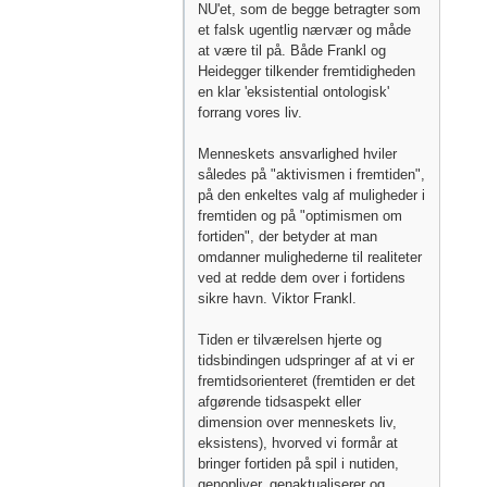
NU'et, som de begge betragter som
et falsk ugentlig nærvær og måde
at være til på. Både Frankl og
Heidegger tilkender fremtidigheden
en klar 'eksistential ontologisk'
forrang vores liv.
Menneskets ansvarlighed hviler
således på "aktivismen i fremtiden",
på den enkeltes valg af muligheder i
fremtiden og på "optimismen om
fortiden", der betyder at man
omdanner mulighederne til realiteter
ved at redde dem over i fortidens
sikre havn. Viktor Frankl.
Tiden er tilværelsen hjerte og
tidsbindingen udspringer af at vi er
fremtidsorienteret (fremtiden er det
afgørende tidsaspekt eller
dimension over menneskets liv,
eksistens), hvorved vi formår at
bringer fortiden på spil i nutiden,
genopliver, genaktualiserer og