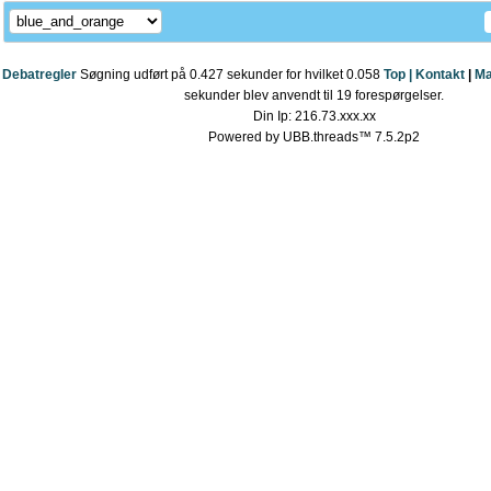
Debatregler
Søgning udført på 0.427 sekunder for hvilket 0.058
Top |
Kontakt
|
Ma
sekunder blev anvendt til 19 forespørgelser.
Din Ip: 216.73.xxx.xx
Powered by UBB.threads™ 7.5.2p2