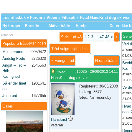
trosfrihed.dk
»
Forum
»
Viden
»
Filosofi
» Hvad HansKrist dog skriver
Ny bruger
Forside
Aktive tråde
Hjælp
Du er ikke l
annonce
Sene
Side 1 af 48
1
2
3
...
47
48
>
↓
Populære tråde
(visninger)
Ved d
Tråd valgmuligheder ↓
af so
Mellemrummet
20959472
01/08
Åndelig Føde
2726320
«
Forrige tråd
Næste tråd
»
Bevid
Angst – Tro –
2646563
Kærli
Håb –
#16035
-
26/08/2013
14:11
Hvad
af Ar
Kærlighed
HansKrist dog skriver
20/06
Så er der linet
1981641
Registeret: 30/03/2008
Verd
op...
Indlæg: 3677
af Ar
Jesu ord
1677655
Sted: Nørresundby
31/05
Galleri
Hvad 
dage
af so
Hanskrist
25/05
veteran
Denne