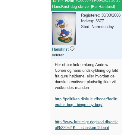
#16050
-
29/08/2013
20:23
Re: Hvad
HansKrist dog skriver
[
Re: Hanskrist
]
Registeret: 30/03/2008
Indlæg: 3677
Sted: Nørresundby
Hanskrist
veteran
Her et par link omkring Andrew
Cohen og hans undskyldning og fald
fra guru højderne, eller hvordan de
danske kendisser pludselig ikke vil
vedkendes manden
http://politiken.dk/kultur/boger/faglitt
eratur_bog...bingo-i-ny-bog/
http://www.kristeligt-dagblad.dk/artik
el/522952:Ki...-danskere#debat