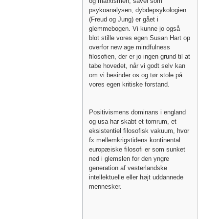
og marxismen, såvel som
psykoanalysen, dybdepsykologien
(Freud og Jung) er gået i
glemmebogen. Vi kunne jo også
blot stille vores egen Susan Hart op
overfor new age mindfulness
filosofien, der er jo ingen grund til at
tabe hovedet, når vi godt selv kan
om vi besinder os og tør stole på
vores egen kritiske forstand.
Positivismens dominans i england
og usa har skabt et tomrum, et
eksistentiel filosofisk vakuum, hvor
fx mellemkrigstidens kontinental
europæiske filosofi er som sunket
ned i glemslen for den yngre
generation af vesterlandske
intellektuelle eller højt uddannede
mennesker.