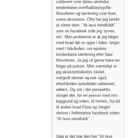
voldsomt over deres ukritiske
tendentiøse overfladiske/sjofle
filosoferen og tænkning over livet,
vores eksistens. Ofte har jeg tænkt
at slette dem, "At leve mindfuldt",
som en facebook side jeg 'synes
om'. Men problemet er at jeg følger
med hvad der er oppe i tiden, følger
med i tidsånden, vor epokes
tendentiøse tænkning eller 'bias'
filosoferen. Ja jeg vil gerne have en
finger på pulsen. Men samtidigt er
jeg eksistentialistisk skolet,
vel/godt dannet og nok også
efterhånden autodidakt uddannet,
udlært. Og set i det perspektiv
skriger det, for en person med min
baggrund og viden, til himlen, fra tid
til anden hvad Flora og Jørgen
skriver i forbindelse facebook siden
"At leve mindfuldt".
Idag er det lige den her "At leve