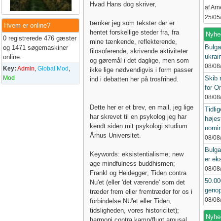
Hvad Hans dog skriver,
af Ar
25/05
tænker jeg som tekster der er
Hvem er online?
hentet forskellige steder fra, fra
Nyhe
0 registrerede 476 gæster
mine tænkende, reflekterende,
Bulga
og 1471 søgemaskiner
filosoferende, skrivende aktiviteter
ukrai
online.
og gøremål i det daglige, men som
08/08
Key:
Admin
,
Global Mod
,
ikke lige nødvendigvis i form passer
Mod
Skib 
ind i debatten her på trosfrihed.
for 
08/08
Dette her er et brev, en mail, jeg lige
Tidlig
har skrevet til en psykolog jeg har
højes
kendt siden mit psykologi studium
nomin
Århus Universitet.
08/08
Bulga
Keywords: eksistentialisme; new
er ek
age mindfulness buddhismen;
08/08
Frankl og Heidegger; Tiden contra
50.00
Nu'et (eller 'det værende' som det
genop
træder frem eller fremtræder for os i
08/08
forbindelse NU'et eller Tiden,
tidsligheden, vores historicitet);
Nyhed
harmoni contra kamp/flugt arousal.