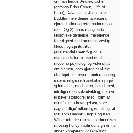
om han hedder Andrew Cohen
(apropos Brian Cohen, i life of
Brian); Dalai Lama, Jesus eller
Buddha (hele denne tankegang
gjorde Luther og reformationen op
med. Og 2): hans manglende
filosofiske dannelse (manglende
fortrolighed med moderne vestlig
filosofi og spiritualitet
(eksistentialismen fx)) og ja
manglende fortrolighed med
moderne psykologi og videnskab
om hjernen, som gjorde at vi blot
ufordøjet fik serveret endnu engang,
østens religiøse filosofiske syn på
spiritualitet, meditation, bevidsthed,
intelligens og selvudvikling, som vi
jo bliver stopfodret med i form af
mindfulness bevægelsen, vore
dages 'billige' folkereligiøsitet. 3): at
folk som Deepak Chopra og Ken
Wilber mfl, der i filosofisk dannelses
mæssig hensyn befinder sig i en hel
anden kompetent 'liga'/division,