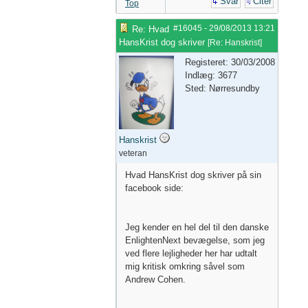
Svar
Citer
Top
#16045
-
29/08/2013
13:21
Re: Hvad
HansKrist dog skriver
[
Re: Hanskrist
]
Registeret: 30/03/2008
Indlæg: 3677
Sted: Nørresundby
Hanskrist
veteran
Hvad HansKrist dog skriver på sin
facebook side:
Jeg kender en hel del til den danske
EnlightenNext bevægelse, som jeg
ved flere lejligheder her har udtalt
mig kritisk omkring såvel som
Andrew Cohen.