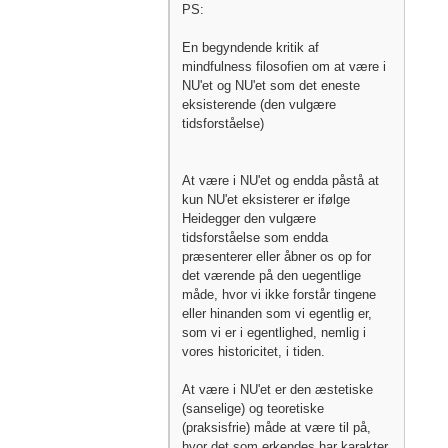
PS:
En begyndende kritik af
mindfulness filosofien om at være i
NU'et og NU'et som det eneste
eksisterende (den vulgære
tidsforståelse)
At være i NU'et og endda påstå at
kun NU'et eksisterer er ifølge
Heidegger den vulgære
tidsforståelse som endda
præsenterer eller åbner os op for
det værende på den uegentlige
måde, hvor vi ikke forstår tingene
eller hinanden som vi egentlig er,
som vi er i egentlighed, nemlig i
vores historicitet, i tiden.
At være i NU'et er den æstetiske
(sanselige) og teoretiske
(praksisfrie) måde at være til på,
hvor det som erkendes har karakter