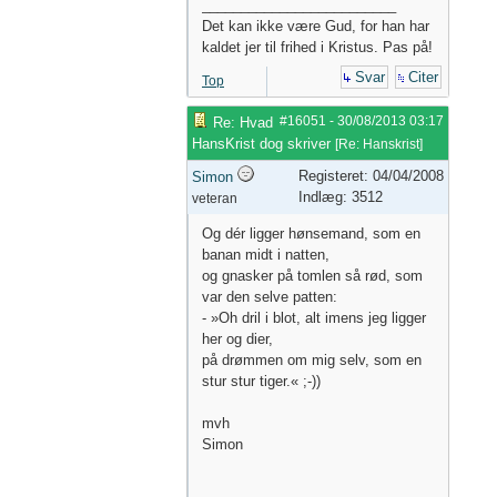
_________________________
Det kan ikke være Gud, for han har
kaldet jer til frihed i Kristus. Pas på!
Svar
Citer
Top
#16051
-
30/08/2013
03:17
Re: Hvad
HansKrist dog skriver
[
Re: Hanskrist
]
Registeret: 04/04/2008
Simon
Indlæg: 3512
veteran
Og dér ligger hønsemand, som en
banan midt i natten,
og gnasker på tomlen så rød, som
var den selve patten:
- »Oh dril i blot, alt imens jeg ligger
her og dier,
på drømmen om mig selv, som en
stur stur tiger.« ;-))
mvh
Simon