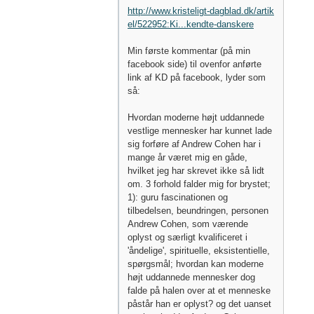
http://www.kristeligt-dagblad.dk/artik
el/522952:Ki...kendte-danskere
Min første kommentar (på min
facebook side) til ovenfor anførte
link af KD på facebook, lyder som
så:
Hvordan moderne højt uddannede
vestlige mennesker har kunnet lade
sig forføre af Andrew Cohen har i
mange år været mig en gåde,
hvilket jeg har skrevet ikke så lidt
om. 3 forhold falder mig for brystet;
1): guru fascinationen og
tilbedelsen, beundringen, personen
Andrew Cohen, som værende
oplyst og særligt kvalificeret i
'åndelige', spirituelle, eksistentielle,
spørgsmål; hvordan kan moderne
højt uddannede mennesker dog
falde på halen over at et menneske
påstår han er oplyst? og det uanset