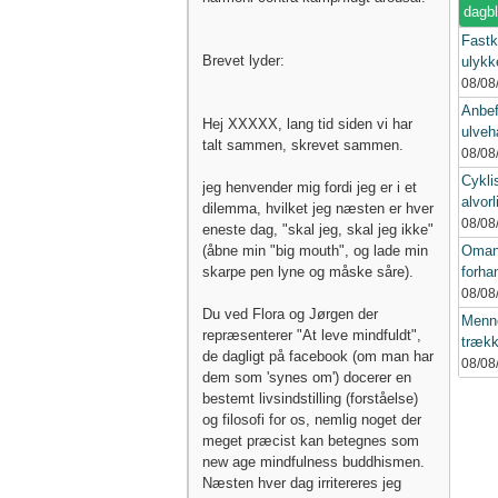
dagb
Fastk
Brevet lyder:
ulykke
08/08
Anbef
Hej XXXXX, lang tid siden vi har
ulveh
talt sammen, skrevet sammen.
08/08
Cykli
jeg henvender mig fordi jeg er i et
alvorl
dilemma, hvilket jeg næsten er hver
08/08
eneste dag, "skal jeg, skal jeg ikke"
(åbne min "big mouth", og lade min
Oman
skarpe pen lyne og måske såre).
forhan
08/08
Du ved Flora og Jørgen der
Menne
repræsenterer "At leve mindfuldt",
trækk
de dagligt på facebook (om man har
08/08
dem som 'synes om') docerer en
bestemt livsindstilling (forståelse)
og filosofi for os, nemlig noget der
meget præcist kan betegnes som
new age mindfulness buddhismen.
Næsten hver dag irritereres jeg