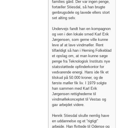
families gård. Der var ingen penge,
fortæller Stiesdal, så han brugte
genbrugsdele og lavede ellers stort
set alting selv.
Undervejs fandt han en kompagnon
og ven i den lokale smed Karl Erik
Jørgensen, som gerne ville kunne
leve af at lave vindmøller. Rent
tilfældigt så han i Herning Folkeblad
et opslag om, at man kunne søge
penge fra Teknologisk Instituts nye
statsstøttede opfinderkontor for
vedvarende energi. Hans ide fik et
tilskud på 50.000 kroner, og de
første møller fik liv. I 1979 solgte
han sammen med Karl Erik
Jørgensen rettighederne til
vindmøllekonceptet til Vestas og
gav arbejdet videre.
Henrik Stiesdal skulle nemlig have
en uddannelse og et “rigtigt”
arbejde. Han flyttede til Odense og