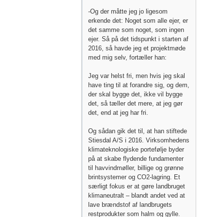
-Og der måtte jeg jo ligesom
erkende det: Noget som alle ejer, er
det samme som noget, som ingen
ejer. Så på det tidspunkt i starten af
2016, så havde jeg et projektmøde
med mig selv, fortæller han:
Jeg var helst fri, men hvis jeg skal
have ting til at forandre sig, og dem,
der skal bygge det, ikke vil bygge
det, så tæller det mere, at jeg gør
det, end at jeg har fri.
Og sådan gik det til, at han stiftede
Stiesdal A/S i 2016. Virksomhedens
klimateknologiske portefølje byder
på at skabe flydende fundamenter
til havvindmøller, billige og grønne
brintsystemer og CO2-lagring. Et
særligt fokus er at gøre landbruget
klimaneutralt – blandt andet ved at
lave brændstof af landbrugets
restprodukter som halm og gylle.