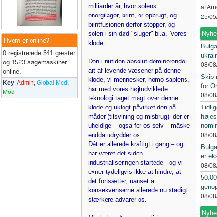
milliarder år, hvor solens
af Ar
energilager, brint, er opbrugt, og
25/05
brintfusionen derfor stopper, og
solen i sin død "sluger" bl.a. ”vores”
Nyhe
Hvem er online?
klode.
Bulga
0 registrerede 541 gæster
ukrai
Den i nutiden absolut dominerende
og 1523 søgemaskiner
08/08
art af levende væsener på denne
online.
Skib 
klode, vi mennesker, homo sapiens,
Key:
Admin
,
Global Mod
,
for 
har med vores højtudviklede
Mod
08/08
teknologi taget magt over denne
klode og uklogt påvirket den på
Tidlig
måder (tilsvining og misbrug), der er
højes
uheldige – også for os selv – måske
nomin
endda udrydder os.
08/08
Dét er allerede kraftigt i gang – og
Bulga
har været det siden
er ek
industrialiseringen startede - og vi
08/08
evner tydeligvis ikke at hindre, at
50.00
det fortsætter, uanset at
genop
konsekvenserne allerede nu stadigt
08/08
stærkere advarer os.
Nyhed