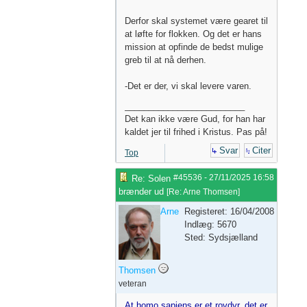
Derfor skal systemet være gearet til
at løfte for flokken. Og det er hans
mission at opfinde de bedst mulige
greb til at nå derhen.
-Det er der, vi skal levere varen.
_________________________
Det kan ikke være Gud, for han har
kaldet jer til frihed i Kristus. Pas på!
Svar
Citer
Top
#45536
-
27/11/2025
16:58
Re: Solen
brænder ud
[
Re: Arne Thomsen
]
Arne
Registeret: 16/04/2008
Indlæg: 5670
Sted: Sydsjælland
Thomsen
veteran
At homo sapiens er et rovdyr, det er