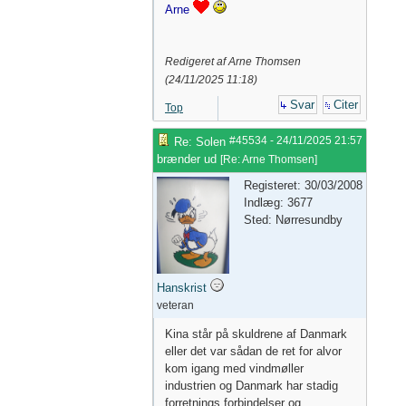
Arne
Redigeret af Arne Thomsen
(
24/11/2025
11:18
)
Svar
Citer
Top
#45534
-
24/11/2025
21:57
Re: Solen
brænder ud
[
Re: Arne Thomsen
]
Registeret: 30/03/2008
Indlæg: 3677
Sted: Nørresundby
Hanskrist
veteran
Kina står på skuldrene af Danmark
eller det var sådan de ret for alvor
kom igang med vindmøller
industrien og Danmark har stadig
forretnings forbindelser og