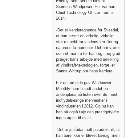
Energy, som senere blev til
Siemens Windpower. Her var han
Chief Technology Officer frem til
2014.
-Det er kendetegnende for Stiesdal,
at han nærer en virkelig, virkelig
stor respekt for vindens kræfter og
naturens fænomener. Det har været
som et mantra for ham og i høj grad
præget hans arbejde med udvikling
af vindkraft-teknologien, fortæller
Sanne Wittrup om hans karriere.
For det arbejde gav Windpower
Monthly ham blandt andet en
andenplads på listen over de mest
indflydelsesrige mennesker i
vindindustrien i 2012. Og nu kan
han så også føje den prestigefyldte
ingeniørpris til cv’et.
-Det er jo sådan helt paradoksalt, at
han bare ikke er blevet færdig, men