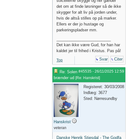
solcellerne skygge og her gælder
det om at finde løsninger så de ikke
skygger for alt liv på jorden under,
hvis de altså stilles op på marker.
Ellers er der jo hustage og
parkeringspladser mm.
_________________________
Det kan ikke være Gud, for han har
kaldet jer til frihed i Kristus. Pas på!
Svar
Citer
Top
#45535
-
26/11/2025
12:59
Re: Solen
brænder ud
[
Re: Hanskrist
]
Registeret: 30/03/2008
Indlæg: 3677
Sted: Nørresundby
Hanskrist
veteran
Danske Henrik Stiesdal - The Godfa