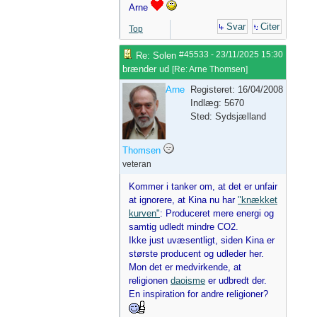
Arne
Svar
Citer
Top
#45533
-
23/11/2025
15:30
Re: Solen
brænder ud
[
Re: Arne Thomsen
]
Arne
Registeret: 16/04/2008
Indlæg: 5670
Sted: Sydsjælland
Thomsen
veteran
Kommer i tanker om, at det er unfair
at ignorere, at Kina nu har
"knækket
kurven"
: Produceret mere energi og
samtig udledt mindre CO2.
Ikke just uvæsentligt, siden Kina er
største producent og udleder her.
Mon det er medvirkende, at
religionen
daoisme
er udbredt der.
En inspiration for andre religioner?