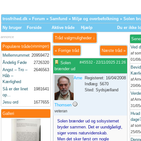
trosfrihed.dk
»
Forum
»
Samfund
»
Miljø og overbefolkning
» Solen b
Ny bruger
Forside
Aktive tråde
Hjælp
Du er ikke l
annonce
Tråd valgmuligheder ↓
Sene
Populære tråde
(visninger)
Ved d
«
Forrige tråd
Næste tråd
»
af so
Mellemrummet
20959472
01/08
Åndelig Føde
2726320
#45532
-
22/11/2025
21:26
Solen
Bevid
brænder ud
Angst – Tro –
2646563
Kærli
Håb –
Arne
Registeret: 16/04/2008
af Ar
Kærlighed
Indlæg: 5670
20/06
Så er der linet
1981641
Sted: Sydsjælland
Verd
op...
af Ar
Jesu ord
1677655
Thomsen
31/05
veteran
Galleri
Hvad 
dage
Solen brænder ud og solsystemet
af so
bryder sammen. Det er uundgåeligt,
25/05
siger vores naturvidenskab.
Men det sker først om nogle
Denne