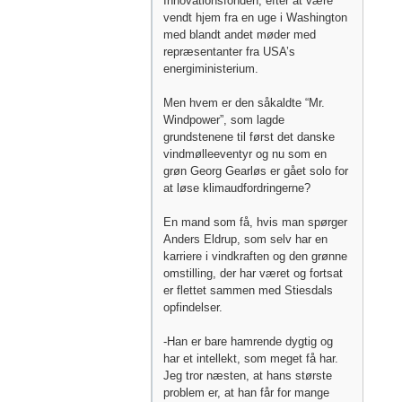
Innovationsfonden, efter at være
vendt hjem fra en uge i Washington
med blandt andet møder med
repræsentanter fra USA’s
energiministerium.
Men hvem er den såkaldte “Mr.
Windpower”, som lagde
grundstenene til først det danske
vindmølleeventyr og nu som en
grøn Georg Gearløs er gået solo for
at løse klimaudfordringerne?
En mand som få, hvis man spørger
Anders Eldrup, som selv har en
karriere i vindkraften og den grønne
omstilling, der har været og fortsat
er flettet sammen med Stiesdals
opfindelser.
-Han er bare hamrende dygtig og
har et intellekt, som meget få har.
Jeg tror næsten, at hans største
problem er, at han får for mange