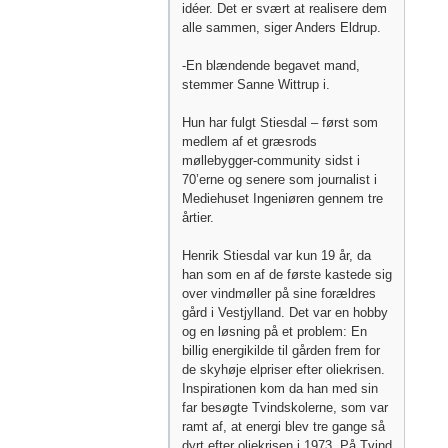
idéer. Det er svært at realisere dem
alle sammen, siger Anders Eldrup.
-En blændende begavet mand,
stemmer Sanne Wittrup i.
Hun har fulgt Stiesdal – først som
medlem af et græsrods
møllebygger-community sidst i
70’erne og senere som journalist i
Mediehuset Ingeniøren gennem tre
årtier.
Henrik Stiesdal var kun 19 år, da
han som en af de første kastede sig
over vindmøller på sine forældres
gård i Vestjylland. Det var en hobby
og en løsning på et problem: En
billig energikilde til gården frem for
de skyhøje elpriser efter oliekrisen.
Inspirationen kom da han med sin
far besøgte Tvindskolerne, som var
ramt af, at energi blev tre gange så
dyrt efter oliekrisen i 1973. På Tvind