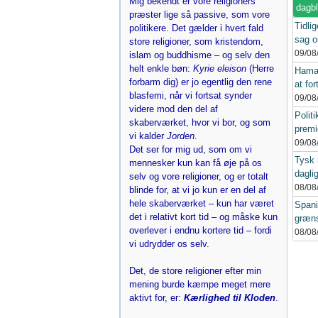
Mig bekendt er vore religioners
dagb
præster lige så passive, som vore
Tidlig
politikere. Det gælder i hvert fald
sag o
store religioner, som kristendom,
09/08
islam og buddhisme – og selv den
helt enkle bøn:
Kyrie eleison
(Herre
Hamas
forbarm dig) er jo egentlig den rene
at for
blasfemi, når vi fortsat synder
09/08
videre mod den del af
Polit
skaberværket, hvor vi bor, og som
premi
vi kalder
Jorden
.
09/08
Det ser for mig ud, som om vi
Tysk 
mennesker kun kan få øje på os
dagli
selv og vore religioner, og er totalt
08/08
blinde for, at vi jo kun er en del af
hele skaberværket – kun har været
Spani
det i relativt kort tid – og måske kun
græns
overlever i endnu kortere tid – fordi
08/08
vi udrydder os selv.
Det, de store religioner efter min
mening burde kæmpe meget mere
aktivt for, er:
Kærlighed til Kloden
.