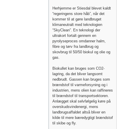
Herhjemme er Stiesdal blevet kaldt
“regeringens store håb”, når det
kommer til at gøre landbruget
klimaneutralt med teknologien
“SkyClean”. En teknologi der
ultrakort fortalt gennem en
pyrolyseproces omdanner halm,
fibre og tørv fra landbrug og
skovbrug til 50/50 biokul og olie og
gas.
Biokullet kan bruges som CO2-
lagring, da det bliver langsomt
nedbrudt. Gassen kan bruges som
brændstof til varmeforsyning og i
industrien, mens olien kan raffineres
til brændstof til transportsektoren.
Anlægget skal selvfølgelig køre på
overskudsvindenergi, mens
landbrugsaffaldet altså bliver en
kilde til mere bæredygtigt brændstof
til skibe og fly.