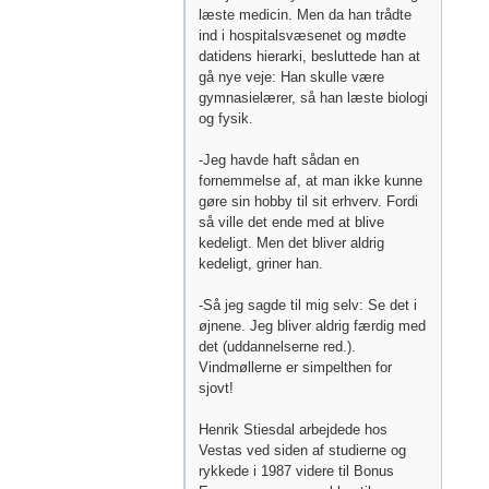
læste medicin. Men da han trådte
ind i hospitalsvæsenet og mødte
datidens hierarki, besluttede han at
gå nye veje: Han skulle være
gymnasielærer, så han læste biologi
og fysik.
-Jeg havde haft sådan en
fornemmelse af, at man ikke kunne
gøre sin hobby til sit erhverv. Fordi
så ville det ende med at blive
kedeligt. Men det bliver aldrig
kedeligt, griner han.
-Så jeg sagde til mig selv: Se det i
øjnene. Jeg bliver aldrig færdig med
det (uddannelserne red.).
Vindmøllerne er simpelthen for
sjovt!
Henrik Stiesdal arbejdede hos
Vestas ved siden af studierne og
rykkede i 1987 videre til Bonus