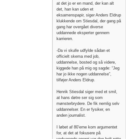
at det jo er en mand, der kan alt
det, han kan uden et
eksamenspapir, siger Anders Eldrup
klukkende om Stiesdal, der gang på
gang har overgået diverse
uddannede eksperter gennem
karrieren.
-Da vi skulle udfylde sådan et
officielt skema med job,
uddannelse, bosted og så videre,
kiggede han på mig og sagde: “Jeg
har jo ikke nogen uddannelse”,
tilføjer Anders Eldrup.
Henrik Stiesdal siger med et smil,
at hans døtre ser sig som
mønsterbrydere. De fik nemlig selv
uddannelser. En er fysiker, en
anden journalist.
I løbet af 80’erne kom argumentet
for, at det at fokusere på
vedvarende energi var den helt rette