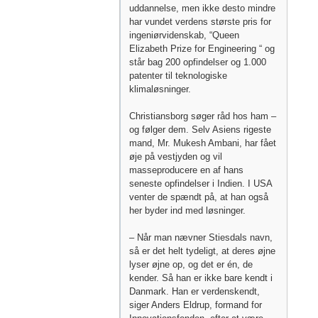
uddannelse, men ikke desto mindre
har vundet verdens største pris for
ingeniørvidenskab, “Queen
Elizabeth Prize for Engineering “ og
står bag 200 opfindelser og 1.000
patenter til teknologiske
klimaløsninger.
Christiansborg søger råd hos ham –
og følger dem. Selv Asiens rigeste
mand, Mr. Mukesh Ambani, har fået
øje på vestjyden og vil
masseproducere en af hans
seneste opfindelser i Indien. I USA
venter de spændt på, at han også
her byder ind med løsninger.
– Når man nævner Stiesdals navn,
så er det helt tydeligt, at deres øjne
lyser øjne op, og det er én, de
kender. Så han er ikke bare kendt i
Danmark. Han er verdenskendt,
siger Anders Eldrup, formand for