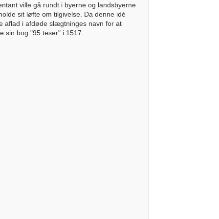
sentant ville gå rundt i byerne og landsbyerne
lde sit løfte om tilgivelse. Da denne idé
 aflad i afdøde slægtninges navn for at
e sin bog "95 teser" i 1517.