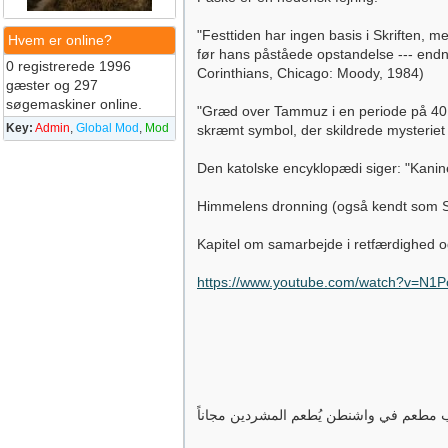
"Festtiden har ingen basis i Skriften, 
Hvem er online?
før hans påståede opstandelse --- endn
0 registrerede 1996
Corinthians, Chicago: Moody, 1984)
gæster og 297
søgemaskiner online.
"Græd over Tammuz i en periode på 40 d
Key:
Admin
,
Global Mod
,
Mod
skræmt symbol, der skildrede mysteriet
Den katolske encyklopædi siger: "Kanin
Himmelens dronning (også kendt som Se
Kapitel om samarbejde i retfærdighed o
https://www.youtube.com/watch?v=N1