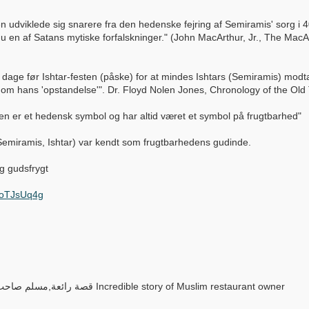
men udviklede sig snarere fra den hedenske fejring af Semiramis' sorg i
u en af ​​Satans mytiske forfalskninger." (John MacArthur, Jr., The M
age før Ishtar-festen (påske) for at mindes Ishtars (Semiramis) modtag
 om hans 'opstandelse'". Dr. Floyd Nolen Jones, Chronology of the Old
en er et hedensk symbol og har altid været et symbol på frugtbarhed"
miramis, Ishtar) var kendt som frugtbarhedens gudinde.
g gudsfrygt
PoTJsUq4g
قصة رائعة,مسلم صاحب مطعم في واشنطن يُطعم المشردين مجاناً Incredible story of Muslim restaurant owner