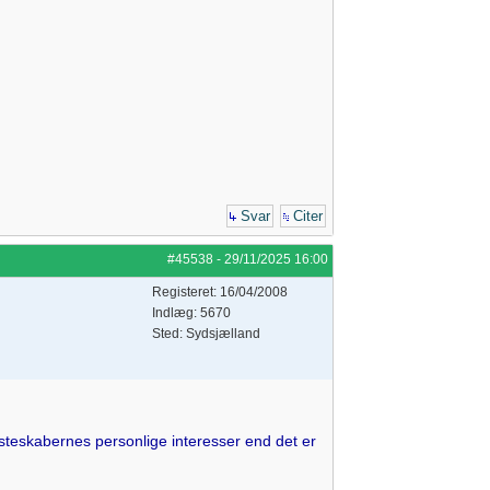
Svar
Citer
#45538
-
29/11/2025
16:00
Registeret: 16/04/2008
Indlæg: 5670
Sted: Sydsjælland
steskabernes personlige interesser end det er