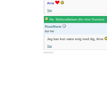
Arne
Top
Re: Misforståelsen
[
Re: Arne Thomsen
]
RoseMarie
bor her
Jeg kan kun være enig med dig, Arne
Top
annonce