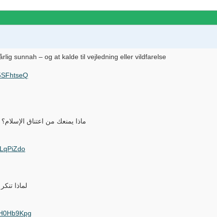
lig sunnah – og at kalde til vejledning eller vildfarelse
L5SFhtseQ
ماذا يمنعك من اعتناق الإسلام
ELqPiZdo
لماذا تنك
hH0Hb9Kpg