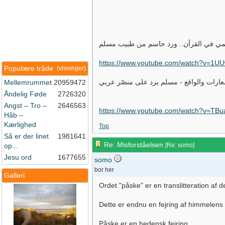
لمي في القرآن.. ورد حاسم من طبيب مسلم
https://www.youtube.com/watch?v=1
Populære tråde
(visninger)
ارات والواقع - مسلم يرد على منصّر عربي
Mellemrummet
20959472
Åndelig Føde
2726320
Angst – Tro –
2646563
https://www.youtube.com/watch?v=TB
Håb –
Kærlighed
Top
Så er der linet
1981641
Re: Misforståelsen
op...
[
Re: somo
]
Jesu ord
1677655
somo
bor her
Galleri
Ordet "påske" er en translitteration af 
Dette er endnu en fejring af himmelens
Påske er en hedensk fejring.