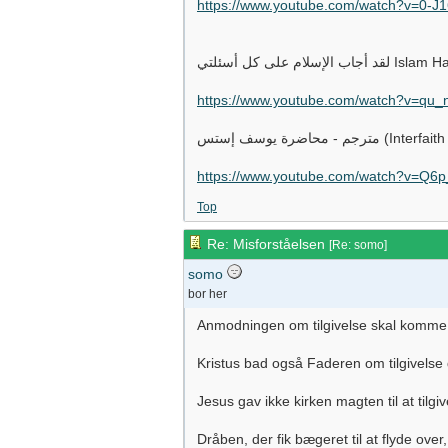
https://www.youtube.com/watch?v=0-J
م على كل أسئلتي
https://www.youtube.com/watch?v=qu
 محاضرة يوسف إستس
https://www.youtube.com/watch?v=Q6
Top
Re: Misforståelsen
[
Re: somo
]
somo
bor her
Anmodningen om tilgivelse skal komme d
Kristus bad også Faderen om tilgivelse 
Jesus gav ikke kirken magten til at tilgi
Dråben, der fik bægeret til at flyde o