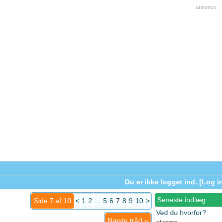
annonce
Du er ikke logget ind. [
Log i
Seneste indlæg
Side 7 af 10
<
1
2
...
5
6
7
8
9
10
>
Ved du hvorfor?
Næste tråd
»