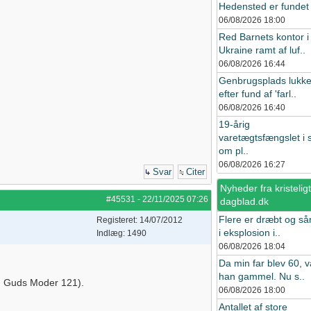
Hedensted er fundet i
06/08/2026
18:00
Red Barnets kontor i
Ukraine ramt af luf..
06/08/2026
16:44
Genbrugsplads lukke
efter fund af 'farl..
06/08/2026
16:40
19-årig
varetægtsfængslet i 
om pl..
06/08/2026
16:27
Svar
Citer
Nyheder fra kristeligt
#45531
-
22/11/2025
07:26
dagblad.dk
Flere er dræbt og så
Registeret: 14/07/2012
i eksplosion i..
Indlæg: 1490
06/08/2026
18:04
Da min far blev 60, v
han gammel. Nu s..
a, Guds Moder 121).
06/08/2026
18:00
Antallet af store