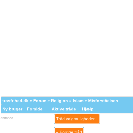
trosfrihed.dk
»
Forum
»
Religion
»
Islam
» Misforståelsen
Ny bruger
Forside
Aktive tråde
Hjælp
annonce
Tråd valgmuligheder ↓
«
Forrige tråd