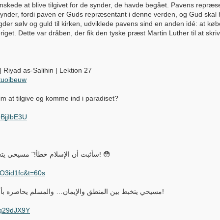
er ønskede at blive tilgivet for de synder, de havde begået. Pavens repræ
ynder, fordi paven er Guds repræsentant i denne verden, og Gud skal ho
 sølv og guld til kirken, udviklede pavens sind en anden idé: at købe
t. Dette var dråben, der fik den tyske præst Martin Luther til at skriv
| Riyad as-Salihin | Lektion 27
tuoibeuw
im at tilgive og komme ind i paradiset?
BjjIbE3U
🔥🤯 "سأثبت أن الإسلام خطأ!" مسيحي يتحدى هاشم.. لكن الصدمة كانت قاسية! 😳
1O3id1fc&t=60s
🔥 مسيحي يتخبط بين المنطق والإيمان… والمسلم يحاصره بأسئلة تكشف التناقضات واحدة تلو الأخرى!
Xq29dJX9Y