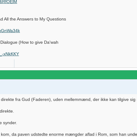
16RfOElM
لقد أجاب الإسلا Islam Had All the Answers to My Questions
_nGnWa34k
مترجم - (Interfaith Dialogue (How to give Da'wah
p_-xNkKKY
irekte fra Gud (Faderen), uden mellemmænd, der ikke kan tilgive sig 
direkte.
ve synder.
ver, kom, da paven udstedte enorme mængder aflad i Rom, som han under