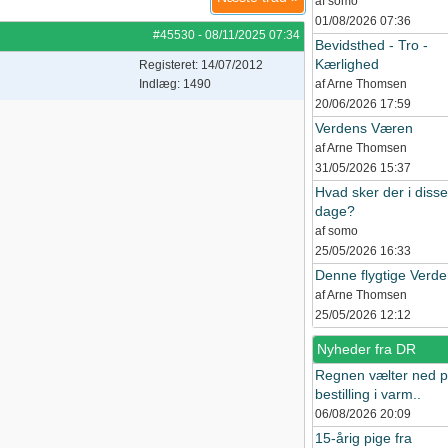
af somo
01/08/2026
07:36
#45530
-
08/11/2025
07:34
Bevidsthed - Tro -
Kærlighed
Registeret: 14/07/2012
Indlæg: 1490
af Arne Thomsen
20/06/2026
17:59
Verdens Væren
af Arne Thomsen
31/05/2026
15:37
Hvad sker der i disse
dage?
af somo
25/05/2026
16:33
Denne flygtige Verd
af Arne Thomsen
25/05/2026
12:12
Nyheder fra DR
Regnen vælter ned 
bestilling i varm..
06/08/2026
20:09
15-årig pige fra