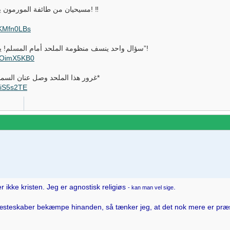
🤯✝️🔥مسيحيان من طائفة المورمون يرويان قصة إعتناقهما المذهلة للإسلام! ‼️
WKMfn0LBs
سؤال واحد ينسف منظومة الملحد أمام المسلم! يعترف بالعجز ويصفه بأنه “تجربة ذهنية غريبة”!
owOimX5KB0
😤🔥غرور هذا الملحد وصل عنان السماء! فأفحمه المسلمأمام الجميع! | *صادم*
4iS5s2TE
r ikke kristen. Jeg er agnostisk religiøs
.
- kan man vel sige
 præsteskaber bekæmpe hinanden, så tænker jeg, at det nok mere er præ