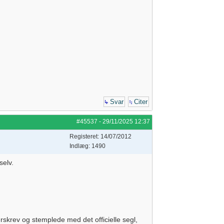
Svar
Citer
#45537
-
29/11/2025
12:37
Registeret: 14/07/2012
Indlæg: 1490
selv.
skrev og stemplede med det officielle segl,