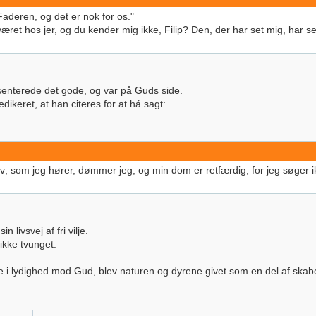
s Faderen, og det er nok for os."
 været hos jer, og du kender mig ikke, Filip? Den, der har set mig, har 
enterede det gode, og var på Guds side.
dikeret, at han citeres for at há sagt:
v; som jeg hører, dømmer jeg, og min dom er retfærdig, for jeg søger i
livsvej af fri vilje.
ikke tvunget.
e i lydighed mod Gud, blev naturen og dyrene givet som en del af skaber