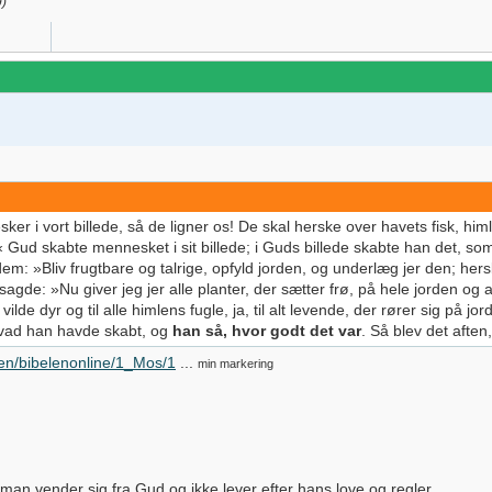
9
)
 i vort billede, så de ligner os! De skal herske over havets fisk, himl
n.« Gud skabte mennesket i sit billede; i Guds billede skabte han det,
m: »Bliv frugtbare og talrige, opfyld jorden, og underlæg jer den; hersk
sagde: »Nu giver jeg jer alle planter, der sætter frø, på hele jorden og 
 vilde dyr og til alle himlens fugle, ja, til alt levende, der rører sig på 
hvad han havde skabt, og
han så, hvor godt det var
. Så blev det aften
len/bibelenonline/1_Mos/1
...
min markering
 man vender sig fra Gud og ikke lever efter hans love og regler.