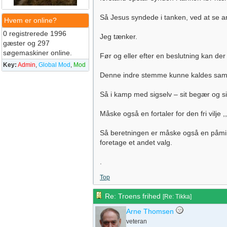
Så Jesus syndede i tanken, ved at se an
Hvem er online?
0 registrerede 1996
Jeg tænker.
gæster og 297
søgemaskiner online.
Før og eller efter en beslutning kan de
Key:
Admin
,
Global Mod
,
Mod
Denne indre stemme kunne kaldes samvi
Så i kamp med sigselv – sit begær og s
Måske også en fortaler for den fri vilje
Så beretningen er måske også en påmind
foretage et andet valg.
.
Top
Re: Troens frihed
[
Re: Tikka
]
Arne Thomsen
veteran