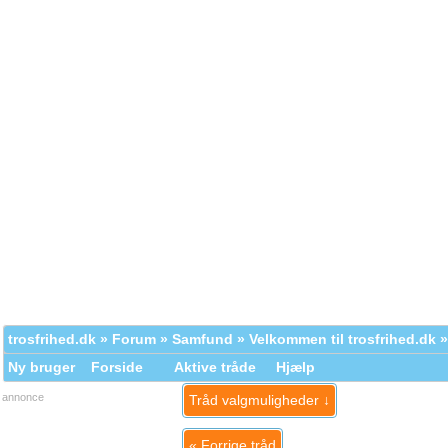
trosfrihed.dk
»
Forum
»
Samfund
»
Velkommen til trosfrihed.dk
»
Ny bruger
Forside
Aktive tråde
Hjælp
annonce
Tråd valgmuligheder ↓
«
Forrige tråd