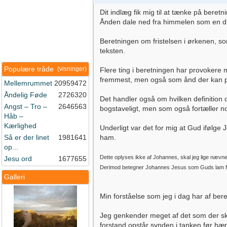
Dit indlæg fik mig til at tænke på bere
Ånden dale ned fra himmelen som en d
Beretningen om fristelsen i ørkenen, s
teksten.
Populære tråde
(visninger)
Flere ting i beretningen har provokere
fremmest, men også som ånd der kan påvi
Mellemrummet
20959472
Åndelig Føde
2726320
Det handler også om hvilken definition 
Angst – Tro –
2646563
bogstaveligt, men som også fortæller 
Håb –
Kærlighed
Underligt var det for mig at Gud ifølge
Så er der linet
1981641
ham.
op...
Dette oplyses ikke af Johannes, skal jeg lige nævne
Jesu ord
1677655
Derimod betegner Johannes Jesus som Guds lam 
Galleri
Min forståelse som jeg i dag har af ber
Jeg genkender meget af det som der skri
forstand opstår synden i tanken før hæ