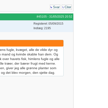
Svar
Citer
#45105
-
31/05/2025
20:52
Registeret: 05/09/2015
Indlæg: 2195
ens fugle, kvæget, alle de vilde dyr og
 som mand og kvinde skabte han dem. Og
 over havets fisk, himlens fugle og alle
alle træer, der bærer frugt med kerne.
jorden, giver jeg alle grønne planter som
, og det blev morgen, den sjette dag.