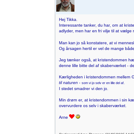
Hej Tikka.
Interessante tanker, du har, om at kri
adlyder, men har en fri vilje til at væl
Man kan jo så konstatere, at vi mennesk
Og årsagen hertil er vel de mange både 
Jeg tænker også, at kristendommen hæve
denne lille bitte del af skaberværket - de
Kærligheden i kristendommen mellem Gu
til naturen
-
.
som vi jo selv er en lille del af
I stedet smadrer vi den jo.
Min drøm er, at kristendommen i sin kær
overvurdere os selv i skaberværket.
Arne