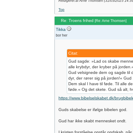
Redigeret af Arne Thomsen (
31/05/2025
14:5
Top
Re: Troens frihed
[
Re: Arne Thomsen
]
Tikka
bor her
Citat:
Gud sagde: »Lad os skabe mennesker
alle krybdyr, der kryber på jorde
Gud velsignede dem og sagde til de
dyr, der rører sig på jorden!« Gud 
Dem skal I have til føde. Til alle de
føde.« Og det skete. Gud så alt, 
https://www.bibelselskabet.dk/brugbibe
Guds skabelse er ifølge bibelen god.
Gud har ikke skabt mennesket ondt.
I kristen forståelse opstår ondskab, når