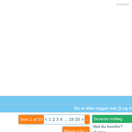
annonce
Du er ikke logget ind. [
Log i
Seneste indlæg
Side 2 af 20
<
1
2
3
4
...
19
20
>
↓
Ved du hvorfor?
Næste tråd
»