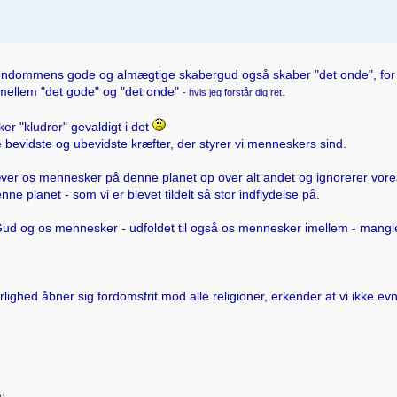
stendommens gode og almægtige skabergud også skaber "det onde", for 
ge mellem "det gode" og "det onde"
.
- hvis jeg forstår dig ret
er "kludrer" gevaldigt i det
bevidste og ubevidste kræfter, der styrer vi menneskers sind.
r os mennesker på denne planet op over alt andet og ignorerer vores 
nne planet - som vi er blevet tildelt så stor indflydelse på.
d og os mennesker - udfoldet til også os mennesker imellem - mangler
lighed åbner sig fordomsfrit mod alle religioner, erkender at vi ikke ev