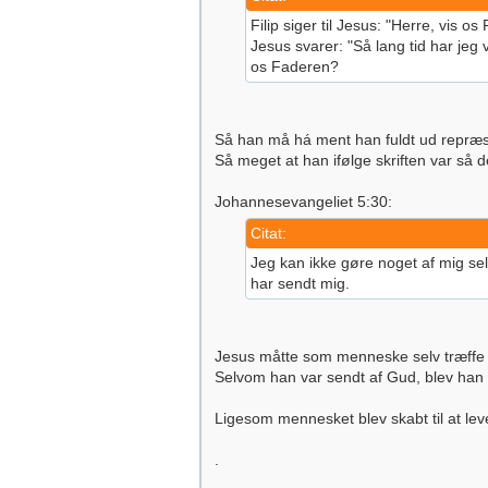
Filip siger til Jesus: "Herre, vis o
Jesus svarer: "Så lang tid har jeg
os Faderen?
Så han må há ment han fuldt ud repræs
Så meget at han ifølge skriften var så de
Johannesevangeliet 5:30:
Citat:
Jeg kan ikke gøre noget af mig sel
har sendt mig.
Jesus måtte som menneske selv træffe sin 
Selvom han var sendt af Gud, blev han 
Ligesom mennesket blev skabt til at lev
.