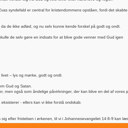
vas syndefald er central for kristendommens opståen, fordi det skabte 
da de ikke adlød, og nu selv kunne kende forskel på godt og ondt.
ulle de selv gøre en indsats for at blive gode venner med Gud igen
livet – lys og mørke, godt og ondt.
nnem Gud og Satan.
er, men også som åndelige påvirkninger, der kan blive en del af vores 
ksisterer - ellers kan vi ikke forstå ondskab.
sig efter fristelsen i ørkenen, til vi i Johannesevangeliet 14:8-9 kan læ