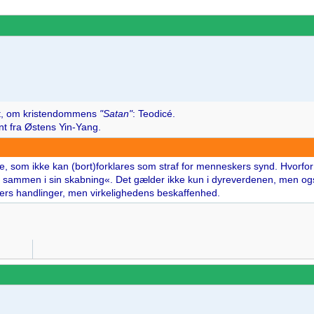
set, om kristendommens
"Satan"
: Teodicé.
rnt fra Østens Yin-Yang.
else, som ikke kan (bort)forklares som straf for menneskers synd. Hvorf
 sammen i sin skabning«. Det gælder ikke kun i dyreverdenen, men ogs
ers handlinger, men virkelighedens beskaffenhed.