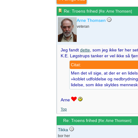
Re: Troens frihed
[
Re: Arne Thomsen
]
Arne Thomsen
veteran
Jeg fandt
dette
, som jeg ikke før her 
K.E. Løgstrups tanker er vel ikke så fje
Citat:
Men det vil sige, at der er en lid
»koblet udfoldelse og nedbrydning
lidelse, som ikke skyldes mennesk
Arne
Top
Re: Troens frihed
[
Re: Arne Thomsen
]
Tikka
bor her