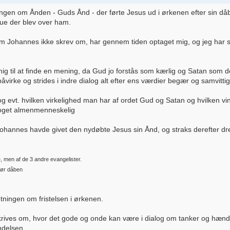
tningen om Ånden - Guds Ånd - der førte Jesus ud i ørkenen efter sin d
ue der blev over ham.
om Johannes ikke skrev om, har gennem tiden optaget mig, og jeg har sp
 mig til at finde en mening, da Gud jo forstås som kærlig og Satan som
rke og strides i indre dialog alt efter ens værdier begær og samvitti
og evt. hvilken virkelighed man har af ordet Gud og Satan og hvilken vi
noget almenmenneskelig
 Johannes havde givet den nydøbte Jesus sin Ånd, og straks derefter dre
, men af de 3 andre evangelister.
før dåben
etningen om fristelsen i ørkenen.
ves om, hvor det gode og onde kan være i dialog om tanker og hændelser
ndelsen.