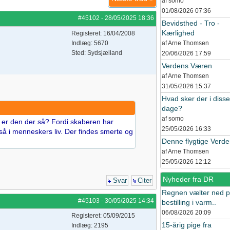
af somo
01/08/2026
07:36
#45102
-
28/05/2025
18:36
Bevidsthed - Tro -
Kærlighed
Registeret: 16/04/2008
Indlæg: 5670
af Arne Thomsen
Sted: Sydsjælland
20/06/2026
17:59
Verdens Væren
af Arne Thomsen
31/05/2026
15:37
Hvad sker der i disse
dage?
af somo
or er den der så? Fordi skaberen har
25/05/2026
16:33
å i menneskers liv. Der findes smerte og
Denne flygtige Verd
af Arne Thomsen
25/05/2026
12:12
Nyheder fra DR
Svar
Citer
Regnen vælter ned 
#45103
-
30/05/2025
14:34
bestilling i varm..
06/08/2026
20:09
Registeret: 05/09/2015
15-årig pige fra
Indlæg: 2195