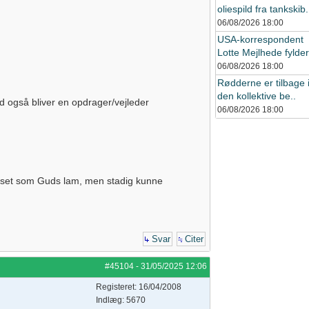
oliespild fra tankskib.
06/08/2026
18:00
USA-korrespondent
Lotte Mejlhede fylder 
06/08/2026
18:00
Rødderne er tilbage 
den kollektive be..
 også bliver en opdrager/vejleder
06/08/2026
18:00
 anset som Guds lam, men stadig kunne
Svar
Citer
#45104
-
31/05/2025
12:06
Registeret: 16/04/2008
Indlæg: 5670