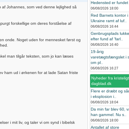
Hedensted er fundet i
åb af Johannes, som ved denne lejlighed så
06/08/2026
18:00
Red Barnets kontor i
Ukraine ramt af luf..
urgt forskellige om deres forståelse af
06/08/2026
16:44
Genbrugsplads lukke
efter fund af 'farl..
 den onde. Noget uden for mennesket først og
06/08/2026
16:40
ghed.
19-årig
nkel man tilgår teksten, som jo kan læses
varetægtsfængslet i 
om pl..
06/08/2026
16:27
v ham ud i ørkenen for at lade Satan friste
Nyheder fra kristeligt
dagblad.dk
Flere er dræbt og så
i eksplosion i..
06/08/2026
18:04
Da min far blev 60, v
han gammel. Nu s..
06/08/2026
18:00
 i mit liv, og taler vi om synd i bibelsk
Antallet af store