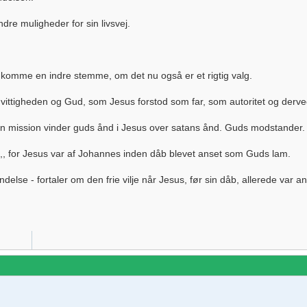
dre muligheder for sin livsvej.
r komme en indre stemme, om det nu også er et rigtig valg.
ttigheden og Gud, som Jesus forstod som far, som autoritet og derved
in mission vinder guds ånd i Jesus over satans ånd. Guds modstander.
 ,,,, for Jesus var af Johannes inden dåb blevet anset som Guds lam.
else - fortaler om den frie vilje når Jesus, før sin dåb, allerede var