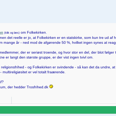
en
om Folkekirken.
(klik og læs)
 men det reelle er jo, at Folkekirken er en statskirke, som kun tre ud af h
em mange år - ned mod de afgørende 50 %, hvilket ingen synes at reag
 medlemmer, der er seriøst troende, og hvor stor en del, der blot følger
tne er langt den største gruppe, er der vist ingen tvivl om.
religionsfrihed - og Folkekirken er svindende - så kan det da undre, at 
 multireligiøsitet er vel totalt fraærende.
af?
tforum, der hedder Trosfrihed.dk