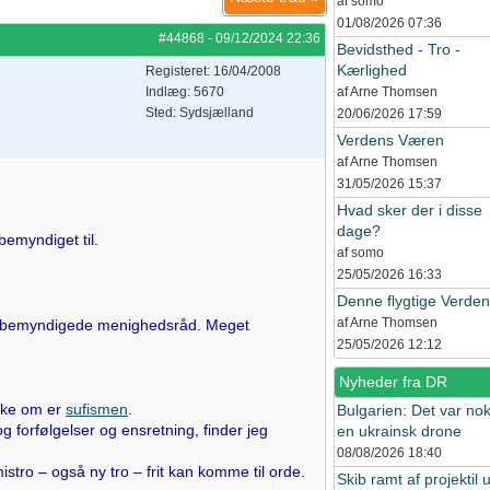
af somo
01/08/2026
07:36
#44868
-
09/12/2024
22:36
Bevidsthed - Tro -
Kærlighed
Registeret: 16/04/2008
Indlæg: 5670
af Arne Thomsen
Sted: Sydsjælland
20/06/2026
17:59
Verdens Væren
af Arne Thomsen
31/05/2026
15:37
Hvad sker der i disse
dage?
bemyndiget til.
af somo
25/05/2026
16:33
Denne flygtige Verden
af Arne Thomsen
 lavt bemyndigede menighedsråd. Meget
25/05/2026
12:12
Nyheder fra DR
anke om er
sufismen
.
Bulgarien: Det var no
g forfølgelser og ensretning, finder jeg
en ukrainsk drone
08/08/2026
18:40
mistro – også ny tro – frit kan komme til orde.
Skib ramt af projektil 