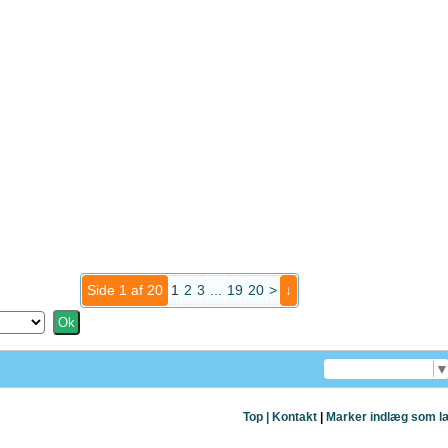
Side 1 af 20
1
2
3
...
19
20
>
↓
Select Language
Top |
Kontakt
|
Marker indlæg som l