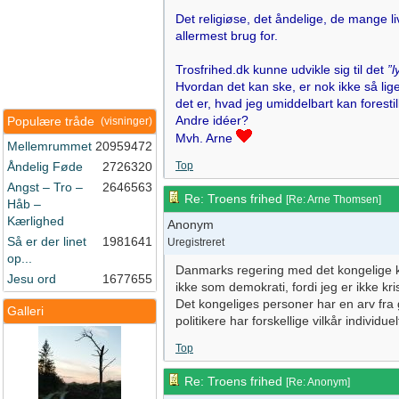
Det religiøse, det åndelige, de mange li
allermest brug for.
Trosfrihed.dk kunne udvikle sig til det
”l
Hvordan det kan ske, er nok ikke så li
det er, hvad jeg umiddelbart kan forestil
Andre idéer?
Populære tråde
(visninger)
Mvh. Arne
Mellemrummet
20959472
Åndelig Føde
2726320
Top
Angst – Tro –
2646563
Re: Troens frihed
[
Re: Arne Thomsen
]
Håb –
Kærlighed
Anonym
Så er der linet
1981641
Uregistreret
op...
Danmarks regering med det kongelige ka
Jesu ord
1677655
ikke som demokrati, fordi jeg er ikke kri
Det kongeliges personer har en arv fra 
Galleri
politikere har forskellige vilkår individuel
Top
Re: Troens frihed
[
Re: Anonym
]