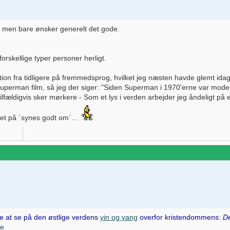
itik men bare ønsker generelt det gode.
rskellige typer personer herligt.
tion fra tidligere på fremmedsprog, hvilket jeg næsten havde glemt ida
uperman film, så jeg der siger: "Siden Superman i 1970'erne var mode
ilfældigvis sker mørkere - Som et lys i verden arbejder jeg åndeligt på
ket på ´synes godt om´...
ge at se på den østlige verdens
yin og yang
overfor kristendommens:
D
te