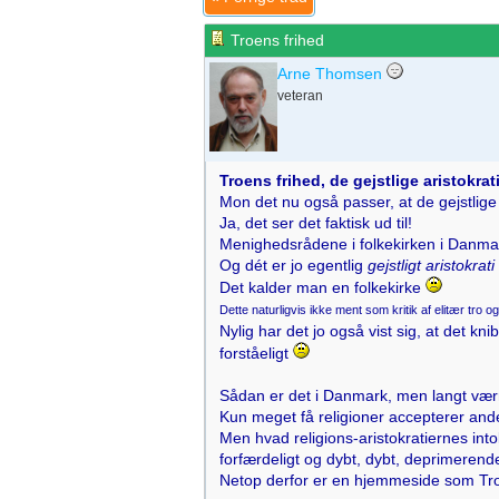
Troens frihed
Arne Thomsen
veteran
Troens frihed, de gejstlige aristokra
Mon det nu også passer, at de gejstlig
Ja, det ser det faktisk ud til!
Menighedsrådene i folkekirken i Danmark
Og dét er jo egentlig
gejstligt aristokrati
Det kalder man en folkekirke
Dette naturligvis ikke ment som kritik af elitær tro o
Nylig har det jo også vist sig, at det 
forståeligt
Sådan er det i Danmark, men langt værr
Kun meget få religioner accepterer an
Men hvad religions-aristokratiernes into
forfærdeligt og dybt, dybt, deprimerend
Netop derfor er en hjemmeside som Tro