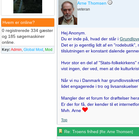
Arne Thomsen
veteran
Hvem er online?
0 registrerede 334 gæster
Hej Anonym.
og 185 søgemaskiner
Du er inde på, hvad der står i
Grundlov
online.
Det er jo egentlig lidt af en "rodebutik",
Key:
Admin
,
Global Mod
,
Mod
tilslutningen er konstant dalende genn
Hvor stor en del af "Stats-folkekirkens"
vist ingen, der ved, men at de kulturkris
Når vi nu i Danmark har grundlovssikret 
lidet engagerede i tro og livsanskuelser -
Mangler der et forum for drøftelser her
Er der for få, der kender til et interne
Mvh. Arne
Top
Re: Troens frihed
[
Re: Arne Thomsen
]