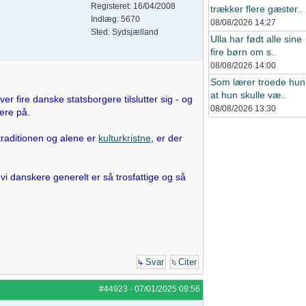
Registeret: 16/04/2008
trækker flere gæster..
Indlæg: 5670
08/08/2026
14:27
Sted: Sydsjælland
Ulla har født alle sine
fire børn om s..
08/08/2026
14:00
Som lærer troede hun
at hun skulle væ..
ver fire danske statsborgere tilslutter sig - og
08/08/2026
13:30
ere på.
 traditionen og alene er
kulturkristne
, er der
vi danskere generelt er så trosfattige og så
Svar
Citer
#44923
-
07/01/2025
09:56