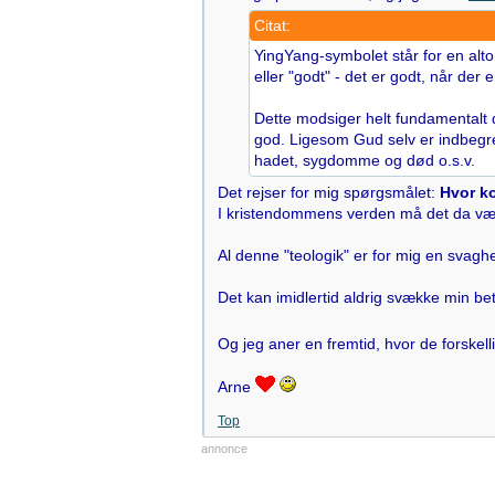
Citat:
YingYang-symbolet står for en alto
eller "godt" - det er godt, når der 
Dette modsiger helt fundamentalt d
god. Ligesom Gud selv er indbegr
hadet, sygdomme og død o.s.v.
Det rejser for mig spørgsmålet:
Hvor k
I kristendommens verden må det da væ
Al denne "teologik" er for mig en svagh
Det kan imidlertid aldrig svække min bet
Og jeg aner en fremtid, hvor de forskel
Arne
Top
annonce