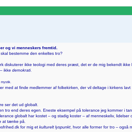
tier og vi menneskers fremtid.
e skal bestemme den enkeltes tro?
 diskuterer ikke teologi med deres præst, det er de mig bekendt ikke 
– ikke
demokrati
.
g mystik.
kniber med at finde medlemmer af folkekirken, der vil deltage i kirkens
e ser det ud globalt.
den tro end deres egen. Eneste eksempel på tolerance jeg kommer i t
lerance globalt har kostet – og stadig koster – af menneskeliv, lidelser o
e at tænke på.
sfrihed.dk for mig et
kulturelt lyspunkt
, hvor alle former for tro – også 