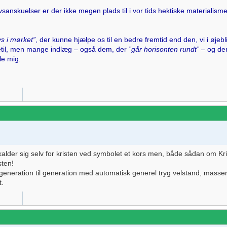
vsanskuelser er der ikke megen plads til i vor tids hektiske materialisme
ys i mørket”
, der kunne hjælpe os til en bedre fremtid end den, vi i øjeblik
getil, men mange indlæg – også dem, der
”går horisonten rundt”
– og der
le mig.
lder sig selv for kristen ved symbolet et kors men, både sådan om Kr
sten!
generation til generation med automatisk generel tryg velstand, masser 
t.