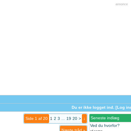
annonce
Du er ikke logget ind. [
Log in
Seneste indlæg
Side 1 af 20
1
2
3
...
19
20
>
↓
Ved du hvorfor?
Næste tråd
»