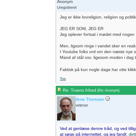
Anonym
Uregistreret
Jeg er ikke lovreligion, religion og pol
JEG ER SOM, JEG ER
Jeg oplever fortsat i mødet med nogen fo
Men, ligsom ringe i vandet sker en reak
I Youtube folks ord om den næste nye s
Mand af stål osv. ligesom moden i dag t
Faktisk på kun nogle dage har otte klik
Top
Re: Troens frihed
[
Re: Anonym
]
Arne Thomsen
veteran
Ved at genlæse denne tråd, og ved tilli
at søge på internettet, og jeg fandt:
det