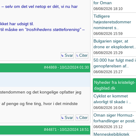
for Oman
 – selv om det vel netop er dét, vi nu har
08/08/2026
18:10
Tidligere
højesteretsdommer
ket har udsigt til.
nomineret s..
til måske en
”trosfrihedens støtteforening”
–
08/08/2026
15:59
Bulgarien siger, at
drone er eksploderet..
08/08/2026
15:29
Svar
Citer
50.000 har fulgt med i
genopførelsen af..
#44869
-
10/12/2024
01:30
08/08/2026
15:27
Nyheder fra kristeligt-
dagblad.dk
istendommen og det kongelige opfatter jeg
Cyklist er kommet
alvorligt til skade i ..
af penge og fine ting, hvor i det mindste
08/08/2026
16:04
Oman siger Hormuz-
Svar
Citer
forhandlinger er posit.
08/08/2026
15:12
#44871
-
10/12/2024
18:51
Menneskebibliotek