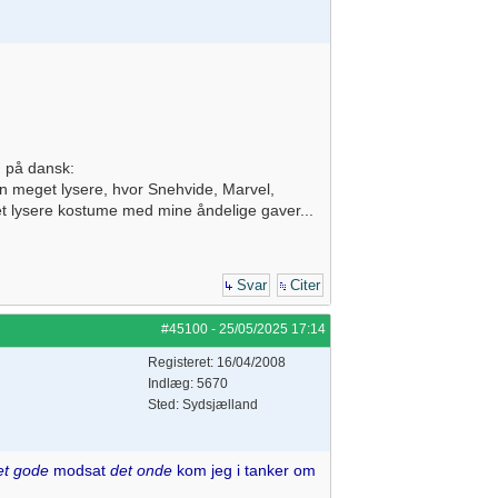
g på dansk:
n meget lysere, hvor Snehvide, Marvel,
 et lysere kostume med mine åndelige gaver...
Svar
Citer
#45100
-
25/05/2025
17:14
Registeret: 16/04/2008
Indlæg: 5670
Sted: Sydsjælland
et gode
modsat
det onde
kom jeg i tanker om