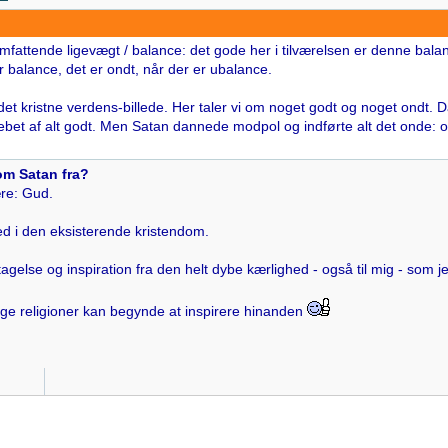
mfattende ligevægt / balance: det gode her i tilværelsen er denne balanc
er balance, det er ondt, når der er ubalance.
et kristne verdens-billede. Her taler vi om noget godt og noget ondt. 
ebet af alt godt. Men Satan dannede modpol og indførte alt det onde:
om Satan fra?
re: Gud.
ed i den eksisterende kristendom.
agelse og inspiration fra den helt dybe kærlighed - også til mig - som 
lige religioner kan begynde at inspirere hinanden