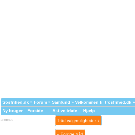
trosfrihed.dk
»
Forum
»
Samfund
»
Velkommen til trosfrihed.dk
»
Ny bruger
Forside
Aktive tråde
Hjælp
annonce
Tråd valgmuligheder ↓
«
Forrige tråd