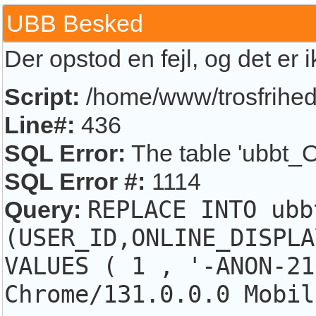
UBB Besked
Der opstod en fejl, og det er 
Script:
/home/www/trosfrihed.
Line#:
436
SQL Error:
The table 'ubbt_O
SQL Error #:
1114
Query:
REPLACE INTO ubb
(USER_ID,ONLINE_DISPLA
VALUES ( 1 , '-ANON-21
Chrome/131.0.0.0 Mobil