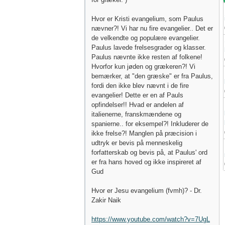
Hvor er Kristi evangelium, som Paulus
nævner?! Vi har nu fire evangelier.. Det er
de velkendte og populære evangelier.
Paulus lavede frelsesgrader og klasser.
Paulus nævnte ikke resten af ​​folkene!
Hvorfor kun jøden og grækeren?! Vi
bemærker, at "den græske" er fra Paulus,
fordi den ikke blev nævnt i de fire
evangelier! Dette er en af ​​Pauls
opfindelser!! Hvad er andelen af ​​
italienerne, franskmændene og
spanierne.. for eksempel?! Inkluderer de
ikke frelse?! Manglen på præcision i
udtryk er bevis på menneskelig
forfatterskab og bevis på, at Paulus' ord
er fra hans hoved og ikke inspireret af
Gud
Hvor er Jesu evangelium (fvmh)? - Dr.
Zakir Naik
https://www.youtube.com/watch?v=7UgL