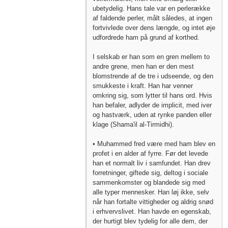
ubetydelig. Hans tale var en perlerække
af faldende perler, målt således, at ingen
fortvivlede over dens længde, og intet øje
udfordrede ham på grund af korthed.
I selskab er han som en gren mellem to
andre grene, men han er den mest
blomstrende af de tre i udseende, og den
smukkeste i kraft. Han har venner
omkring sig, som lytter til hans ord. Hvis
han befaler, adlyder de implicit, med iver
og hastværk, uden at rynke panden eller
klage (Shama'il al-Tirmidhi).
• Muhammed fred være med ham blev en
profet i en alder af fyrre. Før det levede
han et normalt liv i samfundet. Han drev
forretninger, giftede sig, deltog i sociale
sammenkomster og blandede sig med
alle typer mennesker. Han løj ikke, selv
når han fortalte vittigheder og aldrig snød
i erhvervslivet. Han havde en egenskab,
der hurtigt blev tydelig for alle dem, der