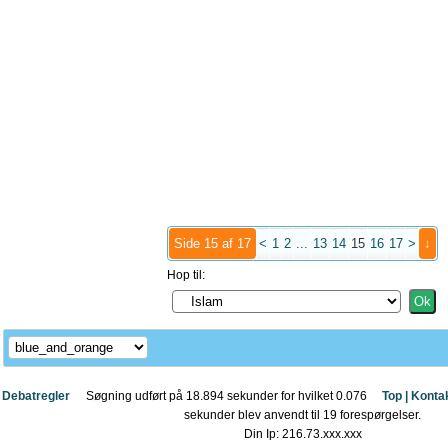
Side 15 af 17
<
1
2
...
13
14
15
16
17
>
↓
Hop til:
Debatregler
Søgning udført på 18.894 sekunder for hvilket 0.076
Top |
Konta
sekunder blev anvendt til 19 forespørgelser.
Din Ip: 216.73.xxx.xxx