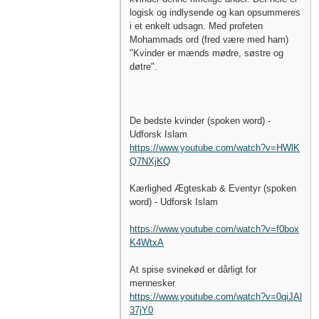
logisk og indlysende og kan opsummeres
i et enkelt udsagn. Med profeten
Mohammads ord (fred være med ham)
"Kvinder er mænds mødre, søstre og
døtre".
De bedste kvinder (spoken word) -
Udforsk Islam
https://www.youtube.com/watch?v=HWlK
Q7NXjKQ
Kærlighed Ægteskab & Eventyr (spoken
word) - Udforsk Islam
https://www.youtube.com/watch?v=f0box
K4WtxA
At spise svinekød er dårligt for
mennesker
https://www.youtube.com/watch?v=0qiJAl
37jY0