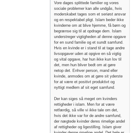
Vore dages splittede familier og vores
sociale problemer kan alle undgås, hvis
moderskabet tages som et seriøst ansvar
og en respektabel pligt. Islam beder ikke
kvinderne om at blive hjemme, få børn og
begrænse sig til at opdrage dem. Islam
understreger vigtigheden af ​​denne opgave
for en sund familie og et sundt samfund.
Hvis en kvinde er i stand til at tage andre
livsopgaver uden at opgive en så vigtig
og vital opgave, har hun ikke kun lov til
det, men hun bliver bedt om at gøre
netop det. Enhver person, mand eller
kvinde, anmodes om at gøre sit yderste
for at være et positivt produktivt og
nyttigt medlem af sit eget samfund.
Der kan siges så meget om kvinders
rettigheder i islam. Men for at være
retfærdig, så ville vi ikke tale om det,
hvis det ikke var for de andre samfund,
der nægtede kvinder deres rimelige andel
af rettigheder og ligestilling. Islam giver
kvinder denne rimelige andel. Det hele er