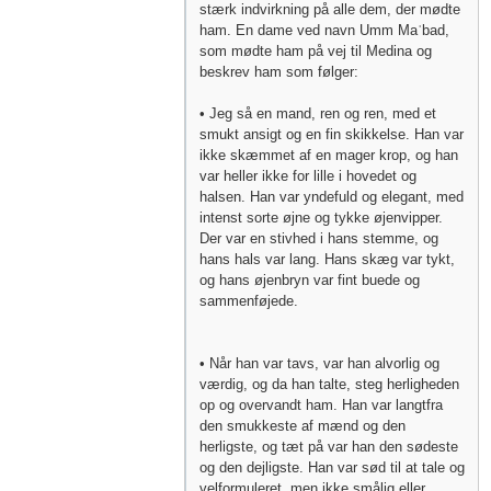
stærk indvirkning på alle dem, der mødte
ham. En dame ved navn Umm Maʿbad,
som mødte ham på vej til Medina og
beskrev ham som følger:
• Jeg så en mand, ren og ren, med et
smukt ansigt og en fin skikkelse. Han var
ikke skæmmet af en mager krop, og han
var heller ikke for lille i hovedet og
halsen. Han var yndefuld og elegant, med
intenst sorte øjne og tykke øjenvipper.
Der var en stivhed i hans stemme, og
hans hals var lang. Hans skæg var tykt,
og hans øjenbryn var fint buede og
sammenføjede.
• Når han var tavs, var han alvorlig og
værdig, og da han talte, steg herligheden
op og overvandt ham. Han var langtfra
den smukkeste af mænd og den
herligste, og tæt på var han den sødeste
og den dejligste. Han var sød til at tale og
velformuleret, men ikke smålig eller