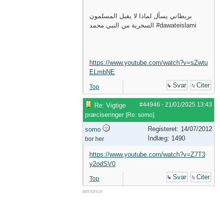
بريطاني يسأل لماذا لا يقبل المسلمون
السخرية من النبي محمد #dawateislami
https://www.youtube.com/watch?v=sZwtu
ELmbNE
Svar
Citer
Top
#44946
-
21/01/2025
13:43
Re: Vigtige
præciseringer
[
Re: somo
]
Registeret: 14/07/2012
somo
Indlæg: 1490
bor her
https://www.youtube.com/watch?v=Z7T3
y2odSV0
Svar
Citer
Top
annonce