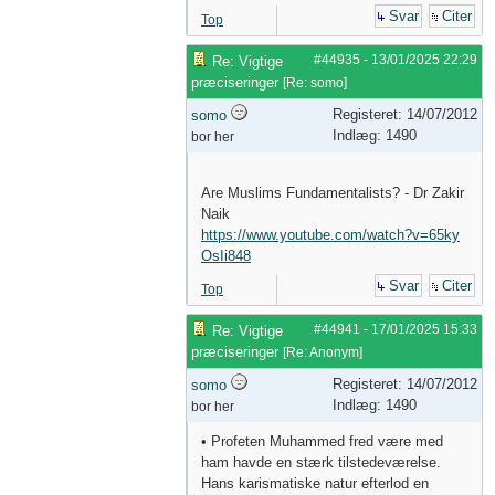
Svar
Citer
Top
#44935
-
13/01/2025
22:29
Re: Vigtige
præciseringer
[
Re: somo
]
Registeret: 14/07/2012
somo
Indlæg: 1490
bor her
Are Muslims Fundamentalists? - Dr Zakir
Naik
https://www.youtube.com/watch?v=65ky
OsIi848
Svar
Citer
Top
#44941
-
17/01/2025
15:33
Re: Vigtige
præciseringer
[
Re: Anonym
]
Registeret: 14/07/2012
somo
Indlæg: 1490
bor her
• Profeten Muhammed fred være med
ham havde en stærk tilstedeværelse.
Hans karismatiske natur efterlod en