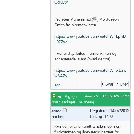
Ogluy84
Profeten Muhammad (ﷺ) VS Joseph
Smith fra Mormonkirken
https://www.youtube.com/watch?v=bpwlJ
L07Zxo
Hvorfor Jay forlod mormonkirken og
accepterede islam (hvad de tror)
https://www.youtube.com/watch?v=XDzw
i-WAZvI
Svar
Citer
Top
#44925
-
11/01/2025
12:53
Re: Vigtige
præciseringer
[
Re: somo
]
Registeret: 14/07/2012
somo
Indlæg: 1490
bor her
Kvinden er anerkendt af islam som en
fuldkommen og ligeværdig partner for