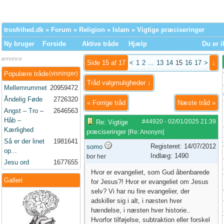
trosfrihed.dk
»
Forum
»
Religion
»
Islam
» Vigtige præciseringer
Ny bruger
Forside
Aktive tråde
Hjælp
Du er i
annonce
Side 15 af 17
<
1
2
...
13
14
15
16
17
>
↓
Populære tråde
(visninger)
Tråd valgmuligheder ↓
Mellemrummet
20959472
Åndelig Føde
2726320
«
Forrige tråd
Næste tråd
»
Angst – Tro –
2646563
Håb –
#44920
-
02/01/2025
21:39
Re: Vigtige
Kærlighed
præciseringer
[
Re: Anonym
]
Så er der linet
1981641
Registeret: 14/07/2012
somo
op...
Indlæg: 1490
bor her
Jesu ord
1677655
Hvor er evangeliet, som Gud åbenbarede
Galleri
for Jesus?! Hvor er evangeliet om Jesus
selv? Vi har nu fire evangelier, der
adskiller sig i alt, i næsten hver
hændelse, i næsten hver historie..
Hvorfor tilføjelse, subtraktion eller forskel