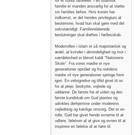
for et sundt familieliv. I en islamisk
familie er manden ansvarlig for at støtte
sin families behov. Hvis konen har
indkomst, er det hendes privilegium at
bestemme, hvad hun skal gøre med det
selvstændigt. Familierelaterede
beslutninger skal drøftes i fællesskab.
Moderrollen i islam er så majestætisk og
ædel, at kvinder i almindelighed og mor i
særdeleshed er blevet kaldt "Nationens
Skole". Fra vores mødre er nye
generationer opstået og fra nutidens
mødre vil nye generationer springe frem
igen. En velsignelse og tillid givet til os
for at pleje, beskytte, vejlede og
uddanne. De første frø af viden og den
første kundskab om Gud plantes og
udvikles derhjemme under moderens
vejledning og kærlige omsorg. Det er en
rolle, Gud har givet hende evnerne til at
udføre, følelsen af ​​at give og evnen til at
inspirere en følelse af at høre til.