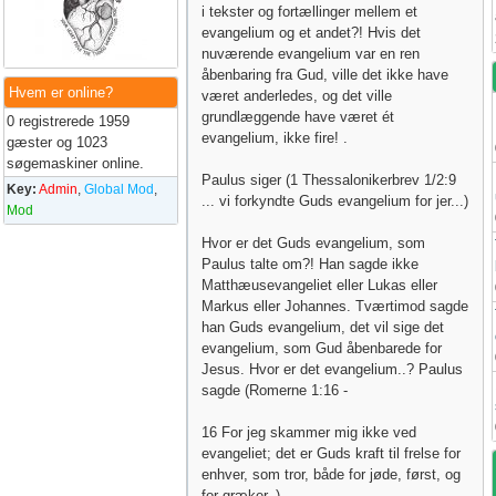
i tekster og fortællinger mellem et
evangelium og et andet?! Hvis det
nuværende evangelium var en ren
åbenbaring fra Gud, ville det ikke have
Hvem er online?
været anderledes, og det ville
grundlæggende have været ét
0 registrerede 1959
evangelium, ikke fire! .
gæster og 1023
søgemaskiner online.
Paulus siger (1 Thessalonikerbrev 1/2:9
Key:
Admin
,
Global Mod
,
... vi forkyndte Guds evangelium for jer...)
Mod
Hvor er det Guds evangelium, som
Paulus talte om?! Han sagde ikke
Matthæusevangeliet eller Lukas eller
Markus eller Johannes. Tværtimod sagde
han Guds evangelium, det vil sige det
evangelium, som Gud åbenbarede for
Jesus. Hvor er det evangelium..? Paulus
sagde (Romerne 1:16 -
16 For jeg skammer mig ikke ved
evangeliet; det er Guds kraft til frelse for
enhver, som tror, både for jøde, først, og
for græker. )