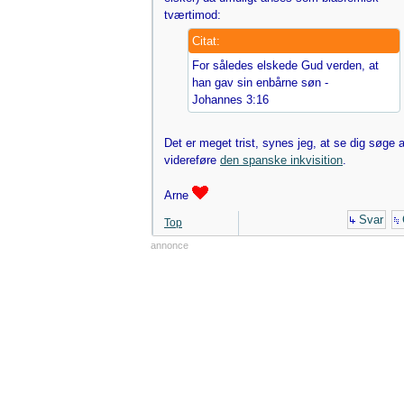
tværtimod:
Citat:
For således elskede Gud verden, at
han gav sin enbårne søn -
Johannes 3:16
Det er meget trist, synes jeg, at se dig søge a
videreføre
den spanske inkvisition
.
Arne
Svar
Top
annonce