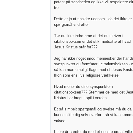
patent på sandheden og ikke vil respektere di
tro.
Dette er jo at snakke udenom - da det ikke er
spørgsmål vi drøfter.
Tør du ikke indrømme at det du skriver i
citationsboksen er det stik modsatte af hvad
Jesus Kristus står for???
Jeg har ikke noget imod mennesker der har d
synspunkter du fremfører i citationsboksen -
så kan man umuligt flage med et Jesus Krist
Ikon som ens livs religiøse vækkelse.
Hvad mener du dine synspunkter i
citationsboksen??? Stemmer de med det Jes
Kristus har bragt i spil i verden.
Et så simpelt spørgsmål og øvelse må du da
kunne stille dig selv overfor - så vi kan komm
videre.
I flere år nægter du med et eneste ord at ville