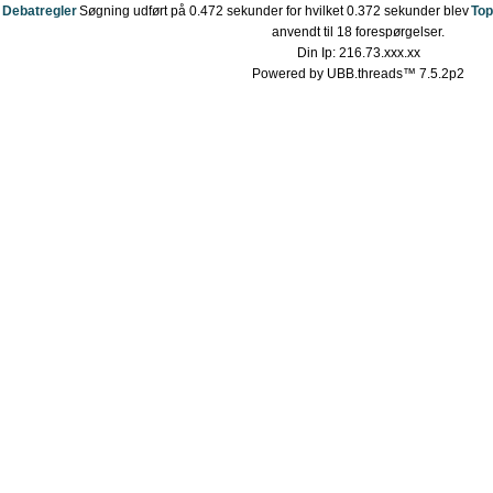
Debatregler
Søgning udført på 0.472 sekunder for hvilket 0.372 sekunder blev
Top
anvendt til 18 forespørgelser.
Din Ip: 216.73.xxx.xx
Powered by UBB.threads™ 7.5.2p2