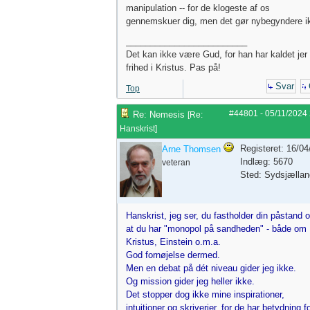
manipulation -- for de klogeste af os
gennemskuer dig, men det gør nybegyndere i
_________________________
Det kan ikke være Gud, for han har kaldet jer t
frihed i Kristus. Pas på!
Svar
Top
#44801
-
05/11/2024
Re: Nemesis
[
Re:
Hanskrist
]
Registeret: 16/0
Arne Thomsen
Indlæg: 5670
veteran
Sted: Sydsjællan
Hanskrist, jeg ser, du fastholder din påstand 
at du har "monopol på sandheden" - både om
Kristus, Einstein o.m.a.
God fornøjelse dermed.
Men en debat på dét niveau gider jeg ikke.
Og mission gider jeg heller ikke.
Det stopper dog ikke mine inspirationer,
intuitioner og skriverier, for de har betydning fo