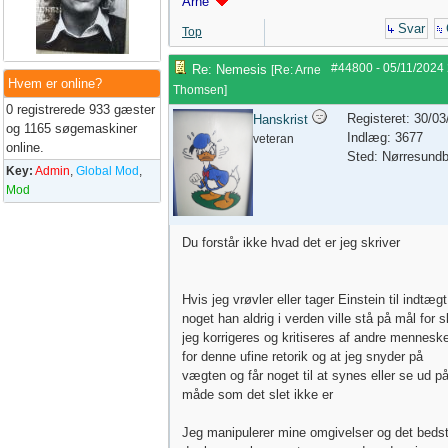
Arne
Svar
Top
#44800
-
05/11/2024
Re: Nemesis
[
Re: Arne
Hvem er online?
Thomsen
]
0 registrerede 933 gæster
Registeret: 30/0
Hanskrist
og 1165 søgemaskiner
Indlæg: 3677
veteran
online.
Sted: Nørresund
Key:
Admin
,
Global Mod
,
Mod
Du forstår ikke hvad det er jeg skriver
Hvis jeg vrøvler eller tager Einstein til indtægt
noget han aldrig i verden ville stå på mål for s
jeg korrigeres og kritiseres af andre mennesk
for denne ufine retorik og at jeg snyder på
vægten og får noget til at synes eller se ud p
måde som det slet ikke er
Jeg manipulerer mine omgivelser og det beds