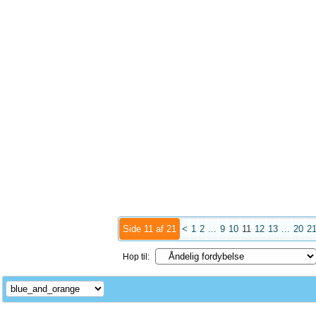
Side 11 af 21
<
1
2
...
9
10
11
12
13
...
20
2
Hop til: