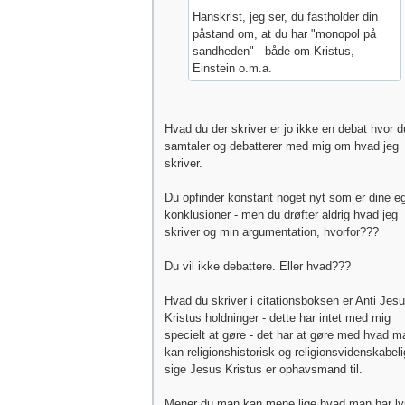
Hanskrist, jeg ser, du fastholder din
påstand om, at du har "monopol på
sandheden" - både om Kristus,
Einstein o.m.a.
Hvad du der skriver er jo ikke en debat hvor d
samtaler og debatterer med mig om hvad jeg
skriver.
Du opfinder konstant noget nyt som er dine e
konklusioner - men du drøfter aldrig hvad jeg
skriver og min argumentation, hvorfor???
Du vil ikke debattere. Eller hvad???
Hvad du skriver i citationsboksen er Anti Jes
Kristus holdninger - dette har intet med mig
specielt at gøre - det har at gøre med hvad m
kan religionshistorisk og religionsvidenskabeli
sige Jesus Kristus er ophavsmand til.
Mener du man kan mene lige hvad man har ly