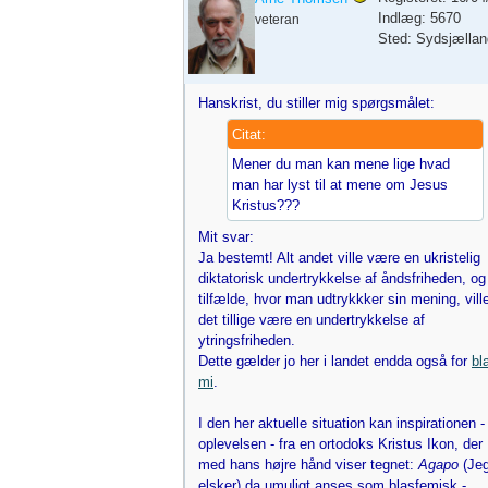
Indlæg: 5670
veteran
Sted: Sydsjællan
Hanskrist, du stiller mig spørgsmålet:
Citat:
Mener du man kan mene lige hvad
man har lyst til at mene om Jesus
Kristus???
Mit svar:
Ja bestemt! Alt andet ville være en ukristelig
diktatorisk undertrykkelse af åndsfriheden, og 
tilfælde, hvor man udtrykkker sin mening, vill
det tillige være en undertrykkelse af
ytringsfriheden.
Dette gælder jo her i landet endda også for
bl
mi
.
I den her aktuelle situation kan inspirationen -
oplevelsen - fra en ortodoks Kristus Ikon, der
med hans højre hånd viser tegnet:
Agapo
(Je
elsker) da umuligt anses som blasfemisk -