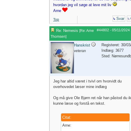
hvordan jeg vil søge at leve mit liv
Arne
Svar
Top
#44802
-
05/11/2024
Re: Nemesis
[
Re: Arne
Thomsen
]
Registeret: 30/0
Hanskrist
Indlæg: 3677
veteran
Sted: Nørresund
Jeg har altid været i tvivl om hvorvidt du
overhovedet læser mine indlæg
Og må give Ole Bjørn ret når han påstod du i
kunne læse og forstå en tekst.
Citat:
Arne: