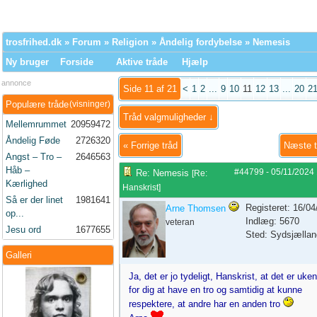
trosfrihed.dk
»
Forum
»
Religion
»
Åndelig fordybelse
» Nemesis
Ny bruger
Forside
Aktive tråde
Hjælp
annonce
Side 11 af 21
<
1
2
...
9
10
11
12
13
...
20
2
Populære tråde
(visninger)
Tråd valgmuligheder ↓
Mellemrummet
20959472
Åndelig Føde
2726320
«
Forrige tråd
Næste 
Angst – Tro –
2646563
Håb –
#44799
-
05/11/2024
Re: Nemesis
[
Re:
Kærlighed
Hanskrist
]
Så er der linet
1981641
Registeret: 16/0
Arne Thomsen
op...
Indlæg: 5670
veteran
Jesu ord
1677655
Sted: Sydsjællan
Galleri
Ja, det er jo tydeligt, Hanskrist, at det er uke
for dig at have en tro og samtidig at kunne
respektere, at andre har en anden tro