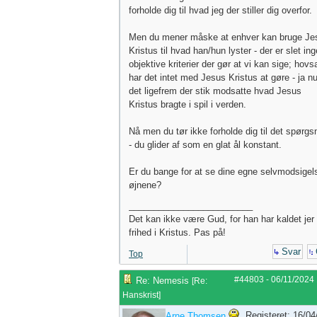
forholde dig til hvad jeg der stiller dig overfor.
Men du mener måske at enhver kan bruge Je
Kristus til hvad han/hun lyster - der er slet in
objektive kriterier der gør at vi kan sige; hovs
har det intet med Jesus Kristus at gøre - ja nu
det ligefrem der stik modsatte hvad Jesus
Kristus bragte i spil i verden.
Nå men du tør ikke forholde dig til det spørgs
- du glider af som en glat ål konstant.
Er du bange for at se dine egne selvmodsigels
øjnene?
_________________________
Det kan ikke være Gud, for han har kaldet jer t
frihed i Kristus. Pas på!
Svar
Top
#44803
-
06/11/2024
Re: Nemesis
[
Re:
Hanskrist
]
Registeret: 16/0
Arne Thomsen