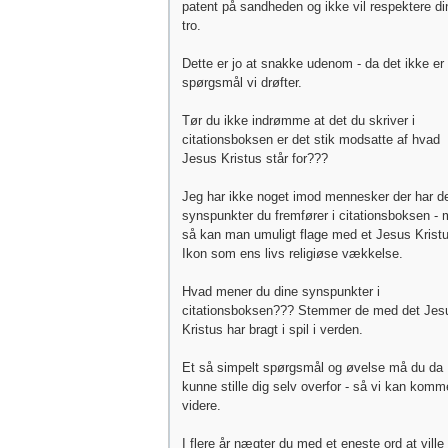
patent på sandheden og ikke vil respektere di
tro.
Dette er jo at snakke udenom - da det ikke er
spørgsmål vi drøfter.
Tør du ikke indrømme at det du skriver i
citationsboksen er det stik modsatte af hvad
Jesus Kristus står for???
Jeg har ikke noget imod mennesker der har d
synspunkter du fremfører i citationsboksen -
så kan man umuligt flage med et Jesus Krist
Ikon som ens livs religiøse vækkelse.
Hvad mener du dine synspunkter i
citationsboksen??? Stemmer de med det Jes
Kristus har bragt i spil i verden.
Et så simpelt spørgsmål og øvelse må du da
kunne stille dig selv overfor - så vi kan komm
videre.
I flere år nægter du med et eneste ord at ville