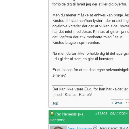
forholde dig til hvad jeg der stiller dig overfor.
Men du mener måske at enhver kan bruge Je
Kristus til hvad han/hun lyster - der er slet in
objektive kriterier der gør at vi kan sige; hovs
har det intet med Jesus Kristus at gøre - ja nu
det ligefrem der stik modsatte hvad Jesus
Kristus bragte i spil i verden.
Nå men du tør ikke forholde dig til det spørgs
- du glider af som en glat ål konstant.
Er du bange for at se dine egne selvmodsigels
øjnene?
_________________________
Det kan ikke være Gud, for han har kaldet jer t
frihed i Kristus. Pas på!
Svar
Top
#44803
-
06/11/2024
Re: Nemesis
[
Re:
Hanskrist
]
Registeret: 16/0
Arne Thomsen