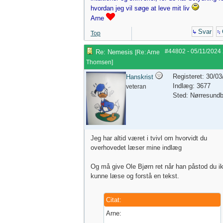
hvordan jeg vil søge at leve mit liv
Arne
Svar
Top
#44802
-
05/11/2024
Re: Nemesis
[
Re: Arne
Thomsen
]
Registeret: 30/0
Hanskrist
Indlæg: 3677
veteran
Sted: Nørresund
Jeg har altid været i tvivl om hvorvidt du
overhovedet læser mine indlæg
Og må give Ole Bjørn ret når han påstod du i
kunne læse og forstå en tekst.
Citat:
Arne: