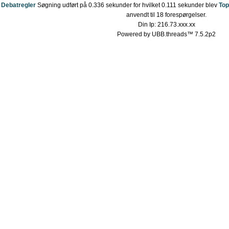
Debatregler
Søgning udført på 0.336 sekunder for hvilket 0.111 sekunder blev
Top
anvendt til 18 forespørgelser.
Din Ip: 216.73.xxx.xx
Powered by UBB.threads™ 7.5.2p2