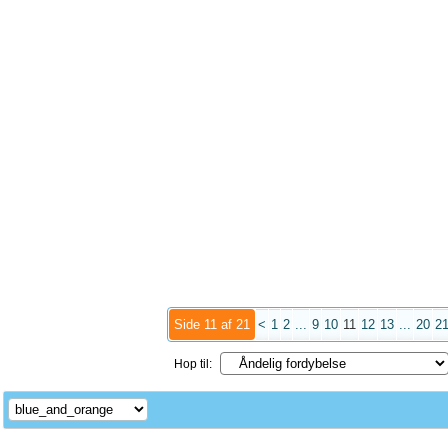
Side 11 af 21
<
1
2
...
9
10
11
12
13
...
20
2
Hop til: