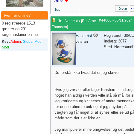
Arne
Svar
Top
Hvem er online?
#44800
-
05/11/2024
Re: Nemesis
[
Re: Arne
0 registrerede 1513
Thomsen
]
gæster og 291
søgemaskiner online.
Registeret: 30/0
Hanskrist
Indlæg: 3677
Key:
Admin
,
Global Mod
,
veteran
Sted: Nørresund
Mod
Du forstår ikke hvad det er jeg skriver
Hvis jeg vrøvler eller tager Einstein til indtægt
noget han aldrig i verden ville stå på mål for s
jeg korrigeres og kritiseres af andre mennesk
for denne ufine retorik og at jeg snyder på
vægten og får noget til at synes eller se ud p
måde som det slet ikke er
Jeg manipulerer mine omgivelser og det beds