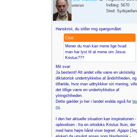
Indlæg: 5670
veteran
Sted: Sydsjællan
Hanskrist, du stiller mig spørgsmålet:
Citat:
Mener du man kan mene lige hvad
man har lyst til at mene om Jesus
Kristus???
Mit svar:
Ja bestemt! Alt andet ville være en ukristelig
diktatorisk undertrykkelse af åndsfriheden, og 
tilfælde, hvor man udtrykkker sin mening, vill
det tillige være en undertrykkelse af
ytringsfriheden.
Dette gælder jo her i landet endda også for
bl
mi
.
I den her aktuelle situation kan inspirationen -
oplevelsen - fra en ortodoks Kristus Ikon, der
med hans højre hånd viser tegnet:
Agapo
(Je
elsker) da umuligt anses som blasfemisk -