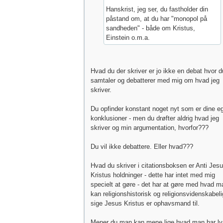
Hanskrist, jeg ser, du fastholder din
påstand om, at du har "monopol på
sandheden" - både om Kristus,
Einstein o.m.a.
Hvad du der skriver er jo ikke en debat hvor d
samtaler og debatterer med mig om hvad jeg
skriver.
Du opfinder konstant noget nyt som er dine e
konklusioner - men du drøfter aldrig hvad jeg
skriver og min argumentation, hvorfor???
Du vil ikke debattere. Eller hvad???
Hvad du skriver i citationsboksen er Anti Jes
Kristus holdninger - dette har intet med mig
specielt at gøre - det har at gøre med hvad m
kan religionshistorisk og religionsvidenskabeli
sige Jesus Kristus er ophavsmand til.
Mener du man kan mene lige hvad man har ly