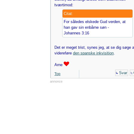
tværtimod:
Citat:
For således elskede Gud verden, at
han gav sin enbårne søn -
Johannes 3:16
Det er meget trist, synes jeg, at se dig søge a
videreføre
den spanske inkvisition
.
Arne
Svar
Top
annonce