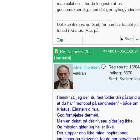
manipulation -- for de klogeste af os
gennemskuer dig, men det gør nybegyndere i
_________________________
Det kan ikke være Gud, for han har kaldet jer t
frihed i Kristus. Pas på!
Svar
Top
#44801
-
05/11/2024
Re: Nemesis
[
Re:
Hanskrist
]
Registeret: 16/0
Arne Thomsen
Indlæg: 5670
veteran
Sted: Sydsjællan
Hanskrist, jeg ser, du fastholder din påstand 
at du har "monopol på sandheden" - både om
Kristus, Einstein o.m.a.
God fornøjelse dermed.
Men en debat på dét niveau gider jeg ikke.
Og mission gider jeg heller ikke.
Det stopper dog ikke mine inspirationer,
intuitioner og skriverier, for de har betydning fo