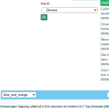
dagb
Hop til:
Cykli
alvorl
08/08
Oman
forhan
08/08
Menne
trækk
08/08
Ulla h
børn 
08/08
Som l
hun s
08/08
Debatregler
Søgning udført på 0.028 sekunder for hvilket 0.017
Top |
Kontakt
|
Ma