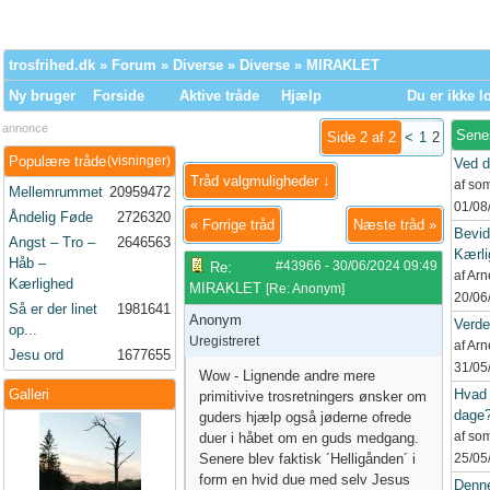
trosfrihed.dk
»
Forum
»
Diverse
»
Diverse
» MIRAKLET
Ny bruger
Forside
Aktive tråde
Hjælp
Du er ikke l
annonce
Sene
Side 2 af 2
<
1
2
Populære tråde
(visninger)
Ved d
Tråd valgmuligheder ↓
af so
Mellemrummet
20959472
01/08
Åndelig Føde
2726320
«
Forrige tråd
Næste tråd
»
Bevid
Angst – Tro –
2646563
Kærli
Håb –
#43966
-
30/06/2024
09:49
Re:
af Ar
Kærlighed
MIRAKLET
[
Re: Anonym
]
20/06
Så er der linet
1981641
Anonym
Verd
op...
Uregistreret
af Ar
Jesu ord
1677655
31/05
Wow - Lignende andre mere
Galleri
Hvad 
primitivive trosretningers ønsker om
dage
guders hjælp også jøderne ofrede
af so
duer i håbet om en guds medgang.
Senere blev faktisk ´Helligånden´ i
25/05
form en hvid due med selv Jesus
Denne