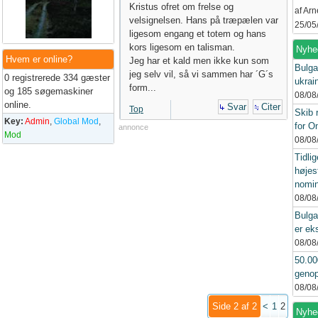
Kristus ofret om frelse og
af Ar
velsignelsen. Hans på træpælen var
25/05
ligesom engang et totem og hans
kors ligesom en talisman.
Nyhe
Hvem er online?
Jeg har et kald men ikke kun som
Bulga
jeg selv vil, så vi sammen har ´G´s
0 registrerede 334 gæster
ukrai
form...
og 185 søgemaskiner
08/08
online.
Svar
Citer
Top
Skib 
Key:
Admin
,
Global Mod
,
for 
annonce
Mod
08/08
Tidlig
højes
nomin
08/08
Bulga
er ek
08/08
50.00
genop
08/08
Side 2 af 2
<
1
2
Nyhed