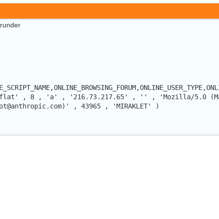
erunder
E_SCRIPT_NAME,ONLINE_BROWSING_FORUM,ONLINE_USER_TYPE,ONL
flat' , 8 , 'a' , '216.73.217.65' , '' , 'Mozilla/5.0 (M
ot@anthropic.com)' , 43965 , 'MIRAKLET' )