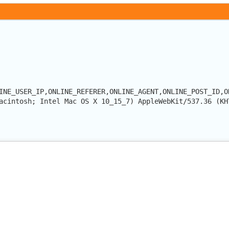
INE_USER_IP,ONLINE_REFERER,ONLINE_AGENT,ONLINE_POST_ID,O
acintosh; Intel Mac OS X 10_15_7) AppleWebKit/537.36 (KH