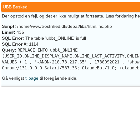
UBB Besked
Der opstod en fejl, og det er ikke muligt at fortsætte. Læs forklaring h
Script:
/home/www/trosfrihed.dk/debat/libs/html.inc.php
Line#:
436
SQL Error:
The table 'ubbt_ONLINE' is full
SQL Error #:
1114
Query:
REPLACE INTO ubbt_ONLINE
(USER_ID,ONLINE_DISPLAY_NAME,ONLINE_LAST_ACTIVITY,ONLIN
VALUES ( 1 , '-ANON-216.73.217.65' , 1786092021 , 'show
Chrome/131.0.0.0 Safari/537.36; ClaudeBot/1.0; +claudeb
Gå venligst
tilbage
til foregående side.