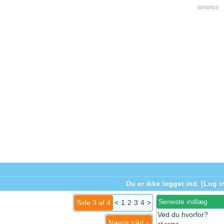
annonce
Du er ikke logget ind. [
Log i
Seneste indlæg
Side 3 af 4
<
1
2
3
4
>
Ved du hvorfor?
Næste tråd
»