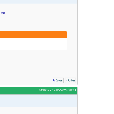
tro.
Svar
Citer
#43609
-
12/05/2024
20:41