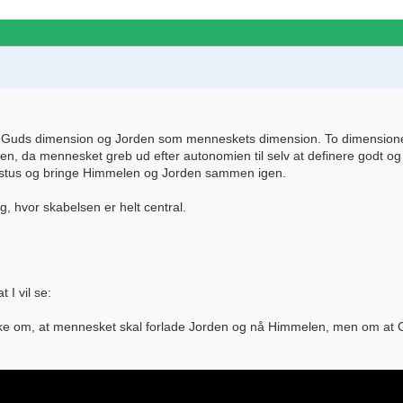
 Guds dimension og Jorden som menneskets dimension. To dimensioner s
den, da mennesket greb ud efter autonomien til selv at definere godt 
istus og bringe Himmelen og Jorden sammen igen.
g, hvor skabelsen er helt central.
 I vil se:
 ikke om, at mennesket skal forlade Jorden og nå Himmelen, men om at