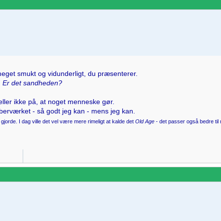
meget smukt og vidunderligt, du præsenterer.
:
Er det sandheden?
heller ikke på, at noget menneske gør.
aberværket - så godt jeg kan - mens jeg kan.
gjorde. I dag ville det vel være mere rimeligt at kalde det
Old Age
- det passer også bedre til