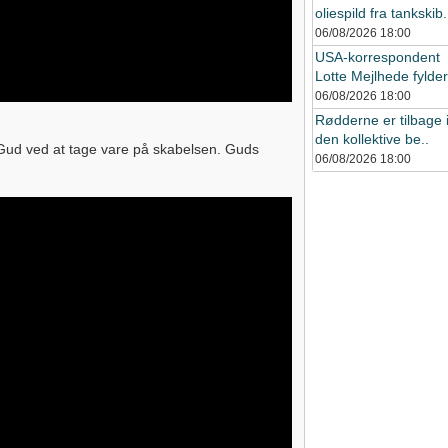
oliespild fra tankskib.
06/08/2026
18:00
USA-korrespondent
Lotte Mejlhede fylder 
06/08/2026
18:00
Rødderne er tilbage 
den kollektive be..
 Gud ved at tage vare på skabelsen. Guds
06/08/2026
18:00