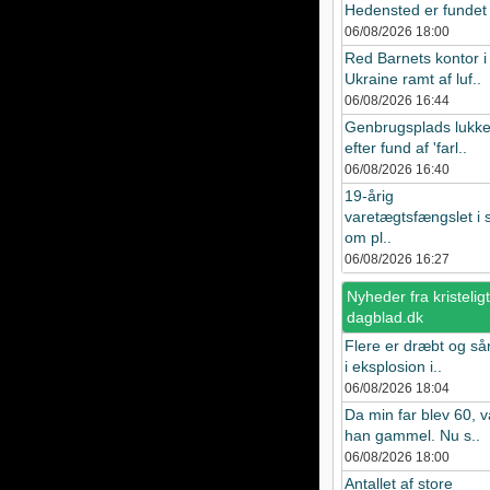
Hedensted er fundet i
06/08/2026
18:00
Red Barnets kontor i
Ukraine ramt af luf..
06/08/2026
16:44
Genbrugsplads lukke
efter fund af 'farl..
06/08/2026
16:40
19-årig
varetægtsfængslet i 
om pl..
06/08/2026
16:27
Nyheder fra kristeligt
dagblad.dk
Flere er dræbt og så
i eksplosion i..
06/08/2026
18:04
Da min far blev 60, v
han gammel. Nu s..
06/08/2026
18:00
Antallet af store