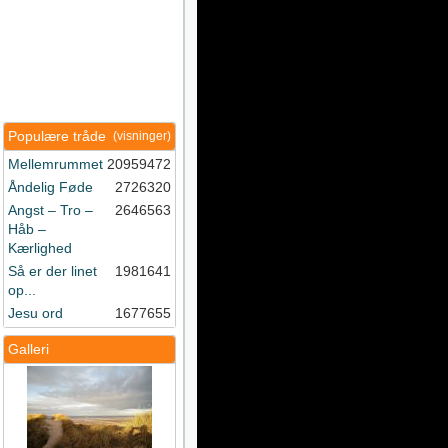
Populære tråde
(visninger)
Mellemrummet
20959472
Åndelig Føde
2726320
Angst – Tro –
2646563
Håb –
Kærlighed
Så er der linet
1981641
op...
Jesu ord
1677655
Galleri