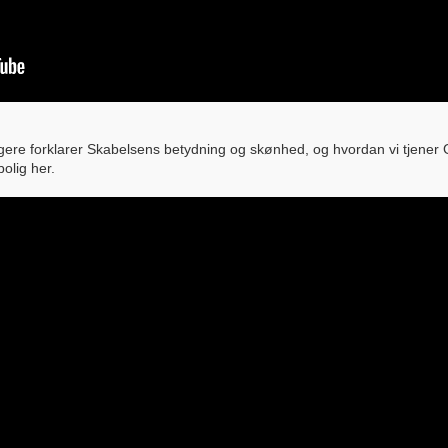
gere forklarer Skabelsens betydning og skønhed, og hvordan vi tjener
olig her.