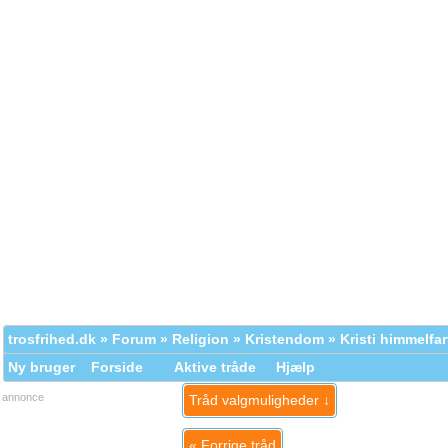
trosfrihed.dk
»
Forum
»
Religion
»
Kristendom
» Kristi himmelfar
Ny bruger
Forside
Aktive tråde
Hjælp
annonce
Tråd valgmuligheder ↓
«
Forrige tråd