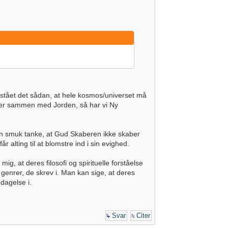
rstået det sådan, at hele kosmos/universet må
lter sammen med Jorden, så har vi Ny
en smuk tanke, at Gud Skaberen ikke skaber
r alting til at blomstre ind i sin evighed.
g, at deres filosofi og spirituelle forståelse
 genrer, de skrev i. Man kan sige, at deres
pdagelse i.
Svar
Citer