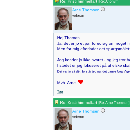
Re: Kristi himmelfart
[
Re: Anonym
]
Arne Thomsen
veteran
Hej Thomas.
Ja, det er jo et par foredrag om noget 
Men for mig efterlader det spørgsmålet
Jeg kender jo ikke svaret - og jeg tror 
I stedet er jeg fokuseret på at elske sk
Det var jo så dét, forstår jeg nu, det gamle
New Age
Mvh. Arne.
Top
Re: Kristi himmelfart
[
Re: Arne Thomsen
]
Arne Thomsen
veteran