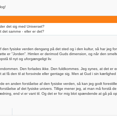
log!
der det sig med Universet?
lt det samme - eller er det?
 den fysiske verden dengang på det sted og i den kultur, så har jeg fo
Dette er "Jorden". Himlen er derimod Guds dimension, og når den sme
pstå til nyt og uforgængeligt liv.
stendommen. Den forlades ikke. Den fuldkommes. Jeg synes, at det er 
at få den til at forsvinde eller gentage sig. Men at Gud i sin kærlighed få
 en anden forståelse af den fysiske verden, så kan jeg godt forestille mi
rståelse af det fysiske univers. Tillige mener jeg, at man må forstå de
klædning, end vi er vant til. Og det er for mig blot spændende at gå på o