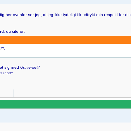
her ovenfor ser jeg, at jeg ikke tydeligt fik udtrykt min respekt for din 
d, du citerer:
ge,
det sig med
Universet
?
er er det?