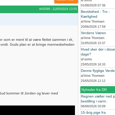
af somo
01/08/2026
07:36
#43599
-
11/05/2024
13:55
Bevidsthed - Tro -
Kærlighed
af Arne Thomsen
20/06/2026
17:59
Verdens Væren
af Arne Thomsen
om er ment til at være flettet sammen i ét,
31/05/2026
15:37
og ondt. Guds plan er at bringe menneskeheden
Hvad sker der i disse
dage?
af somo
25/05/2026
16:33
Denne flygtige Verd
af Arne Thomsen
25/05/2026
12:12
Nyheder fra DR
 Gud kommer til Jorden og lever med
Regnen vælter ned 
bestilling i varm..
06/08/2026
20:09
15-årig pige fra