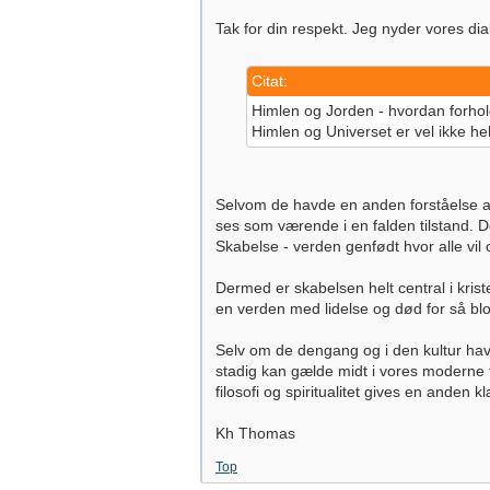
Tak for din respekt. Jeg nyder vores dia
Citat:
Himlen og Jorden - hvordan forhol
Himlen og Universet er vel ikke he
Selvom de havde en anden forståelse af
ses som værende i en falden tilstand. 
Skabelse - verden genfødt hvor alle vil o
Dermed er skabelsen helt central i kri
en verden med lidelse og død for så blot 
Selv om de dengang og i den kultur havde
stadig kan gælde midt i vores moderne fo
filosofi og spiritualitet gives en anden 
Kh Thomas
Top