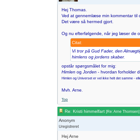
Hej Thomas.
Ved at gennemlæse min kommentar til dig 
Det være så hermed gjort.
Og nu efterfølgende, når jeg læser de or
Citat:
Vi tror på Gud Fader, den Almægti
himlens og jordens skaber.
opstår spørgsmålet for mig:
Himlen
og
Jorden
- hvordan forholder 
Himlen og Universet er vel ikke helt det samme - ell
Mvh. Arne.
Top
Re: Kristi himmelfart
[
Re: Arne Thomsen
]
Anonym
Uregistreret
Hej Arne