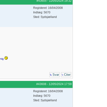
#43605
-
11/05/2024
19:32
Registeret: 16/04/2008
Indlæg: 5670
Sted: Sydsjælland
 mig
Svar
Citer
#43608
-
12/05/2024
17:59
Registeret: 16/04/2008
Indlæg: 5670
Sted: Sydsjælland