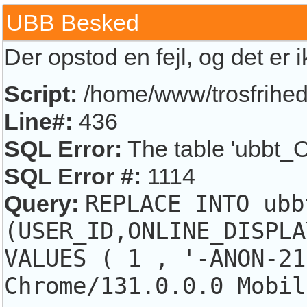
UBB Besked
Der opstod en fejl, og det er 
Script:
/home/www/trosfrihed.
Line#:
436
SQL Error:
The table 'ubbt_O
SQL Error #:
1114
Query:
REPLACE INTO ubb
(USER_ID,ONLINE_DISPLA
VALUES ( 1 , '-ANON-21
Chrome/131.0.0.0 Mobil