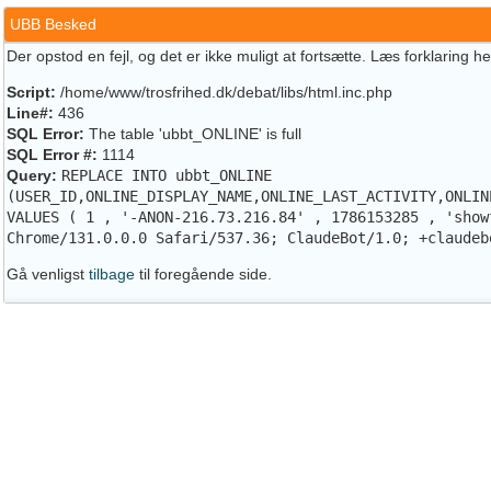
UBB Besked
Der opstod en fejl, og det er ikke muligt at fortsætte. Læs forklaring h
Script:
/home/www/trosfrihed.dk/debat/libs/html.inc.php
Line#:
436
SQL Error:
The table 'ubbt_ONLINE' is full
SQL Error #:
1114
Query:
REPLACE INTO ubbt_ONLINE
(USER_ID,ONLINE_DISPLAY_NAME,ONLINE_LAST_ACTIVITY,ONLIN
VALUES ( 1 , '-ANON-216.73.216.84' , 1786153285 , 'show
Chrome/131.0.0.0 Safari/537.36; ClaudeBot/1.0; +claudeb
Gå venligst
tilbage
til foregående side.