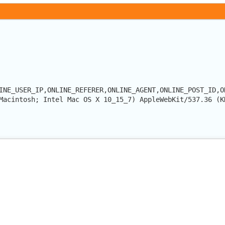
INE_USER_IP,ONLINE_REFERER,ONLINE_AGENT,ONLINE_POST_ID,O
Macintosh; Intel Mac OS X 10_15_7) AppleWebKit/537.36 (K