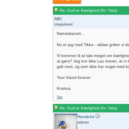
Re: Gud er Kærlighed
[
Re: Tikka
]
ABC
Uregistreret
Namaskaram...
Nu er jeg med Tikka - sådan griber vi de
Vi kommer til at tale meget om kærlig
at gøre? Jeg tror ikke Lau mener, at vi 
galt med, og som ikke har noget med kæ
Your friend forever
Krishna
Top
Re: Gud er Kærlighed
[
Re: Tikka
]
Hanskrist
veteran