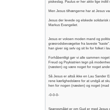
piskeslag. Paulus er her aktiv lige ind
Men Jesus tilhængerne har at Jesus va
Jesus der levede og elskede solidarisk 
Markus Evangeliet.
Jesus er voksen moden mand og politisk
græsrodsbevægelse fra laveste "kaste". 
han giver sig selv og sit liv for folket 
Forhåbentligt gør vi alle sammen noget l
Freud og Psykiatrien tegn på modenhed o
(næsten) og være noget for noget andet 
Så Jesus er altså ikke en Lau Sander E
rene kærlighedslære for at undgå at skull
hen for nogen (næsten) og noget (mad 
-0-0-0-
Spørgsmålet er om Gud er med Jesus og