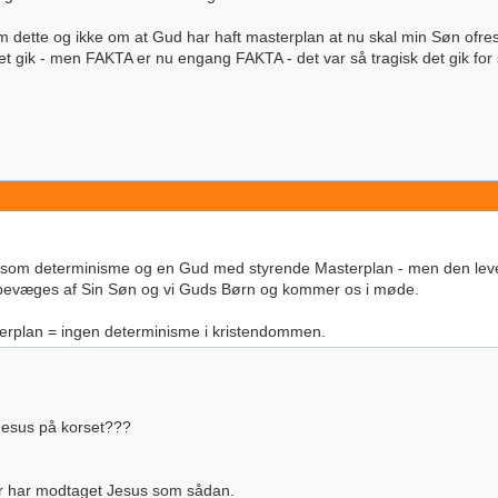
dette og ikke om at Gud har haft masterplan at nu skal min Søn ofres
det gik - men FAKTA er nu engang FAKTA - det var så tragisk det gik fo
e som determinisme og en Gud med styrende Masterplan - men den leve
evæges af Sin Søn og vi Guds Børn og kommer os i møde.
terplan = ingen determinisme i kristendommen.
esus på korset???
er har modtaget Jesus som sådan.