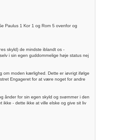
r. Se Paulus 1 Kor 1 og Rom 5 ovenfor og
es skyld) de mindste iblandt os -
 selv i sin egen guddommelige høje status nej
æg om moden kærlighed. Dette er iøvrigt ifølge
jstret Engageret for at være noget for andre
og ånder for sin egen skyld og svømmer i den
ke - dette ikke at ville elske og give sit liv