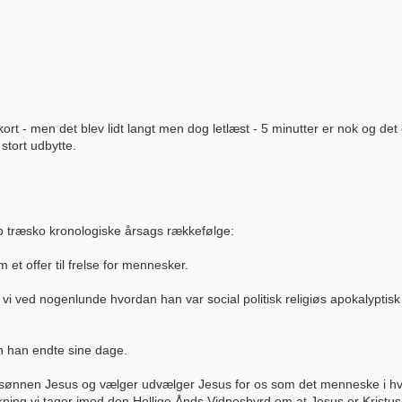
ort - men det blev lidt langt men dog letlæst - 5 minutter er nok og de
stort udbytte.
ap træsko kronologiske årsags rækkefølge:
t offer til frelse for mennesker.
vi ved nogenlunde hvordan han var social politisk religiøs apokalyptisk
n han endte sine dage.
nen Jesus og vælger udvælger Jesus for os som det menneske i hvem v
ing vi tager imod den Hellige Ånds Vidnesbyrd om at Jesus er Kristus