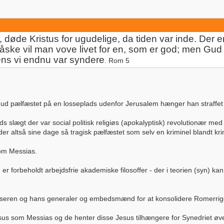
døde Kristus for ugudelige, da tiden var inde. Der 
åske vil man vove livet for en, som er god; men Gud v
ens vi endnu var syndere
. Rom 5
Gud pælfæstet på en losseplads udenfor Jerusalem hænger han straffe
 slægt der var social politisk religiøs (apokalyptisk) revolutionær me
r altså sine dage så tragisk pælfæstet som selv en kriminel blandt kri
om Messias.
er forbeholdt arbejdsfrie akademiske filosoffer - der i teorien (syn) kan
jseren og hans generaler og embedsmænd for at konsolidere Romerrig
sus som Messias og de henter disse Jesus tilhængere for Synedriet øver