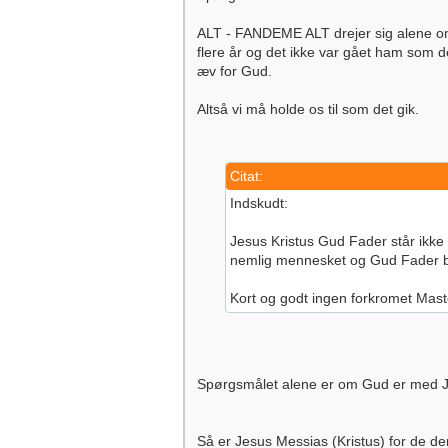
ALT - FANDEME ALT drejer sig alene om 
flere år og det ikke var gået ham som 
æv for Gud.
Altså vi må holde os til som det gik.
Citat:
Indskudt:
Jesus Kristus Gud Fader står ikk
nemlig mennesket og Gud Fader b
Kort og godt ingen forkromet Mas
Spørgsmålet alene er om Gud er med J
Så er Jesus Messias (Kristus) for de d