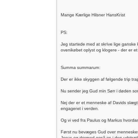
Mange Kærlige Hilsner HansKrist
PS:
Jeg startede med at skrive lige ganske k
ovenikøbet oplyst og klogere - der er et 
Summa summarum:
Der er ikke skyggen af følgende trip tr
Nu sender jeg Gud min Søn i døden som e
Nej der er et menneske af Davids slægt 
engageret i verden.
Og vi ved fra Paulus og Markus hvorda
Først nu bevæges Gud over menneskesøn
Jesus og dermed også os i den udstrækn