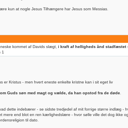
slære kun at nogle Jesus Tilhængere har Jesus som Messias.
nneske kommet af Davids slægt,
i kraft af helligheds ånd stadfæst
 1
er Kristus - men hvert eneste enkelte kristne kan i sit eget liv
t som Guds søn med magt og vælde, da han opstod fra de døde
.
hvad dette indebærer - se sidste tredjedel af mit forrige større indlæg -
t mere end blot en ren kærlighedslære - hvor sølle ville det dog ikk
densreligion til dato.