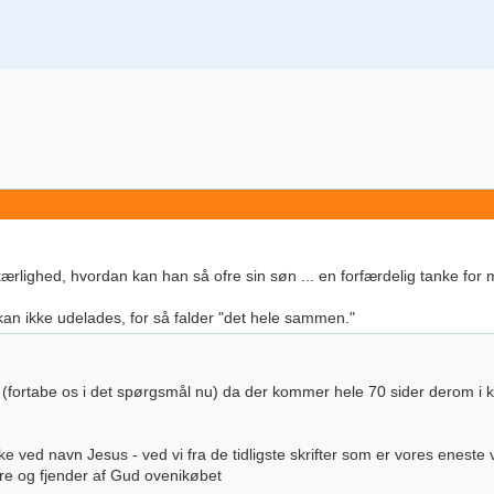
 kærlighed, hvordan kan han så ofre sin søn ... en forfærdelig tanke for 
kan ikke udelades, for så falder "det hele sammen."
u (fortabe os i det spørgsmål nu) da der kommer hele 70 sider derom i k
 ved navn Jesus - ved vi fra de tidligste skrifter som er vores enest
re og fjender af Gud ovenikøbet