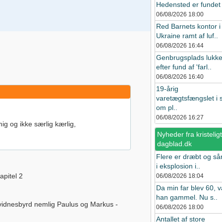
Hedensted er fundet i
06/08/2026
18:00
Red Barnets kontor i
Ukraine ramt af luf..
06/08/2026
16:44
Genbrugsplads lukke
efter fund af 'farl..
06/08/2026
16:40
19-årig
varetægtsfængslet i 
om pl..
06/08/2026
16:27
mig og ikke særlig kærlig,
Nyheder fra kristeligt
dagblad.dk
Flere er dræbt og så
i eksplosion i..
apitel 2
06/08/2026
18:04
Da min far blev 60, v
han gammel. Nu s..
e vidnesbyrd nemlig Paulus og Markus -
06/08/2026
18:00
Antallet af store