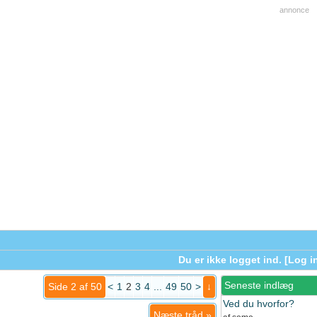
annonce
Du er ikke logget ind. [
Log i
Seneste indlæg
Side 2 af 50
<
1
2
3
4
...
49
50
>
↓
Ved du hvorfor?
Næste tråd
»