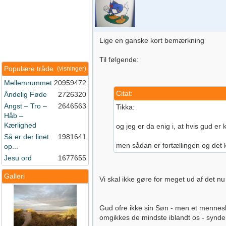
Lige en ganske kort bemærkning
Til følgende:
Populære tråde
(visninger)
Mellemrummet
20959472
Citat:
Åndelig Føde
2726320
Angst – Tro –
2646563
Tikka:
Håb –
Kærlighed
og jeg er da enig i, at hvis gud er
Så er der linet
1981641
men sådan er fortællingen og det 
op...
Jesu ord
1677655
Galleri
Vi skal ikke gøre for meget ud af det n
Gud ofre ikke sin Søn - men et menneske
omgikkes de mindste iblandt os - synde