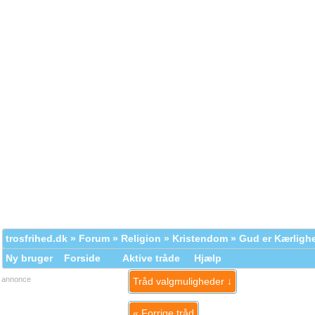
trosfrihed.dk
»
Forum
»
Religion
»
Kristendom
» Gud er Kærligh
Ny bruger
Forside
Aktive tråde
Hjælp
annonce
Tråd valgmuligheder ↓
«
Forrige tråd