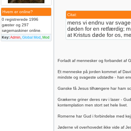
Hvem er online?
Citat:
0 registrerede 1996
mens vi endnu var svage, 
gæster og 297
døden for en retfærdig; m
søgemaskiner online.
at Kristus døde for os, m
Key:
Admin
,
Global Mod
,
Mod
Forladt af mennesker og forbandet af 
Et menneske på jorden kommet af Davids
mindste og svageste udstødte - han ende
Ganske få Jesus tilhængere har ham s
Grækerne griner deres røv i laser - Gud 
kontemplation men stort set hele livet.
Romerne har Gud i forbindelse med ke
Jøderne vil overhovedet ikke vide af Je