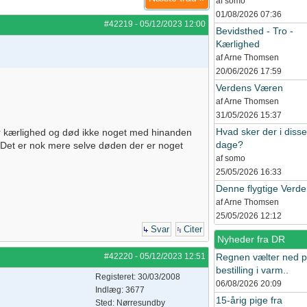
af somo
01/08/2026
07:36
#42219
-
05/12/2023
12:00
Bevidsthed - Tro -
Kærlighed
af Arne Thomsen
20/06/2026
17:59
Verdens Væren
af Arne Thomsen
31/05/2026
15:37
Hvad sker der i disse
r kærlighed og død ikke noget med hinanden
dage?
d. Det er nok mere selve døden der er noget
af somo
25/05/2026
16:33
Denne flygtige Verd
af Arne Thomsen
25/05/2026
12:12
Svar
Citer
Nyheder fra DR
#42220
-
05/12/2023
12:51
Regnen vælter ned 
bestilling i varm..
Registeret: 30/03/2008
06/08/2026
20:09
Indlæg: 3677
15-årig pige fra
Sted: Nørresundby