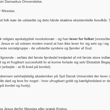
til sin Damaskus Omvendelse.
r Messias.
sit folk især de udstødte og dets hårde skæbne eksistentielle livsvilkå
 religiøs apokalyptisk revolutionær - og han
lever for folket
(vores/der
Jesus er så voksen moden mand at han ikke lever for sig selv og i sig
i laveste socialgruppe - de udstødte syndere og fjender af Gud.
ignende - se/læs det første fjerdedel tredjedel af mit første store indl
g et frugtbart succesfuldt liv at kunne forlade sig selv Ekstatisk Bege
(arbejde - at få brød på bordet).
sbensen selvhøjtidelig akademiker på Syd Dansk Universitet der lever 
e død og leve for noget - hvor ufrugtbart goldt og kærlighedsløst er det ik
på bordet og husly).
 Jesus derfor Messias eller græsk Kristus.