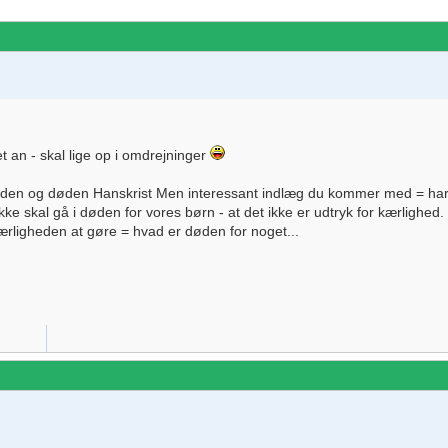
t an - skal lige op i omdrejninger
heden og døden Hanskrist Men interessant indlæg du kommer med = ha
ikke skal gå i døden for vores børn - at det ikke er udtryk for kærlighe
rligheden at gøre = hvad er døden for noget...