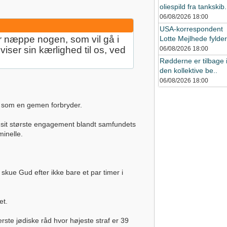
oliespild fra tankskib.
06/08/2026
18:00
USA-korrespondent
er næppe nogen, som vil gå i
Lotte Mejlhede fylder 
iser sin kærlighed til os, ved
06/08/2026
18:00
Rødderne er tilbage 
den kollektive be..
06/08/2026
18:00
t som en gemen forbryder.
d sit største engagement blandt samfundets
minelle.
 skue Gud efter ikke bare et par timer i
et.
ste jødiske råd hvor højeste straf er 39