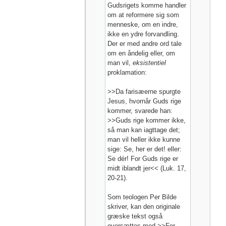
Gudsrigets komme handler
om at reformere sig som
menneske, om en indre,
ikke en ydre forvandling.
Der er med andre ord tale
om en åndelig eller, om
man vil,
eksistentiel
proklamation:
>>Da farisæerne spurgte
Jesus, hvornår Guds rige
kommer, svarede han:
>>Guds rige kommer ikke,
så man kan iagttage det;
man vil heller ikke kunne
sige: Se, her er det! eller:
Se dér! For Guds rige er
midt iblandt jer<< (Luk. 17,
20-21).
Som teologen Per Bilde
skriver, kan den originale
græske tekst også
oversættes med >>For