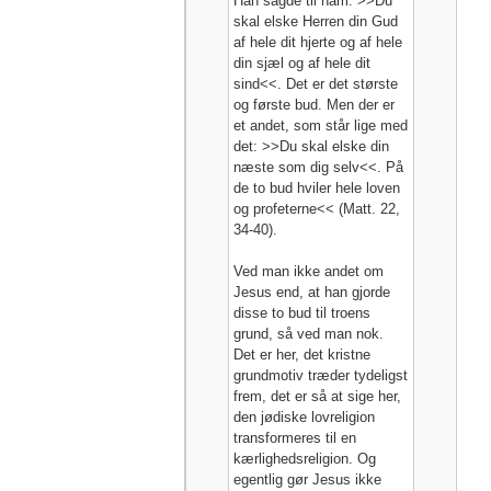
Han sagde til ham: >>Du
skal elske Herren din Gud
af hele dit hjerte og af hele
din sjæl og af hele dit
sind<<. Det er det største
og første bud. Men der er
et andet, som står lige med
det: >>Du skal elske din
næste som dig selv<<. På
de to bud hviler hele loven
og profeterne<< (Matt. 22,
34-40).
Ved man ikke andet om
Jesus end, at han gjorde
disse to bud til troens
grund, så ved man nok.
Det er her, det kristne
grundmotiv træder tydeligst
frem, det er så at sige her,
den jødiske lovreligion
transformeres til en
kærlighedsreligion. Og
egentlig gør Jesus ikke