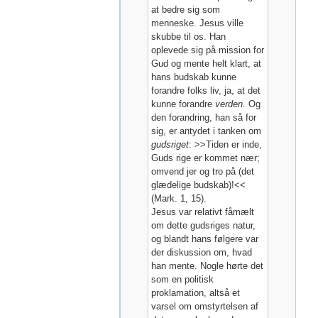
at bedre sig som
menneske. Jesus ville
skubbe til os. Han
oplevede sig på mission for
Gud og mente helt klart, at
hans budskab kunne
forandre folks liv, ja, at det
kunne forandre
verden
. Og
den forandring, han så for
sig, er antydet i tanken om
gudsriget
: >>Tiden er inde,
Guds rige er kommet nær;
omvend jer og tro på (det
glædelige budskab)!<<
(Mark. 1, 15).
Jesus var relativt fåmælt
om dette gudsriges natur,
og blandt hans følgere var
der diskussion om, hvad
han mente. Nogle hørte det
som en politisk
proklamation, altså et
varsel om omstyrtelsen af