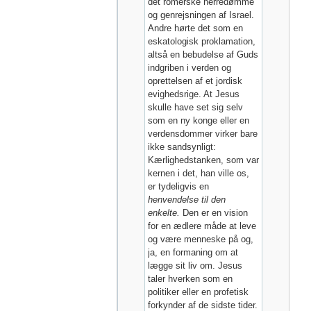
det romerske herredømme
og genrejsningen af Israel.
Andre hørte det som en
eskatologisk proklamation,
altså en bebudelse af Guds
indgriben i verden og
oprettelsen af et jordisk
evighedsrige. At Jesus
skulle have set sig selv
som en ny konge eller en
verdensdommer virker bare
ikke sandsynligt:
Kærlighedstanken, som var
kernen i det, han ville os,
er tydeligvis en
henvendelse til den
enkelte.
Den er en vision
for en ædlere måde at leve
og være menneske på og,
ja, en formaning om at
lægge sit liv om. Jesus
taler hverken som en
politiker eller en profetisk
forkynder af de sidste tider.