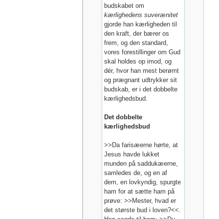
budskabet om
kærlighedens suverænitet
gjorde han kærligheden til
den kraft, der bærer os
frem, og den standard,
vores forestillinger om Gud
skal holdes op imod, og
dér, hvor han mest berømt
og prægnant udtrykker sit
budskab, er i det dobbelte
kærlighedsbud.
Det dobbelte
kærlighedsbud
>>Da farisæerne hørte, at
Jesus havde lukket
munden på saddukæerne,
samledes de, og en af
dem, en lovkyndig, spurgte
ham for at sætte ham på
prøve: >>Mester, hvad er
det største bud i loven?<<.