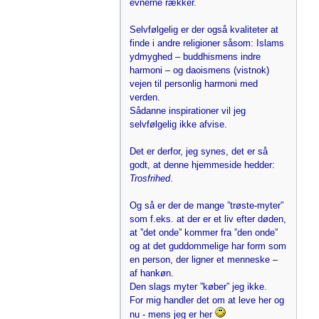
evnerne rækker.
Selvfølgelig er der også kvaliteter at
finde i andre religioner såsom: Islams
ydmyghed – buddhismens indre
harmoni – og daoismens (vistnok)
vejen til personlig harmoni med
verden.
Sådanne inspirationer vil jeg
selvfølgelig ikke afvise.
Det er derfor, jeg synes, det er så
godt, at denne hjemmeside hedder:
Trosfrihed
.
Og så er der de mange ”trøste-myter”
som f.eks. at der er et liv efter døden,
at ”det onde” kommer fra ”den onde”
og at det guddommelige har form som
en person, der ligner et menneske –
af hankøn.
Den slags myter ”køber” jeg ikke.
For mig handler det om at leve her og
nu - mens jeg er her