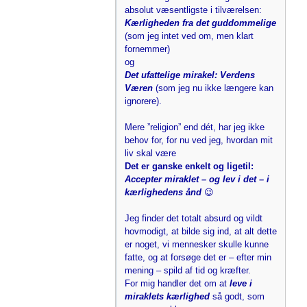
absolut væsentligste i tilværelsen:
Kærligheden fra det guddommelige
(som jeg intet ved om, men klart
fornemmer)
og
Det ufattelige mirakel: Verdens
Væren
(som jeg nu ikke længere kan
ignorere).
Mere ”religion” end dét, har jeg ikke
behov for, for nu ved jeg, hvordan mit
liv skal være
Det er ganske enkelt og ligetil:
Accepter miraklet – og lev i det – i
kærlighedens ånd
😉
Jeg finder det totalt absurd og vildt
hovmodigt, at bilde sig ind, at alt dette
er noget, vi mennesker skulle kunne
fatte, og at forsøge det er – efter min
mening – spild af tid og kræfter.
For mig handler det om at
leve i
miraklets kærlighed
så godt, som