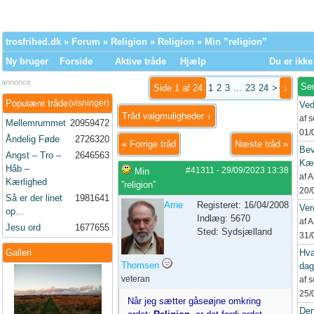
trosfrihed.dk
»
Forum
»
Religion
»
Religion
» Min ”religion”
Ny bruger
Forside
Aktive tråde
Hjælp
Du er ikke
annonce
Se
Side 1 af 24
1
2
3
...
23
24
>
↓
Populære tråde
(visninger)
Ved
Tråd valgmuligheder ↓
af 
Mellemrummet
20959472
01/
Åndelig Føde
2726320
«
Forrige tråd
Næste tråd
»
Bev
Angst – Tro –
2646563
Kær
Håb –
#41311
-
29/09/2023
13:38
Min
af 
Kærlighed
”religion”
20/
Så er der linet
1981641
Arne
Registeret: 16/04/2008
Ver
op...
Indlæg: 5670
af 
Jesu ord
1677655
Sted: Sydsjælland
31/
Galleri
Hva
Thomsen
dag
veteran
af 
25/
Når jeg sætter gåseøjne omkring
Den