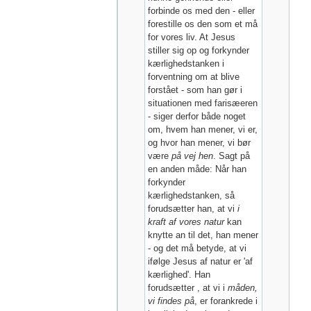
forbinde os med den - eller
forestille os den som et må
for vores liv. At Jesus
stiller sig op og forkynder
kærlighedstanken i
forventning om at blive
forstået - som han gør i
situationen med farisæeren
- siger derfor både noget
om, hvem han mener, vi er,
og hvor han mener, vi bør
være
på vej hen
. Sagt på
en anden måde: Når han
forkynder
kærlighedstanken, så
forudsætter han, at vi
i
kraft af vores natur
kan
knytte an til det, han mener
- og det må betyde, at vi
ifølge Jesus af natur er 'af
kærlighed'. Han
forudsætter , at vi i
måden,
vi findes på
, er forankrede i