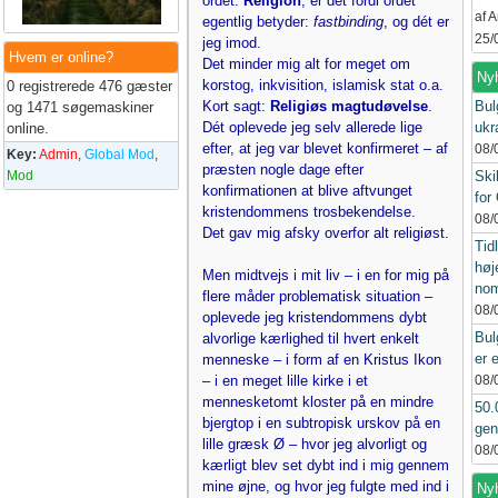
ordet:
Religion
, er det fordi ordet
af 
egentlig betyder:
fastbinding
, og dét er
25/
jeg imod.
Hvem er online?
Det minder mig alt for meget om
Ny
korstog, inkvisition, islamisk stat o.a.
0 registrerede 476 gæster
Kort sagt:
Religiøs magtudøvelse
.
Bul
og 1471 søgemaskiner
Dét oplevede jeg selv allerede lige
ukr
online.
efter, at jeg var blevet konfirmeret – af
08/
Key:
Admin
,
Global Mod
,
præsten nogle dage efter
Mod
Ski
konfirmationen at blive aftvunget
for
kristendommens trosbekendelse.
08/
Det gav mig afsky overfor alt religiøst.
Tid
høj
Men midtvejs i mit liv – i en for mig på
nom
flere måder problematisk situation –
08/
oplevede jeg kristendommens dybt
Bul
alvorlige kærlighed til hvert enkelt
er 
menneske – i form af en Kristus Ikon
– i en meget lille kirke i et
08/
mennesketomt kloster på en mindre
50.
bjergtop i en subtropisk urskov på en
gen
lille græsk Ø – hvor jeg alvorligt og
08/
kærligt blev set dybt ind i mig gennem
mine øjne, og hvor jeg fulgte med ind i
Nyh