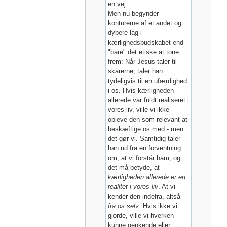
en vej.
Men nu begynder
konturerne af et andet og
dybere lag i
kærlighedsbudskabet end
"bare" det etiske at tone
frem: Når Jesus taler til
skarerne, taler han
tydeligvis til en ufærdighed
i os. Hvis kærligheden
allerede var fuldt realiseret i
vores liv, ville vi ikke
opleve den som relevant at
beskæftige os med - men
det gør vi. Samtidig taler
han ud fra en forventning
om, at vi forstår ham, og
det må betyde, at
kærligheden allerede er en
realitet i vores liv
. At vi
kender den indefra, altså
fra os selv
. Hvis ikke vi
gjorde, ville vi hverken
kunne genkende eller