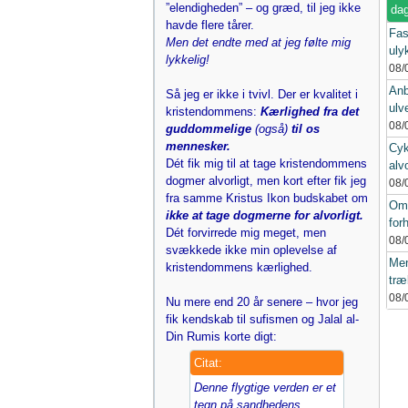
”elendigheden” – og græd, til jeg ikke
dag
havde flere tårer.
Fas
Men det endte med at jeg følte mig
uly
lykkelig!
08/
Anb
Så jeg er ikke i tvivl. Der er kvalitet i
ulv
kristendommens:
Kærlighed fra det
08/
guddommelige
(også)
til os
mennesker.
Cyk
Dét fik mig til at tage kristendommens
alvo
dogmer alvorligt, men kort efter fik jeg
08/
fra samme Kristus Ikon budskabet om
Oma
ikke at tage dogmerne for alvorligt.
for
Dét forvirrede mig meget, men
08/
svækkede ikke min oplevelse af
Men
kristendommens kærlighed.
træ
08/
Nu mere end 20 år senere – hvor jeg
fik kendskab til sufismen og Jalal al-
Din Rumis korte digt:
Citat:
Denne flygtige verden er et
tegn på sandhedens