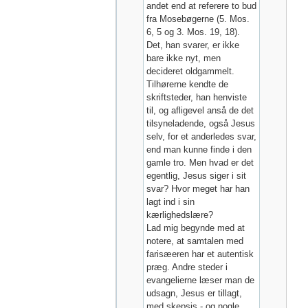
andet end at referere to bud
fra Mosebøgerne (5. Mos.
6, 5 og 3. Mos. 19, 18).
Det, han svarer, er ikke
bare ikke nyt, men
decideret oldgammelt.
Tilhørerne kendte de
skriftsteder, han henviste
til, og afligevel anså de det
tilsyneladende, også Jesus
selv, for et anderledes svar,
end man kunne finde i den
gamle tro. Men hvad er det
egentlig, Jesus siger i sit
svar? Hvor meget har han
lagt ind i sin
kærlighedslære?
Lad mig begynde med at
notere, at samtalen med
farisæeren har et autentisk
præg. Andre steder i
evangelierne læser man de
udsagn, Jesus er tillagt,
med skepsis - og nogle