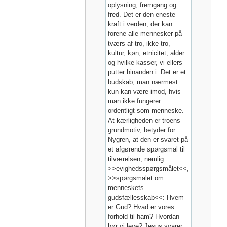
oplysning, fremgang og
fred. Det er den eneste
kraft i verden, der kan
forene alle mennesker på
tværs af tro, ikke-tro,
kultur, køn, etnicitet, alder
og hvilke kasser, vi ellers
putter hinanden i. Det er et
budskab, man nærmest
kun kan være imod, hvis
man ikke fungerer
ordentligt som menneske.
At kærligheden er troens
grundmotiv, betyder for
Nygren, at den er svaret på
et afgørende spørgsmål til
tilværelsen, nemlig
>>evighedsspørgsmålet<<,
>>spørgsmålet om
menneskets
gudsfællesskab<<: Hvem
er Gud? Hvad er vores
forhold til ham? Hvordan
bør vi leve? Jesus svarer