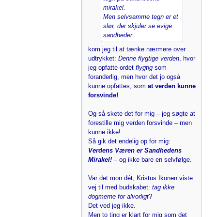
mirakel.
Men selvsamme tegn er et
slør, der skjuler se evige
sandheder.
kom jeg til at tænke nærmere over
udtrykket:
Denne flygtige verden
, hvor
jeg opfatte ordet
flygtig
som
foranderlig, men hvor det jo også
kunne opfattes, som
at verden kunne
forsvinde!
Og så skete det for mig – jeg søgte at
forestille mig verden forsvinde – men
kunne ikke!
Så gik det endelig op for mig:
Verdens Væren er Sandhedens
Mirakel!
– og ikke bare en selvfølge.
Var det mon dét, Kristus Ikonen viste
vej til med budskabet:
tag ikke
dogmerne for alvorligt
?
Det ved jeg ikke.
Men to ting er klart for mig som det