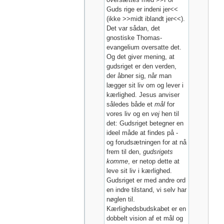
Guds rige er indeni jer<<
(ikke >>midt iblandt jer<<).
Det var sådan, det
gnostiske Thomas-
evangelium oversatte det.
Og det giver mening, at
gudsriget er den verden,
der åbner sig, når man
lægger sit liv om og lever i
kærlighed. Jesus anviser
således både et
mål
for
vores liv og en
vej
hen til
det: Gudsriget betegner en
ideel måde at findes på -
og forudsætningen for at nå
frem til den,
gudsrigets
komme
, er netop dette at
leve sit liv i kærlighed.
Gudsriget er med andre ord
en indre tilstand, vi selv har
nøglen til.
Kærlighedsbudskabet er en
dobbelt vision af et mål og