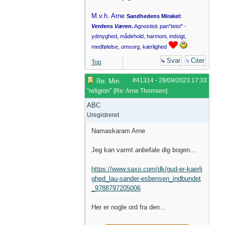
M.v.h. Arne
Sandhedens Mirakel:
Verdens Væren
.
Agnostisk pan"teist" -
ydmyghed, mådehold, harmoni, indsigt,
medfølelse, omsorg, kærlighed
Svar
Citer
Top
#41314
-
29/09/2023
17:33
Re: Min
”religion”
[
Re: Arne Thomsen
]
ABC
Uregistreret
Namaskaram Arne
Jeg kan varmt anbefale dig bogen...
https://www.saxo.com/dk/gud-er-kaerli
ghed_lau-sander-esbensen_indbundet
_9788797205006
Her er nogle ord fra den...