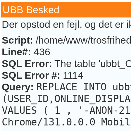
UBB Besked
Der opstod en fejl, og det er 
Script:
/home/www/trosfrihed.
Line#:
436
SQL Error:
The table 'ubbt_O
SQL Error #:
1114
Query:
REPLACE INTO ubb
(USER_ID,ONLINE_DISPLA
VALUES ( 1 , '-ANON-21
Chrome/131.0.0.0 Mobil