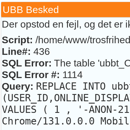
UBB Besked
Der opstod en fejl, og det er 
Script:
/home/www/trosfrihed.
Line#:
436
SQL Error:
The table 'ubbt_O
SQL Error #:
1114
Query:
REPLACE INTO ubb
(USER_ID,ONLINE_DISPLA
VALUES ( 1 , '-ANON-21
Chrome/131.0.0.0 Mobil