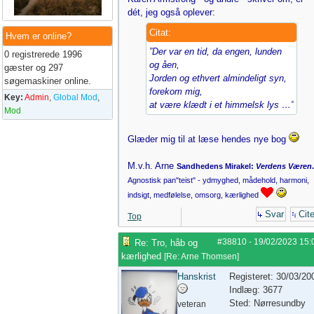
dét, jeg også oplever:
Citat:
Hvem er online?
”Der var en tid, da engen, lunden
0 registrerede 1996
og åen,
gæster og 297
Jorden og ethvert almindeligt syn,
søgemaskiner online.
forekom mig,
Key:
Admin
,
Global Mod
,
at være klædt i et himmelsk lys …”
Mod
Glæder mig til at læse hendes nye bog
M.v.h. Arne
Sandhedens Mirakel:
Verdens Væren
.
Agnostisk pan"teist" - ydmyghed, mådehold, harmoni,
indsigt, medfølelse, omsorg, kærlighed
Svar
Cite
Top
#38810
-
19/02/2023
15:
Re: Tro, håb og
kærlighed
[
Re: Arne Thomsen
]
Hanskrist
Registeret: 30/03/20
Indlæg: 3677
Sted: Nørresundby
veteran