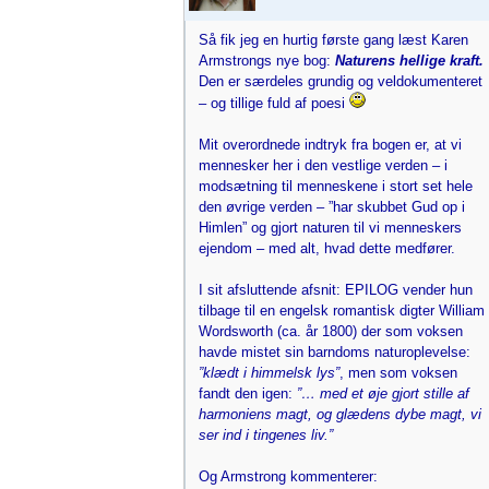
Så fik jeg en hurtig første gang læst Karen
Armstrongs nye bog:
Naturens hellige kraft.
Den er særdeles grundig og veldokumenteret
– og tillige fuld af poesi
Mit overordnede indtryk fra bogen er, at vi
mennesker her i den vestlige verden – i
modsætning til menneskene i stort set hele
den øvrige verden – ”har skubbet Gud op i
Himlen” og gjort naturen til vi menneskers
ejendom – med alt, hvad dette medfører.
I sit afsluttende afsnit: EPILOG vender hun
tilbage til en engelsk romantisk digter William
Wordsworth (ca. år 1800) der som voksen
havde mistet sin barndoms naturoplevelse:
”klædt i himmelsk lys”
, men som voksen
fandt den igen:
”… med et øje gjort stille af
harmoniens magt, og glædens dybe magt, vi
ser ind i tingenes liv.”
Og Armstrong kommenterer: