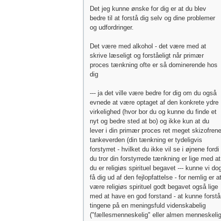
Det jeg kunne ønske for dig er at du blev
bedre til at forstå dig selv og dine problemer
og udfordringer.
Det være med alkohol - det være med at
skrive læseligt og forståeligt når primær
proces tænkning ofte er så dominerende hos
dig
--- ja det ville være bedre for dig om du også
evnede at være optaget af den konkrete ydre
virkelighed (hvor bor du og kunne du finde et
nyt og bedre sted at bo) og ikke kun at du
lever i din primær proces ret meget skizofren
tankeverden (din tænkning er tydeligvis
forstyrret - hvilket du ikke vil se i øjnene fordi
du tror din forstyrrede tænkning er lige med at
du er religiøs spirituel begavet --- kunne vi do
få dig ud af den fejlopfattelse - for nemlig er a
være religiøs spirituel godt begavet også lige
med at have en god forstand - at kunne forstå
tingene på en meningsfuld videnskabelig
("fællesmenneskelig" eller almen menneskeli