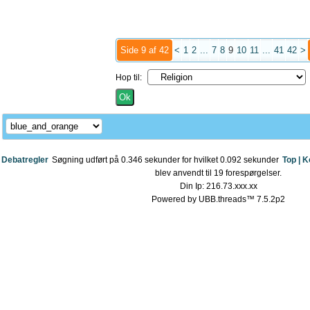
Side 9 af 42
<
1
2
...
7
8
9
10
11
...
41
42
>
Hop til:
Debatregler
Søgning udført på 0.346 sekunder for hvilket 0.092 sekunder
Top |
K
blev anvendt til 19 forespørgelser.
Din Ip: 216.73.xxx.xx
Powered by UBB.threads™ 7.5.2p2