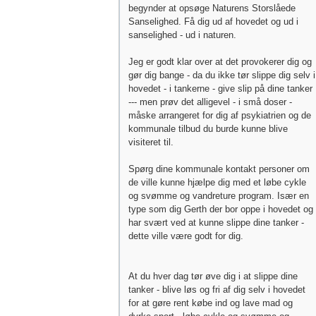
begynder at opsøge Naturens Storslåede
Sanselighed. Få dig ud af hovedet og ud i
sanselighed - ud i naturen.
Jeg er godt klar over at det provokerer dig og
gør dig bange - da du ikke tør slippe dig selv i
hovedet - i tankerne - give slip på dine tanker
--- men prøv det alligevel - i små doser -
måske arrangeret for dig af psykiatrien og de
kommunale tilbud du burde kunne blive
visiteret til.
Spørg dine kommunale kontakt personer om
de ville kunne hjælpe dig med et løbe cykle
og svømme og vandreture program. Især en
type som dig Gerth der bor oppe i hovedet og
har svært ved at kunne slippe dine tanker -
dette ville være godt for dig.
At du hver dag tør øve dig i at slippe dine
tanker - blive løs og fri af dig selv i hovedet
for at gøre rent købe ind og lave mad og