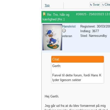
Svar
Cite
Top
#38825
-
25/02/2023
13:
Re: Tro, håb og
kærlighed
[
Re:
]
Hanskrist
Registeret: 30/03/20
Indlæg: 3677
Sted: Nørresundby
veteran
Citat:
Gerth:
Farvel til dette forum, fordi Hans K
lyder ligesom sekter
Hej Gerth.
Jeg går ud fra at du blev fornærmet på mig