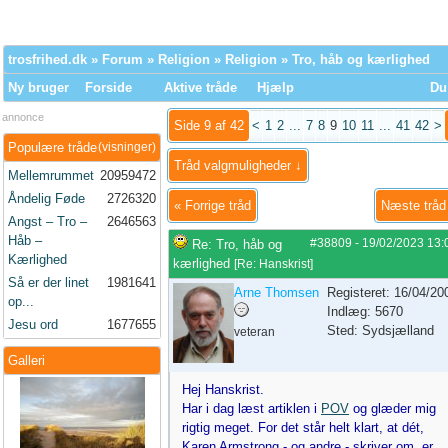
trosfrihed.dk
»
Forum
»
Religion
»
Religion
» Tro, håb og kærlighed
Ny bruger
Forside
Aktive tråde
Hjælp
Du 
annonce
Side 9 af 42
<
1
2
...
7
8
9
10
11
...
41
42
>
Populære tråde
(visninger)
Tråd valgmuligheder ↓
Mellemrummet
20959472
Åndelig Føde
2726320
«
Forrige tråd
Næste trå
Angst – Tro –
2646563
Håb –
#38809
-
19/02/2023
13:
Re: Tro, håb og
Kærlighed
kærlighed
[
Re: Hanskrist
]
Så er der linet
1981641
Arne Thomsen
Registeret: 16/04/20
op...
Indlæg: 5670
Jesu ord
1677655
Sted: Sydsjælland
veteran
Galleri
Hej Hanskrist.
Har i dag læst artiklen i
POV
og glæder mig
rigtig meget. For det står helt klart, at dét,
Karen Armstrong - og andre - skriver om, er