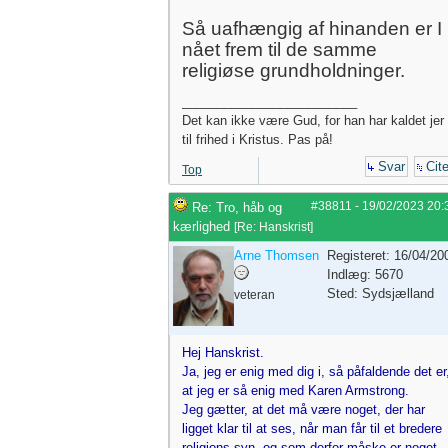
Så uafhængig af hinanden er I
nået frem til de samme
religiøse grundholdninger.
_________________________
Det kan ikke være Gud, for han har kaldet jer
til frihed i Kristus. Pas på!
Svar
Cite
Top
#38811
-
19/02/2023
20:
Re: Tro, håb og
kærlighed
[
Re: Hanskrist
]
Arne Thomsen
Registeret: 16/04/20
Indlæg: 5670
Sted: Sydsjælland
veteran
Hej Hanskrist.
Ja, jeg er enig med dig i, så påfaldende det er
at jeg er så enig med Karen Armstrong.
Jeg gætter, at det må være noget, der har
ligget klar til at ses, når man får til et bredere
religions-syn, og som derfor måske er noget,