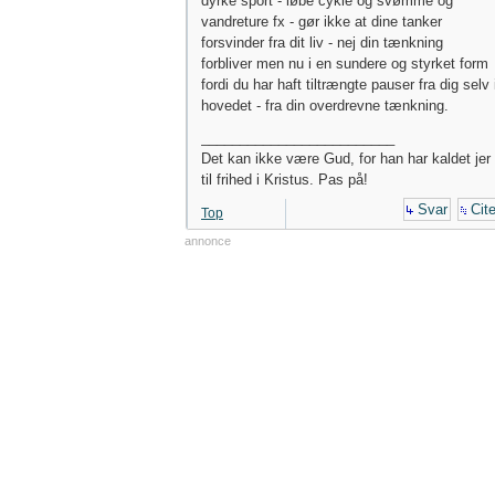
dyrke sport - løbe cykle og svømme og
vandreture fx - gør ikke at dine tanker
forsvinder fra dit liv - nej din tænkning
forbliver men nu i en sundere og styrket form
fordi du har haft tiltrængte pauser fra dig selv 
hovedet - fra din overdrevne tænkning.
_________________________
Det kan ikke være Gud, for han har kaldet jer
til frihed i Kristus. Pas på!
Svar
Cite
Top
annonce