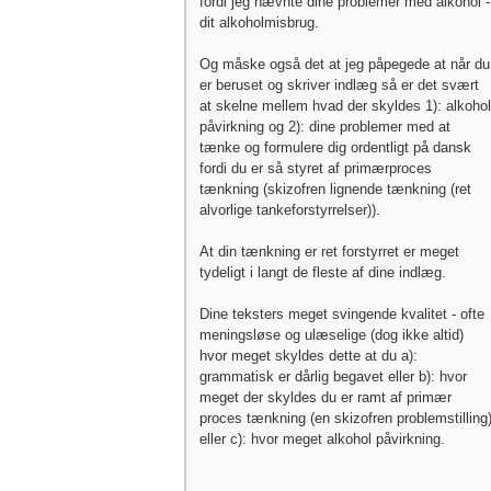
fordi jeg nævnte dine problemer med alkohol -
dit alkoholmisbrug.
Og måske også det at jeg påpegede at når du
er beruset og skriver indlæg så er det svært
at skelne mellem hvad der skyldes 1): alkohol
påvirkning og 2): dine problemer med at
tænke og formulere dig ordentligt på dansk
fordi du er så styret af primærproces
tænkning (skizofren lignende tænkning (ret
alvorlige tankeforstyrrelser)).
At din tænkning er ret forstyrret er meget
tydeligt i langt de fleste af dine indlæg.
Dine teksters meget svingende kvalitet - ofte
meningsløse og ulæselige (dog ikke altid)
hvor meget skyldes dette at du a):
grammatisk er dårlig begavet eller b): hvor
meget der skyldes du er ramt af primær
proces tænkning (en skizofren problemstilling
eller c): hvor meget alkohol påvirkning.