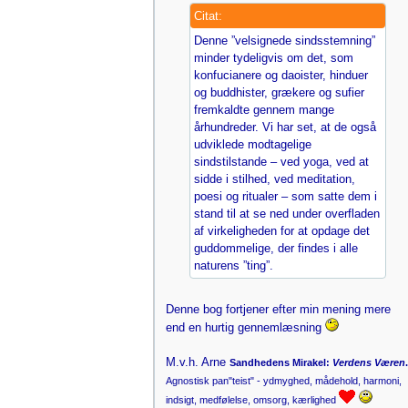
Citat:
Denne ”velsignede sindsstemning”
minder tydeligvis om det, som
konfucianere og daoister, hinduer
og buddhister, grækere og sufier
fremkaldte gennem mange
århundreder. Vi har set, at de også
udviklede modtagelige
sindstilstande – ved yoga, ved at
sidde i stilhed, ved meditation,
poesi og ritualer – som satte dem i
stand til at se ned under overfladen
af virkeligheden for at opdage det
guddommelige, der findes i alle
naturens ”ting”.
Denne bog fortjener efter min mening mere
end en hurtig gennemlæsning
M.v.h. Arne
Sandhedens Mirakel:
Verdens Væren
.
Agnostisk pan"teist" - ydmyghed, mådehold, harmoni,
indsigt, medfølelse, omsorg, kærlighed