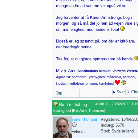
mange andre ad samme vej også vil se.
Jeg forventer at få Karen Armstrongs bog i
morgen, og så må det jo hen ad vejen vise si
om min enighed med hende er total
Ligeså er jeg spændt på, om der er kritikare,
der imødegår hende.
Tak for, at du gjorde opmærksom på hende
M.v.h. Arne
Sandhedens Mirakel:
Verdens Væren
.
Agnostisk pan"teist" - ydmyghed, mådehold, harmoni,
indsigt, medfølelse, omsorg, kærlighed
Svar
Cite
Top
#38818
-
23/02/2023
19:
Re: Tro, håb og
kærlighed
[
Re: Arne Thomsen
]
Arne Thomsen
Registeret: 16/04/20
Indlæg: 5670
Sted: Sydsjælland
veteran