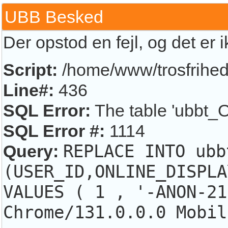
UBB Besked
Der opstod en fejl, og det er 
Script:
/home/www/trosfrihed.
Line#:
436
SQL Error:
The table 'ubbt_O
SQL Error #:
1114
Query:
REPLACE INTO ubb
(USER_ID,ONLINE_DISPLA
VALUES ( 1 , '-ANON-21
Chrome/131.0.0.0 Mobil