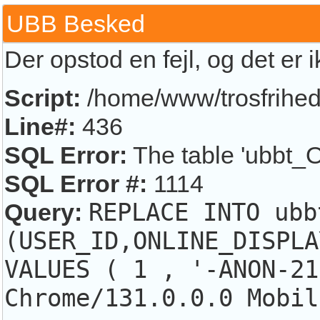
UBB Besked
Der opstod en fejl, og det er 
Script:
/home/www/trosfrihed.
Line#:
436
SQL Error:
The table 'ubbt_O
SQL Error #:
1114
Query:
REPLACE INTO ubb
(USER_ID,ONLINE_DISPLA
VALUES ( 1 , '-ANON-21
Chrome/131.0.0.0 Mobil