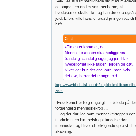
Selv Jesus sammenlignede sig med hvedekor
og sagde i en anden sammenhæng, at
hvedekornet skulle dø - og han døde jo også 
jord. Ellers ville hans offerdød jo ingen værdi 
haft.
Citat:
»Timen er kommet, da
Menneskesønnen skal herliggøres.
Sandelig, sandelig siger jeg jer: Hvis
hvedekornet ikke falder i jorden og dør,
bliver det kun det ene korn; men hvis
det dør, bærer det mange fold.
https://www.bibelselskabet.dk/brugbibelen/bibelenonlin
2#24
Hvedekornet er forgængeligt. Et billede på de
forgængelig menneskekrop …
… og det dør lige som menneskekroppen gør -
i forhold til en himmelsk opstandelse dør
mennesket og bliver efterfølgende oprejst til 
skabning.