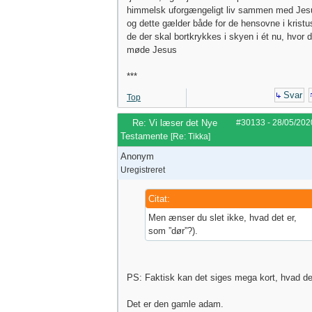
himmelsk uforgængeligt liv sammen med Jes
og dette gælder både for de hensovne i kristu
de der skal bortkrykkes i skyen i ét nu, hvor d
møde Jesus
***
Svar
Top
Re: Vi læser det Nye
#30133
-
28/05/202
Testamente
[
Re: Tikka
]
Anonym
Uregistreret
Citat:
Men ænser du slet ikke, hvad det er,
som ”dør”?).
PS: Faktisk kan det siges mega kort, hvad de
Det er den gamle adam.