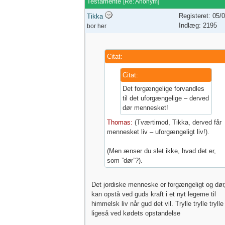
Testamente
[
Re: Anonym
]
Registeret: 05/
Tikka
Indlæg: 2195
bor her
Citat:
Citat:
Det forgængelige forvandles
til det uforgængelige – derved
dør mennesket!
Thomas:
(Tværtimod, Tikka, derved får
mennesket liv – uforgængeligt liv!).
(Men ænser du slet ikke, hvad det er,
som ”dør”?).
Det jordiske menneske er forgængeligt og dø
kan opstå ved guds kraft i et nyt legeme til
himmelsk liv når gud det vil. Trylle trylle trylle
ligeså ved kødets opstandelse