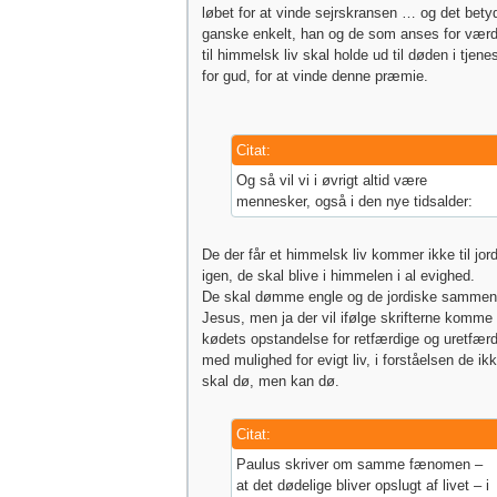
løbet for at vinde sejrskransen … og det bety
ganske enkelt, han og de som anses for værd
til himmelsk liv skal holde ud til døden i tjene
for gud, for at vinde denne præmie.
Citat:
Og så vil vi i øvrigt altid være
mennesker, også i den nye tidsalder:
De der får et himmelsk liv kommer ikke til jor
igen, de skal blive i himmelen i al evighed.
De skal dømme engle og de jordiske samme
Jesus, men ja der vil ifølge skrifterne komme
kødets opstandelse for retfærdige og uretfærd
med mulighed for evigt liv, i forståelsen de ik
skal dø, men kan dø.
Citat:
Paulus skriver om samme fænomen –
at det dødelige bliver opslugt af livet – i