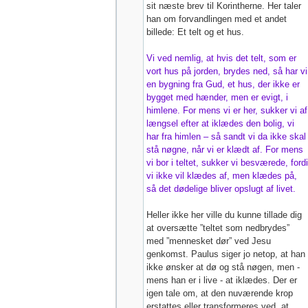
sit næste brev til Korintherne. Her taler
han om forvandlingen med et andet
billede: Et telt og et hus.
Vi ved nemlig, at hvis det telt, som er
vort hus på jorden, brydes ned, så har vi
en bygning fra Gud, et hus, der ikke er
bygget med hænder, men er evigt, i
himlene. For mens vi er her, sukker vi af
længsel efter at iklædes den bolig, vi
har fra himlen – så sandt vi da ikke skal
stå nøgne, når vi er klædt af. For mens
vi bor i teltet, sukker vi besværede, fordi
vi ikke vil klædes af, men klædes på,
så det dødelige bliver opslugt af livet.
Heller ikke her ville du kunne tillade dig
at oversætte ”teltet som nedbrydes”
med ”mennesket dør” ved Jesu
genkomst. Paulus siger jo netop, at han
ikke ønsker at dø og stå nøgen, men -
mens han er i live - at iklædes. Der er
igen tale om, at den nuværende krop
erstattes eller transformeres ved, at