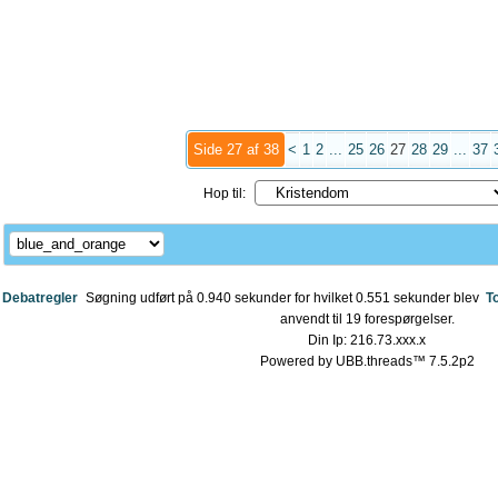
Side 27 af 38
<
1
2
...
25
26
27
28
29
...
37
Hop til:
Debatregler
Søgning udført på 0.940 sekunder for hvilket 0.551 sekunder blev
T
anvendt til 19 forespørgelser.
Din Ip: 216.73.xxx.x
Powered by UBB.threads™ 7.5.2p2