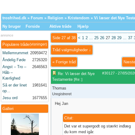
trosfrihed.dk
»
Forum
»
Religion
»
Kristendom
» Vi læser det Nye Tes
Ny bruger
Forside
Aktive tråde
Hjælp
annonce
Side 27 af 38
<
1
2
...
25
26
27
28
29
...
37
Populære tråde
(visninger)
Tråd valgmuligheder ↓
Mellemrummet
20959472
Åndelig Føde
2726320
«
Forrige tråd
Næste
Angst – Tro –
2646563
Håb –
#30127
-
27/05/202
Re: Vi læser det Nye
Kærlighed
Testamente
[
Re:
]
Så er der linet
1981641
Thomas
op...
Uregistreret
Jesu ord
1677655
Hej Jan
Galleri
Citat:
Det var et supergodt og stærkt indlæg
du kom med igår.