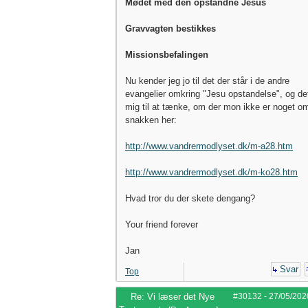
Mødet med den opstandne Jesus
Gravvagten bestikkes
Missionsbefalingen
Nu kender jeg jo til det der står i de andre
evangelier omkring "Jesu opstandelse", og det
mig til at tænke, om der mon ikke er noget o
snakken her:
http://www.vandrermodlyset.dk/m-a28.htm
http://www.vandrermodlyset.dk/m-ko28.htm
Hvad tror du der skete dengang?
Your friend forever
Jan
Svar
Top
Re: Vi læser det Nye
#30132
-
27/05/202