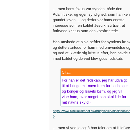
… men hans fokus var synden, både den
Adamitiske, og egen syndighed, som han ken
grundet loven … og derfor var hans eneste
interesse som en kaldet Jesu kristi træl, at
forkynde kristus som den korsfæstede.
Han ønskede at blive befriet for syndens lænk
og dette startede for ham med omvendelse og
og ved at iklæde sig kristus efter, han havde 
imod kaldet og derved blev guds redskab.
Citat:
For han er det redskab, jeg har udvalgt
til at bringe mit navn frem for hedninger
og konger og Israels børn, og jeg vil
vise ham, hvor meget han skal lide for
mit navns skyld.«
https://www.bibelselskabet.dk/brugbibelen/bibelenonlin
9
… men vi ved jo også han taler om at fuldføre