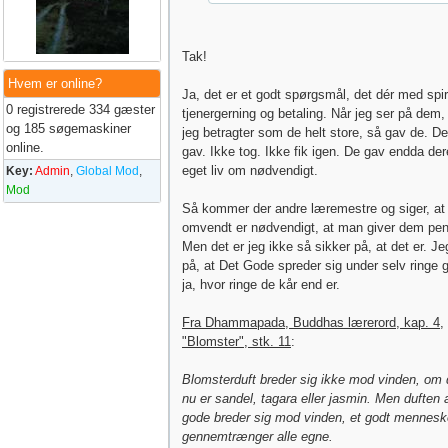
Tak!
Hvem er online?
Ja, det er et godt spørgsmål, det dér med spir
0 registrerede 334 gæster
tjenergerning og betaling. Når jeg ser på dem
og 185 søgemaskiner
jeg betragter som de helt store, så gav de. D
online.
gav. Ikke tog. Ikke fik igen. De gav endda de
eget liv om nødvendigt.
Key:
Admin
,
Global Mod
,
Mod
Så kommer der andre læremestre og siger, at
omvendt er nødvendigt, at man giver dem pe
Men det er jeg ikke så sikker på, at det er. Jeg
på, at Det Gode spreder sig under selv ringe g
ja, hvor ringe de kår end er.
Fra Dhammapada, Buddhas lærerord, kap. 4,
"Blomster", stk. 11
:
Blomsterduft breder sig ikke mod vinden, om 
nu er sandel, tagara eller jasmin. Men duften 
gode breder sig mod vinden, et godt mennesk
gennemtrænger alle egne.