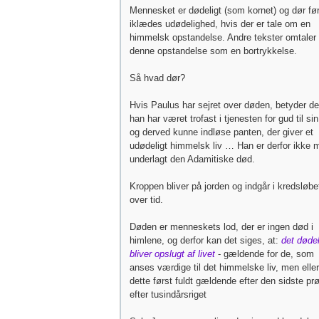
Mennesket er dødeligt (som kornet) og dør før
iklædes udødelighed, hvis der er tale om en
himmelsk opstandelse. Andre tekster omtaler
denne opstandelse som en bortrykkelse.
Så hvad dør?
Hvis Paulus har sejret over døden, betyder de
han har været trofast i tjenesten for gud til si
og derved kunne indløse panten, der giver et
udødeligt himmelsk liv … Han er derfor ikke 
underlagt den Adamitiske død.
Kroppen bliver på jorden og indgår i kredsløbe
over tid.
Døden er menneskets lod, der er ingen død i
himlene, og derfor kan det siges, at:
det døde
bliver opslugt af livet
- gældende for de, som
anses værdige til det himmelske liv, men eller
dette først fuldt gældende efter den sidste pr
efter tusindårsriget