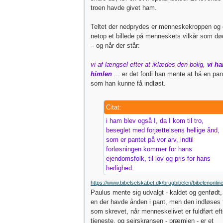
troen havde givet ham.
Teltet der nedprydes er menneskekroppen og e
netop et billede på menneskets vilkår som dø
– og når der står:
vi af længsel efter at iklædes den bolig,
vi ha
himlen
... er det fordi han mente at há en pan
som han kunne få indløst.
Citat:
i ham blev også I, da I kom til tro,
beseglet med forjættelsens hellige ånd,
som er pantet på vor arv, indtil
forløsningen kommer for hans
ejendomsfolk, til lov og pris for hans
herlighed.
https://www.bibelselskabet.dk/brugbibelen/bibelenonline
Paulus mente sig udvalgt - kaldet og genfødt,
en der havde ånden i pant, men den indløses 
som skrevet, når menneskelivet er fuldført eft
tjeneste, og sejrskransen - præmien - er et