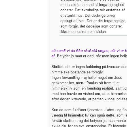
menneskets tilstand af forgængelighed
ophører. Det skrøbelige telt erstattes af
et stærkt hus. Det dødelige bliver
opslugt af livet. Det er det forgængelige,
som forgår, det dødelige som ophører,
ikke mennesket som sådan.
så sandt vi da ikke skal stå nøgne, når vi er 
af.
Betyder jo man er død, når man ingen bolig
Skriftstedet er ingen forklaring på hvordan de
himmelske opstandelse foregår.
Ingen forvandling – ej heller noget om Jesu
genkomst her, men - Paulus så frem til et
himmelsk liv som en fremtidig realitet, samtid
med han havde en vished om, at et himmelsk 
efter døden krævede, at panten kunne indløs
Kun de som fuldfører tjenesten - løbet - og fi
værdig til himmelsk liv kan opnå dette, som j
forstår skriften - og det betyder jo, han mente
skule dø, før en evt. opstandelse. Et levende