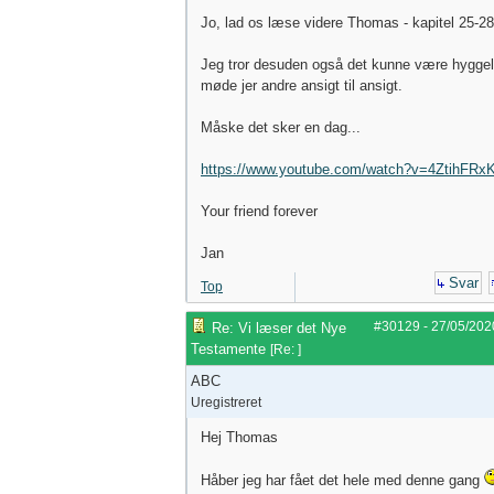
Jo, lad os læse videre Thomas - kapitel 25-28
Jeg tror desuden også det kunne være hyggeli
møde jer andre ansigt til ansigt.
Måske det sker en dag...
https://www.youtube.com/watch?v=4ZtihFRx
Your friend forever
Jan
Svar
Top
#30129
-
27/05/202
Re: Vi læser det Nye
Testamente
[
Re:
]
ABC
Uregistreret
Hej Thomas
Håber jeg har fået det hele med denne gang