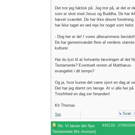
Det tror jeg faktisk på. Jeg tror på, at det er d
som er sket med Jesus og Buddha. De har ik
hævet sværdet. De har ikke drevet forretning
har ikke taget en rød reje for noget som helst.
- Dog her er de! I vores allesammens bevidst
De har gennemvædet flere af verdens største
kulturer.
Har du lyst til at fortsætte læsningen af det N
Testamente? Eventuelt resten af Matthæus-
evangeliet i dit tempo?
Og ja, hvor kunne det være sjovt en dag at s
Det har jeg drømt om længe. At vi alle her på
Trosfrihed en dag ser hinanden!
Kh Thomas
Svar
Top
#30128
-
27/05/202
Re: Vi læser det Nye
Testamente
[
Re: Anonym
]