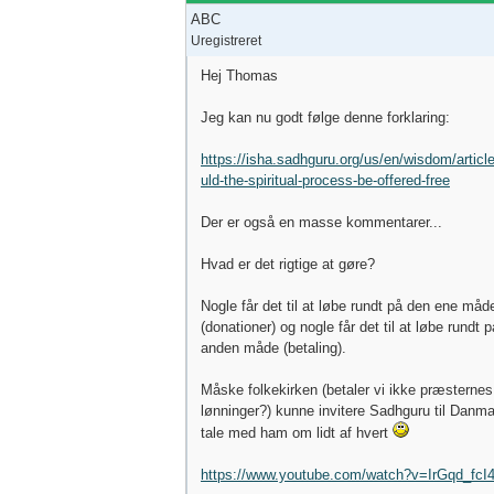
ABC
Uregistreret
Hej Thomas
Jeg kan nu godt følge denne forklaring:
https://isha.sadhguru.org/us/en/wisdom/articl
uld-the-spiritual-process-be-offered-free
Der er også en masse kommentarer...
Hvad er det rigtige at gøre?
Nogle får det til at løbe rundt på den ene måd
(donationer) og nogle får det til at løbe rundt 
anden måde (betaling).
Måske folkekirken (betaler vi ikke præsternes
lønninger?) kunne invitere Sadhguru til Danm
tale med ham om lidt af hvert
https://www.youtube.com/watch?v=IrGqd_fcI