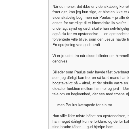
Når du mener, det ikke er videnskabelig korrek
frøet dør, kan jeg kun sige, at bibelen ikke er 
videnskabelig bog, men når Paulus – ja alle d
anses for værdige til et himmelske liv var/er
underlagt synd og død, skulle han selvfølgelig
også dø før en opstandelse … en opstandels
forventede ville blive, som den Jesus havde h
En oprejsning ved guds kraft.
Vi er jo ude i tro når disse billeder om himmelf
gengives.
Billeder som Paulus selv havde fået overbragt
som jeg dårligt kan tro, en så lært mand har t
bogstaveligt på – altså, at der skulle være en
elevator funktion mellem himmel og jord – Der
tale om en begivenhed, der ses med troens øj
… men Paulus kæmpede for sin tro.
Han ville ikke miste håbet om opstandelsen,
han meget dårligt kunne forklare, og derfor ka
sine brødre tåber … gud hjælpe ham ...