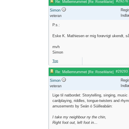
#29276
Re: Mellemrummet
[
Re: RoseMarie
]
Regi
Simon
Indl
veteran
P.s.:
Eske K. Mathiesen er mig forøvrigt ukendt, så 
mvh
Simon
Top
#29293
Re: Mellemrummet
[
Re: RoseMarie
]
Regi
Simon
Indl
veteran
Lige til natbordet: Storytelling, singing, musi
cardplaying, riddles, tongue-twisters and rhy
amusements
by Seán ó Súilleabáin:
I take my neighbour ny the chin,
Right foot out, left foot in…