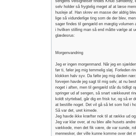
sengens velsignelser findes Knud Sønderby, 
selv holder så frygtelig meget af at læse men
husleje af. Han skrev en masse der aldrig blev
lige så vidunderlige ting som de der blev, me
sager findes til gengæld en mægtig volumen 
i hvilken stilling man så end måtte vælge at u
glædesrus:
Morgenvandring
Jeg er ingen morgenmand. Når jeg en sjælden
før ti, føler jeg mig temmelig sløj. Forleden 
klokken halv syv. Da følte jeg mig døden nær.
forvejen havde jeg sagt til mig selv, at nu best
noget i aften, men til gengæld står du tidligt 
springer ud af sengen, så snart vækkeuret ring
koldt styrtebad, går dig en frisk tur, og så er d
at bestille noget. Det vil gå så let som fod i h
Så var det, uret kimede.
Jeg havde ikke kræfter nok til at række ud og
Jeg var klar over, at nu blev alle husets andr
vækkede, men det fik være, de var sunde, ro
mennesker, der ville kunne komme over det m