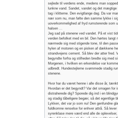
sejlede til verdens ende, medens man soppede
lunkne vand. Sandet, vandet og det mægtige 
tag i klitterne. Den evigtlange dag. Da var ma
nær som nu, man følte den samme lykke i s
uoverkommelighed af fryd rumsterende som uf
halsen …
Jeg sad på stenene ved vandet. På et vist tid
verden befolket med en bil. Den hørtes langt 
nærmede sig med stigende tone, til den pas
hylen af motoren og en pisken af dækkene h
strandvejens cement. Så blev der atter fred.
begyndte forfra og stilheden bredte sig med si
Morgenen, i hvilken en erkendelse var kommet t
udbredt. Hundestejlerne svømmede stadig ru
stenene.
Hvor har du været henne i alle disse år, tænkt
Hvordan er det begyndt? Var det smagen for is
distraherede dig? Sporede dig ind i en blindgyd
og stadig tåbeligere begær, så det egentlige 
Lykken, det var jo som nu! Den genfundne g
fuldkomne renselse for enhver attrå. Så lever
syrenklase mere værd end alle de oplevelser, 