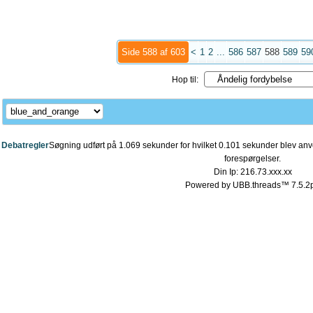
Side 588 af 603
<
1
2
...
586
587
588
589
59
Hop til:
Debatregler
Søgning udført på 1.069 sekunder for hvilket 0.101 sekunder blev anve
forespørgelser.
Din Ip: 216.73.xxx.xx
Powered by UBB.threads™ 7.5.2