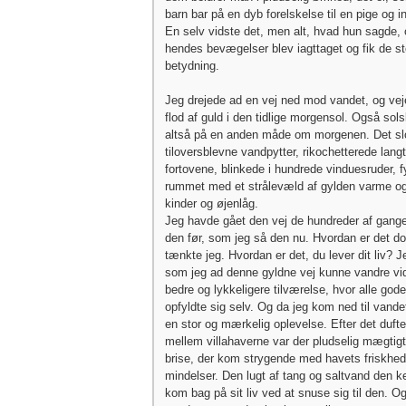
barn bar på en dyb forelskelse til en pige og 
En selv vidste det, men alt, hvad hun sagde, 
hendes bevægelser blev iagttaget og fik de s
betydning.
Jeg drejede ad en vej ned mod vandet, og ve
flod af guld i den tidlige morgensol. Også sol
altså på en anden måde om morgenen. Det sl
tiloversblevne vandpytter, rikochetterede lang
fortovene, blinkede i hundrede vinduesruder, f
rummet med et strålevæld af gylden varme o
kinder og øjenlåg.
Jeg havde gået den vej de hundreder af gange
den før, som jeg så den nu. Hvordan er det d
tænkte jeg. Hvordan er det, du lever dit liv? Je
som jeg ad denne gyldne vej kunne vandre vid
bedre og lykkeligere tilværelse, hvor alle god
opfyldte sig selv. Og da jeg kom ned til vande
en stor og mærkelig oplevelse. Efter det dufte
mellem villahaverne var der pludselig mægtig
brise, der kom strygende med havets friskhed
mindelser. Den lugt af tang og saltvand den 
kom bag på sit liv ved at snuse sig til den. O