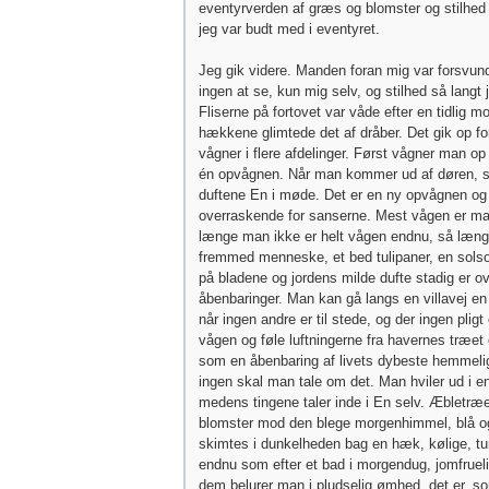
eventyrverden af græs og blomster og stilhed 
jeg var budt med i eventyret.
Jeg gik videre. Manden foran mig var forsvund
ingen at se, kun mig selv, og stilhed så langt
Fliserne på fortovet var våde efter en tidlig m
hækkene glimtede det af dråber. Det gik op fo
vågner i flere afdelinger. Først vågner man op t
én opvågnen. Når man kommer ud af døren, s
duftene En i møde. Det er en ny opvågnen og 
overraskende for sanserne. Mest vågen er m
længe man ikke er helt vågen endnu, så længe
fremmed menneske, et bed tulipaner, en solso
på bladene og jordens milde dufte stadig er o
åbenbaringer. Man kan gå langs en villavej en 
når ingen andre er til stede, og der ingen pligt 
vågen og føle luftningerne fra havernes træet
som en åbenbaring af livets dybeste hemmeli
ingen skal man tale om det. Man hviler ud i 
medens tingene taler inde i En selv. Æbletræ
blomster mod den blege morgenhimmel, blå o
skimtes i dunkelheden bag en hæk, kølige, tu
endnu som efter et bad i morgendug, jomfrueli
dem belurer man i pludselig ømhed, det er, 