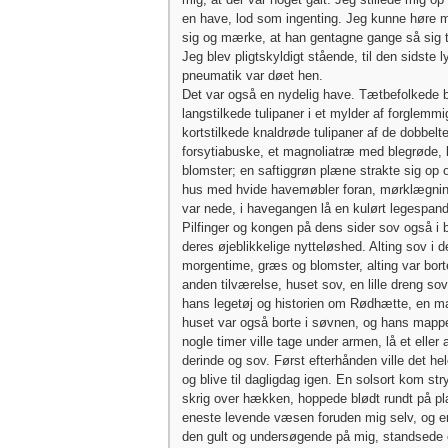
en have, lod som ingenting. Jeg kunne høre 
sig og mærke, at han gentagne gange så sig ti
Jeg blev pligtskyldigt stående, til den sidste 
pneumatik var døet hen.
Det var også en nydelig have. Tætbefolkede 
langstilkede tulipaner i et mylder af forglemm
kortstilkede knaldrøde tulipaner af de dobbelte
forsytiabuske, et magnoliatræ med blegrøde, k
blomster; en saftiggrøn plæne strakte sig op 
hus med hvide havemøbler foran, mørklægnin
var nede, i havegangen lå en kulørt legespand
Pilfinger og kongen på dens sider sov også i
deres øjeblikkelige nytteløshed. Alting sov i de
morgentime, græs og blomster, alting var bort
anden tilværelse, huset sov, en lille dreng sov
hans legetøj og historien om Rødhætte, en m
huset var også borte i søvnen, og hans map
nogle timer ville tage under armen, lå et eller
derinde og sov. Først efterhånden ville det hel
og blive til dagligdag igen. En solsort kom st
skrig over hækken, hoppede blødt rundt på p
eneste levende væsen foruden mig selv, og 
den gult og undersøgende på mig, standsede 