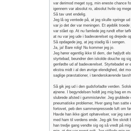
var derimod meget syg, min eneste chance for
igennem var absolut ro, absolut hvile og me
Så tav uret endelig.
Jeg lå og ventede på, at jeg skulle springe ud
var jo det der var meningen. Et øjeblik troede 
var stået op. At nu famlede jeg rundt efter tø
at nu var jeg ude i badeværelset og drejede op
Så opdagede jeg, at jeg stadig lå i sengen.
Ja, ja! Bare rolig! Nu kommer jeg jo.
Jeg hører egentlig ikke til dem, der højlydt el
styrtebad, beundrer den iskolde douche og si
genfødte ud af badeværelset. Styrtebadet er
ekstra midt i al den øvrige elendighed, det m
saglige præstationer, i tænderskærende tavs
Så gik jeg ud i den gudsforladte verden. Solsk
øjnene. I begyndelsen holdt jeg mig bag en m
slubrede afsted i gummistøvler. Jeg grublede 
pneumatiske problemer, Hver gang han satte
fortovet, peb den sammenpressede luft om f
Havde han ikke gjort ophævelser, var jeg søv
med ham til verdens ende. Jeg gik fire skridt
han tredje gang vendte sig og så vredt på mig,
mig, at der var noget galt. Jeg stillede mig op