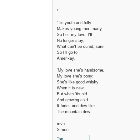
*
’Tis youth and folly
Makes young men marry,
So her, my love, I’ll
No longer stay,
What can’t be cured, sure,
So I’ll go to
Amerikay.
‘My love she’s handsome,
My love she’s bony:
She’s like good whisky
When it is new;
But when ‘tis old
And growing cold
It fades and dies like
The mountain dew
mvh
Simon
Top