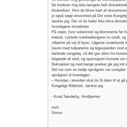
De forekom mig ikke længere helt tilstrækkelig
tilværelsen. Hvis du bliver træt af skovenso
jo også søge ensomhed på Det store Kongelig
tænkte jeg. Der vil du heller ikke blive distrah
hverdagens trivialiteter.
På vejen, hvor solskinnet og blomsterne før 
eneste, cyklede mælkedrengene nu rundt, og f
villaerne på vej til byen. Lågerne smækkede 
haven med tulipanerne og legespanden stod e
bankede sengetøj, så det gav ekko fra husen
klappede af sted, og sporvognen hvinede om h
Duknakket og med bange anelser gik jeg ind 
Det var som en tredje opvågnen var overgået
opvågnen til hverdagen.
– Hvordan i alverden skal du få tiden til at gå
Kongelige Bibliotek, tænkte jeg.
- Knud Sønderby,
Hvidtjørnen
.
mvh
Simon