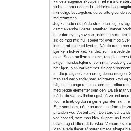
vandets sugende skvulpen mellem store sten,
slubren som under et brønddæksel og tangpla
kvindelige bevægelser, deres eftergivende sva
malstrømmen …
Jeg klatrede ned på de store sten, og bevæge
gammelkendte i deres uvanthed. Vandet bredte 
efter den nye synsvinkel, rykkede nærmere, h
sig op mod mig nu i stedet for over mod Sver
kom skråt ind mod kysten. Når de ramte hen o
bjælker i bolværket, var det, som prøvede de r
orgel. Suget mellem stenene, tangplanternes
svajen, hundestejlerne, som man pludselig v
nær igen. Man var kommet sin egen barndom
mødte jo sig selv som dreng denne morgen. 
man sad ved vandet med solbrændt krop og vå
hår, lod sig bage af solen som en sælhund og
med begge elementer som den. Da så man v
måde, da var havfladen også på vej ind imod 
flod fra livet, og dønningerne gav den samm
Eller som barn, når man med sine forældre var 
stranden ved Vesterhavet. De store saltvandsp
ved ebbetid, som man blev sluppet løs i me
bukser og et lille rødt træskib. Vorherre over 
Man lavede flåder af marehalmens skarpe bla