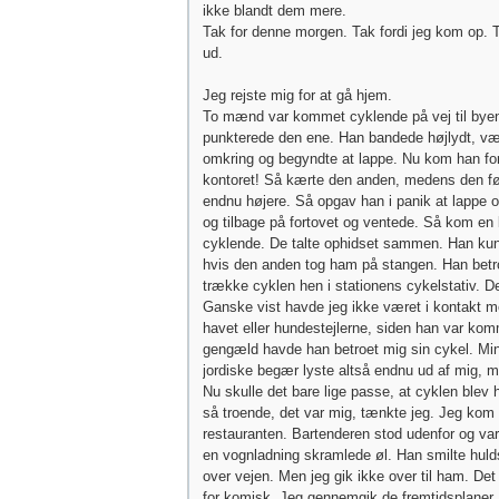
ikke blandt dem mere.
Tak for denne morgen. Tak fordi jeg kom op. T
ud.
Jeg rejste mig for at gå hjem.
To mænd var kommet cyklende på vej til byen
punkterede den ene. Han bandede højlydt, væ
omkring og begyndte at lappe. Nu kom han fo
kontoret! Så kærte den anden, medens den f
endnu højere. Så opgav han i panik at lappe o
og tilbage på fortovet og ventede. Så kom en
cyklende. De talte ophidset sammen. Han kun
hvis den anden tog ham på stangen. Han betr
trække cyklen hen i stationens cykelstativ. De
Ganske vist havde jeg ikke været i kontakt 
havet eller hundestejlerne, siden han var kom
gengæld havde han betroet mig sin cykel. Min 
jordiske begær lyste altså endnu ud af mig, m
Nu skulle det bare lige passe, at cyklen blev
så troende, det var mig, tænkte jeg. Jeg kom 
restauranten. Bartenderen stod udenfor og va
en vognladning skramlede øl. Han smilte huldsa
over vejen. Men jeg gik ikke over til ham. Det
for komisk. Jeg gennemgik de fremtidsplaner, 