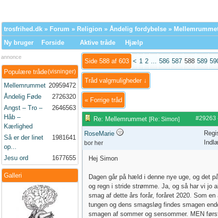
trosfrihed.dk
»
Forum
»
Religion
»
Åndelig fordybelse
» Mellemrumme
Ny bruger
Forside
Aktive tråde
Hjælp
annonce
Side 588 af 603
<
1
2
...
586
587
588
589
59
Populære tråde
(visninger)
Tråd valgmuligheder ↓
Mellemrummet
20959472
Åndelig Føde
2726320
«
Forrige tråd
Angst – Tro –
2646563
Håb –
#29263
Re: Mellemrummet
[
Re: Simon
]
Kærlighed
Regi
RoseMarie
Så er der linet
1981641
Indl
bor her
op...
Jesu ord
1677655
Hej Simon
Galleri
Dagen går på hæld i denne nye uge, og det på
og regn i stride strømme. Ja, og så har vi jo a
smag af dette års forår, foråret 2020. Som en
tungen og dens smagsløg findes smagen end
smagen af sommer og sensommer. MEN førs