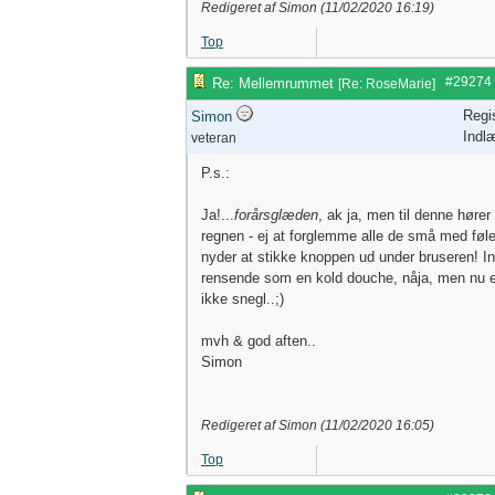
Redigeret af Simon (
11/02/2020
16:19
)
Top
#29274
Re: Mellemrummet
[
Re: RoseMarie
]
Regi
Simon
Indl
veteran
P.s.:
Ja!...
forårsglæden
, ak ja, men til denne hører 
regnen - ej at forglemme alle de små med føle
nyder at stikke knoppen ud under bruseren! In
rensende som en kold douche, nåja, men nu er 
ikke snegl..;)
mvh & god aften..
Simon
Redigeret af Simon (
11/02/2020
16:05
)
Top