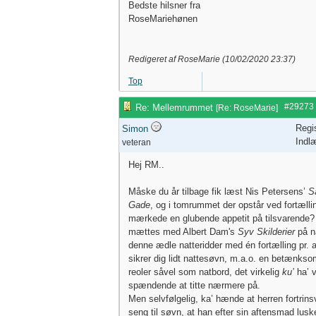
Bedste hilsner fra
RoseMariehønen
Redigeret af RoseMarie (
10/02/2020
23:37
)
Top
#29273
Re: Mellemrummet
[
Re: RoseMarie
]
Regi
Simon
Indl
veteran
Hej RM..
Måske du år tilbage fik læst Nis Petersens’
S
Gade
, og i tomrummet der opstår ved fortælli
mærkede en glubende appetit på tilsvarende? 
mættes med Albert Dam's
Syv Skilderier
på na
denne ædle natteridder med én fortælling pr. af
sikrer dig lidt nattesøvn, m.a.o. en betænkso
reoler såvel som natbord, det virkelig
ku’
ha’ 
spændende at titte nærmere på.
Men selvfølgelig, ka’ hænde at herren fortrins
seng til søvn, at han efter sin aftensmad luske