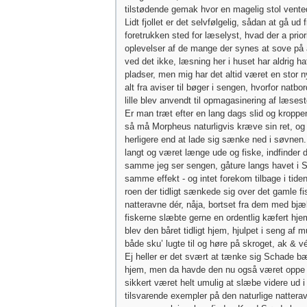
tilstødende gemak hvor en magelig stol vent
Lidt fjollet er det selvfølgelig, sådan at gå ud 
foretrukken sted for læselyst, hvad der a prio
oplevelser af de mange der synes at sove på 
ved det ikke, læsning her i huset har aldrig ha
pladser, men mig har det altid været en stor 
alt fra aviser til bøger i sengen, hvorfor natbo
lille blev anvendt til opmagasinering af læsest
Er man træt efter en lang dags slid og kroppen
så må Morpheus naturligvis kræve sin ret, og 
herligere end at lade sig sænke ned i søvnen.
langt og været længe ude og fiske, indfinder 
samme jeg ser sengen, gåture langs havet i 
samme effekt - og intet forekom tilbage i tiden
roen der tidligt sænkede sig over det gamle fi
natteravne dér, nåja, bortset fra dem med bj
fiskerne slæbte gerne en ordentlig kæfert hje
blev den båret tidligt hjem, hjulpet i seng af m
både sku’ lugte til og høre på skroget, ak & v
Ej heller er det svært at tænke sig Schade 
hjem, men da havde den nu også været oppe 
sikkert været helt umulig at slæbe videre ud i
tilsvarende exempler på den naturlige nattera