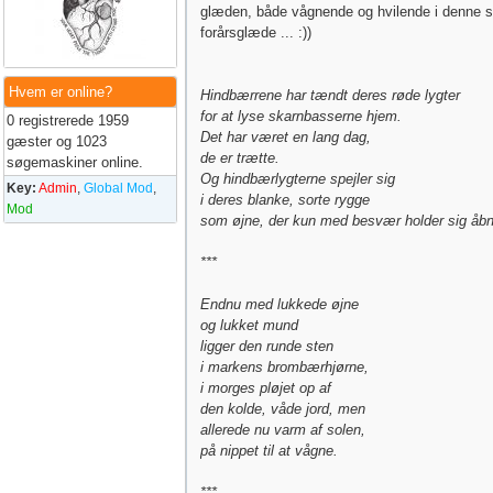
glæden, både vågnende og hvilende i denne s
forårsglæde ... :))
Hvem er online?
Hindbærrene har tændt deres røde lygter
for at lyse skarnbasserne hjem.
0 registrerede 1959
Det har været en lang dag,
gæster og 1023
de er trætte.
søgemaskiner online.
Og hindbærlygterne spejler sig
Key:
Admin
,
Global Mod
,
i deres blanke, sorte rygge
Mod
som øjne, der kun med besvær holder sig åbn
***
Endnu med lukkede øjne
og lukket mund
ligger den runde sten
i markens brombærhjørne,
i morges pløjet op af
den kolde, våde jord, men
allerede nu varm af solen,
på nippet til at vågne.
***