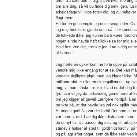
efter. Så taler den til dig, så vil hver lille ting
om alle ting, så vil du finde dig selv igen, tus
arbejdsdage vil ligge foran dig, og du behøve
flugt mere.
En for en gennemgik jeg mine svagheder. Ov
jeg mig fristelser, gjorde dem så tillokkende 
de lokkede ikke, jeg kunne bare være forundre
nogen sinde havde haft tillokkelse for mig elle
Hold fast ved det, tænkte jeg. Lad aldrig dette
af hænde!
Jeg hørte en cykel komme forbi oppe på asfal
vendte mig ikke engang for at se. Det kan m
verdens dejligste pige, men jeg kigger ikke. 
millionærdatter eller en skuespillerinde, og hv
mig, vil hun måske tænke, hvad er det dog for
fyr, ham vil jeg da forfærdelig gerne lære at 
om jeg kigger alligevel! Længere nordpå lå en
tænkte på, at der havde jeg vel nok spildt mege
At nogen gad! Nu var det forbi! Det som alt an
var mere værd. Lad dig ikke distrahere mere.
du et nyt liv. Du passer dig selv og dit arbejde.
stimevis halser af sted til goldt tidsfordriv, på 
og på jagt efter noget, som de ikke selv ved h