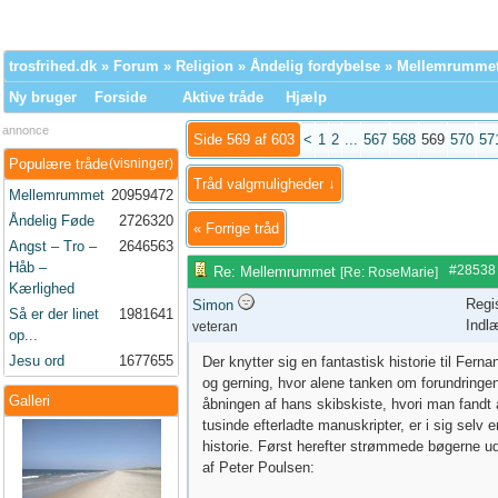
trosfrihed.dk
»
Forum
»
Religion
»
Åndelig fordybelse
» Mellemrumme
Ny bruger
Forside
Aktive tråde
Hjælp
annonce
Side 569 af 603
<
1
2
...
567
568
569
570
57
Populære tråde
(visninger)
Tråd valgmuligheder ↓
Mellemrummet
20959472
Åndelig Føde
2726320
«
Forrige tråd
Angst – Tro –
2646563
Håb –
#28538
Re: Mellemrummet
[
Re: RoseMarie
]
Kærlighed
Regi
Simon
Så er der linet
1981641
Indl
veteran
op...
Jesu ord
1677655
Der knytter sig en fantastisk historie til Fern
og gerning, hvor alene tanken om forundringe
Galleri
åbningen af hans skibskiste, hvori man fandt a
tusinde efterladte manuskripter, er i sig selv
historie. Først herefter strømmede bøgerne ud
af Peter Poulsen: