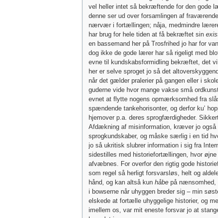
vel heller intet så bekræftende for den gode l
denne ser ud over forsamlingen af fraværende
nærvær i fortællingen; nåja, medmindre lærer
har brug for hele tiden at få bekræftet sin
exi
en bassemand her på Trosfrihed jo har for v
dog ikke de gode lærer har så rigeligt med blo
evne til kundskabsformidling bekræftet, det v
her er selve sproget jo så det altoverskyggen
når det gælder pralerier på gangen eller i skol
guderne vide hvor mange vakse små ordkunst
evnet at flytte nogens opmærksomhed fra slå
spændende tankehorisonter, og derfor ku’ hop
hjemover p.a. deres sprogfærdigheder. Sikkert
Afdækning af misinformation, kræver jo også
sprogkundskaber, og måske særlig i en tid hvo
jo så ukritisk slubrer information i sig fra Inte
sidestilles med historiefortællingen, hvor øjne
afvæbnes. For overfor den rigtig gode historie
som regel så herligt forsvarsløs, helt og aldel
hånd, og kan altså kun
håbe
på nænsomhed, fo
i bowserne når uhyggen breder sig – min søste
elskede at fortælle uhyggelige historier, og m
imellem os, var mit eneste forsvar jo at sta