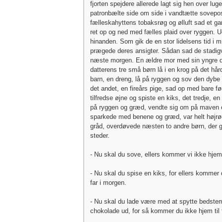
fjorten spejdere allerede lagt sig hen over lu
patronbælte side om side i vandtætte sovepos
fælleskahyttens tobaksrøg og ølluft sad et 
ret op og ned med fælles plaid over ryggen. 
hinanden. Som gik de en stor lidelsens tid i 
prægede deres ansigter. Sådan sad de stadig
næste morgen. En ældre mor med sin yngre d
datterens tre små børn lå i en krog på det hår
barn, en dreng, lå på ryggen og sov den dybe
det andet, en fireårs pige, sad op med bare fø
tilfredse øjne og spiste en kiks, det tredje, en 
på ryggen og græd, vendte sig om på maven 
sparkede med benene og græd, var helt højrød
gråd, overdøvede næsten to andre børn, der 
steder.
- Nu skal du sove, ellers kommer vi ikke hjem 
- Nu skal du spise en kiks, for ellers kommer 
far i morgen.
- Nu skal du lade være med at spytte bedste
chokolade ud, for så kommer du ikke hjem til 