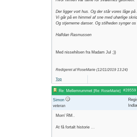
Der ligger vort hus. Og der står vores låge på
Vi går på en himmel af sne med uhørlige skrid
Og stjernerne danser. Og stilheden synger os
Halfdan Rasmussen
Med nissehilsen fra Madam Jul ;))
Redigeret af RoseMarie (
12/11/2019
13:24
)
Top
#28559
Re: Mellemrummet
[
Re: RoseMarie
]
Regi
Simon
Indl
veteran
Morn' RM..
At få fortalt historie …