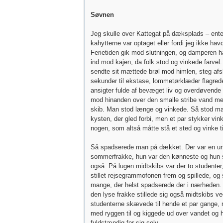
Søvnen
Jeg skulle over Kattegat på dæksplads – ente
kahytterne var optaget eller fordi jeg ikke havd
Ferietiden gik mod slutningen, og damperen h
ind mod kajen, da folk stod og vinkede farve
sendte sit mættede brøl mod himlen, steg afs
sekunder til ekstase, lommetørklæder flagrede 
ansigter fulde af bevæget liv og overdøvende
mod hinanden over den smalle stribe vand m
skib. Man stod længe og vinkede. Så stod ma
kysten, der gled forbi, men et par stykker vin
nogen, som altså måtte stå et sted og vinke t
Så spadserede man på dækket. Der var en ung
sommerfrakke, hun var den kønneste og hun
også. På lugen midtskibs var der to studenter
stillet rejsegrammofonen frem og spillede, og 
mange, der helst spadserede der i nærheden.
den lyse frakke stillede sig også midtskibs v
studenterne skævede til hende et par gange,
med ryggen til og kiggede ud over vandet og h
fuldstændig for sig selv.