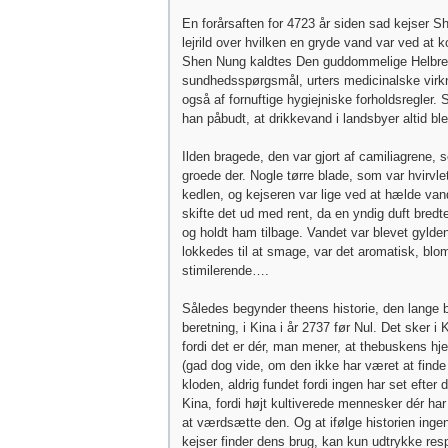
En forårsaften for 4723 år siden sad kejser 
lejrild over hvilken en gryde vand var ved at 
Shen Nung kaldtes Den guddommelige Helbred
sundhedsspørgsmål, urters medicinalske virk
også af fornuftige hygiejniske forholdsregler.
han påbudt, at drikkevand i landsbyer altid bl
Ilden bragede, den var gjort af camiliagrene,
groede der. Nogle tørre blade, som var hvirvlet t
kedlen, og kejseren var lige ved at hælde van
skifte det ud med rent, da en yndig duft bredt
og holdt ham tilbage. Vandet var blevet gylde
lokkedes til at smage, var det aromatisk, blom
stimilerende….
Således begynder theens historie, den lange 
beretning, i Kina i år 2737 før Nul. Det sker i K
fordi det er dér, man mener, at thebuskens hj
(gad dog vide, om den ikke har været at finde
kloden, aldrig fundet fordi ingen har set efter 
Kina, fordi højt kultiverede mennesker dér ha
at værdsætte den. Og at ifølge historien inge
kejser finder dens brug, kan kun udtrykke res