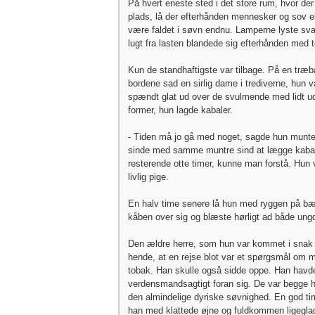
På hvert eneste sted i det store rum, hvor d
plads, lå der efterhånden mennesker og sov el
være faldet i søvn endnu. Lamperne lyste sv
lugt fra lasten blandede sig efterhånden med
Kun de standhaftigste var tilbage. På en træ
bordene sad en sirlig dame i trediverne, hun va
spændt glat ud over de svulmende med lidt u
former, hun lagde kabaler.
- Tiden må jo gå med noget, sagde hun munter
sinde med samme muntre sind at lægge kaba
resterende otte timer, kunne man forstå. Hun 
livlig pige.
En halv time senere lå hun med ryggen på 
kåben over sig og blæste hørligt ad både ungd
Den ældre herre, som hun var kommet i snak
hende, at en rejse blot var et spørgsmål om
tobak. Han skulle også sidde oppe. Han havd
verdensmandsagtigt foran sig. De var begge 
den almindelige dyriske søvnighed. En god ti
han med klattede øjne og fuldkommen ligeglad