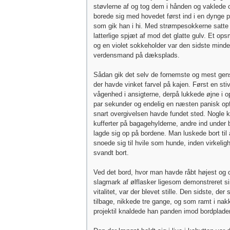
støvlerne af og tog dem i hånden og vaklede o
borede sig med hovedet først ind i en dynge p
som gik han i hi. Med strømpesokkerne satte
latterlige spjæt af mod det glatte gulv. Et o
og en violet sokkeholder var den sidste mind
verdensmand på dæksplads.
Sådan gik det selv de fornemste og mest gens
der havde vinket farvel på kajen. Først en stiv
vågenhed i ansigterne, derpå lukkede øjne i opr
par sekunder og endelig en næsten panisk o
snart overgivelsen havde fundet sted. Nogle k
kufferter på bagagehylderne, andre ind under
lagde sig op på bordene. Man luskede bort til
snoede sig til hvile som hunde, inden virkelig
svandt bort.
Ved det bord, hvor man havde råbt højest og 
slagmark af ølflasker ligesom demonstreret s
vitalitet, var der blevet stille. Den sidste, der
tilbage, nikkede tre gange, og som ramt i nak
projektil knaldede han panden imod bordplade