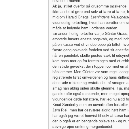
hovedet i maven.
Ak ja, stillet overfor så grusomme søskende, 
ikke andet at gøre end selv at lære at læse, h
mig om Harald Griegs’
Lesningens Velsignels
vidunderlig fortælling, hvori han beretter om s
måde at indynde ham i ordenes verden.
En anden herlig fortæller var jo Günter Grass
erobrede husets eneste bogskab, og med indho
på en kasse ved et vindue oppe på loftet, hvo
første gang oplevede fordelen ved sit enestå
når en pandelok skulle pustes væk til udsynet
kom hans mor op fra forretningen med et æble
den stride gevækst dér i toppen op med en af
hårklemmer. Men Günter var som regel laang
registrerede først omverdenen og hans drillen
den søde æblesmag erstattedes af smagen a
smag han aldrig siden skulle glemme. Tja, mø
ganske ofte også søskende, men meget apro
vidunderlige døde forfattere, har jeg nu altid fo
Knud Sønderby som en uovertruffen fortæller, l
Jørn Riel, men har desværre aldrig hørt ham 
har også jeg været henvist til selv at læse h
der jo også er en berigende oplevelse - og nu 
søvnige øjne omkring morgenbordet: