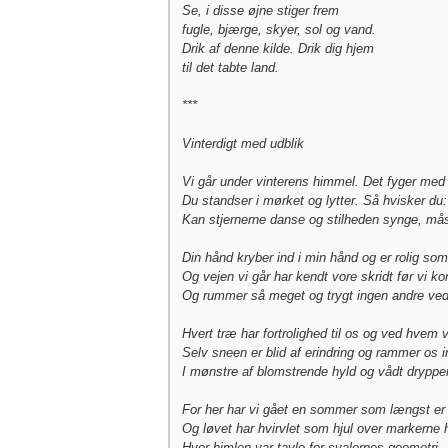
Se, i disse øjne stiger frem
fugle, bjærge, skyer, sol og vand.
Drik af denne kilde. Drik dig hjem
til det tabte land.
***
Vinterdigt med udblik
Vi går under vinterens himmel. Det fyger med
Du standser i mørket og lytter. Så hvisker du:
Kan stjernerne danse og stilheden synge, må
Din hånd kryber ind i min hånd og er rolig so
Og vejen vi går har kendt vore skridt før vi k
Og rummer så meget og trygt ingen andre ve
Hvert træ har fortrolighed til os og ved hvem v
Selv sneen er blid af erindring og rammer os i
I mønstre af blomstrende hyld og vådt drypp
For her har vi gået en sommer som længst er 
Og løvet har hvirvlet som hjul over markerne h
Hvor himlen var tavle for svalernes geometri.