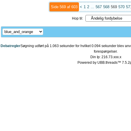
Side 569 af 603
<
1
2
...
567
568
569
570
57
Hop til:
Debatregler
Søgning udført på 1.063 sekunder for hvilket 0.094 sekunder blev anve
forespørgelser.
Din Ip: 216.73.xxx.x
Powered by UBB.threads™ 7.5.2