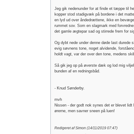
Jeg gik nedenunder for at finde et tæppe til h
kopper stod stadigvæk på bordene i det matte
en lyd ud over åndedrættene, ikke en bevæge
rummet sov. Som en slagmark med forvredne 
det gamle ægtepar sad og stirrede frem for si
Og dybt nede under denne døde last durede 
evig søvnens tone, noget alvidende, forståen
holdt vagt, var der over den tone, medens ski
Så gik jeg op på øverste dæk og lod mig viljel
bunden af en redningsbåd.
- Knud Sønderby.
mvh
Nissen - der godt nok synes det er blevet lidt
ørerne, men savner sneen på luen!
Redigeret af Simon (
14/11/2019
07:47
)