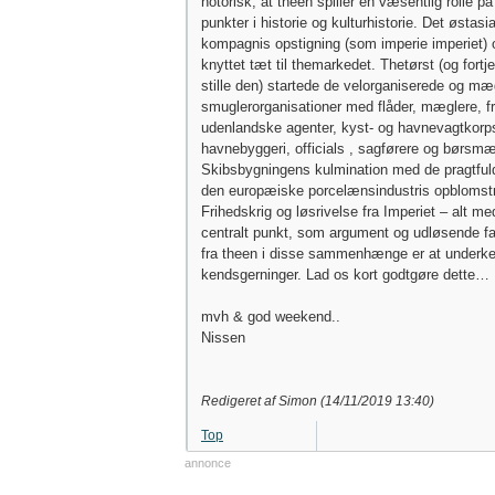
notorisk, at theen spiller en væsentlig rolle p
punkter i historie og kulturhistorie. Det østasi
kompagnis opstigning (som imperie imperiet) o
knyttet tæt til themarkedet. Thetørst (og fortj
stille den) startede de velorganiserede og mæg
smuglerorganisationer med flåder, mæglere, 
udenlandske agenter, kyst- og havnevagtkorps
havnebyggeri, officials , sagførere og børsmæ
Skibsbygningens kulmination med de pragtfuld
den europæiske porcelænsindustris opblomst
Frihedskrig og løsrivelse fra Imperiet – alt m
centralt punkt, som argument og udløsende fak
fra theen i disse sammenhænge er at underke
kendsgerninger. Lad os kort godtgøre dette…
mvh & god weekend..
Nissen
Redigeret af Simon (
14/11/2019
13:40
)
Top
annonce