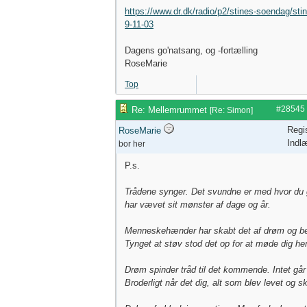
https://www.dr.dk/radio/p2/stines-soendag/st
9-11-03
Dagens go'natsang, og -fortælling
RoseMarie
Top
#28545
Re: Mellemrummet
[
Re: Simon
]
Regi
RoseMarie
Indl
bor her
P.s.
Trådene synger. Det svundne er med hvor du 
har vævet sit mønster af dage og år.
Menneskehænder har skabt det af drøm og b
Tynget at støv stod det op for at møde dig her
Drøm spinder tråd til det kommende. Intet går 
Broderligt når det dig, alt som blev levet og s