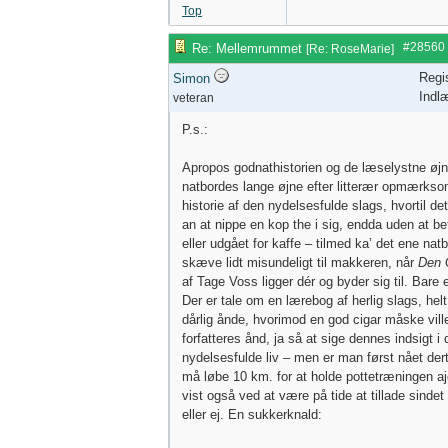
Top
#28560
Re: Mellemrummet
[
Re: RoseMarie
]
Regi
Simon
Indl
veteran
P.s.:
Apropos godnathistorien og de læselystne øj
natbordes lange øjne efter litterær opmærkso
historie af den nydelsesfulde slags, hvortil det
an at nippe en kop the i sig, endda uden at b
eller udgået for kaffe – tilmed ka’ det ene natb
skæve lidt misundeligt til makkeren, når
Den 
af Tage Voss ligger dér og byder sig til. Bare 
Der er tale om en lærebog af herlig slags, hel
dårlig ånde, hvorimod en god cigar måske vill
forfatteres ånd, ja så at sige dennes indsigt i 
nydelsesfulde liv – men er man først nået dert
må løbe 10 km. for at holde pottetræningen ajo
vist også ved at være på tide at tillade sindet f
eller ej. En sukkerknald: