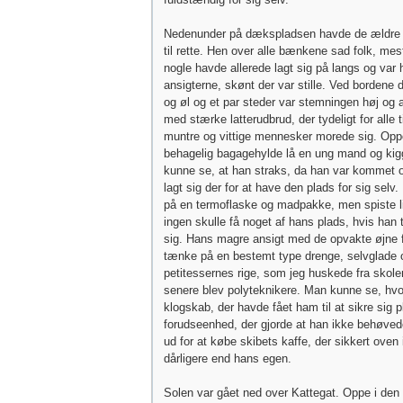
Nedenunder på dækspladsen havde de ældre a
til rette. Hen over alle bænkene sad folk, me
nogle havde allerede lagt sig på langs og var h
ansigterne, skønt der var stille. Ved bordene
og øl og et par steder var stemningen høj og
med stærke latterudbrud, der tydeligt for alle 
muntre og vittige mennesker morede sig. Opp
behagelig bagagehylde lå en ung mand og ki
kunne se, at han straks, da han var kommet
lagt sig der for at have den plads for sig selv
på en termoflaske og madpakke, men spiste li
ingen skulle få noget af hans plads, hvis han t
sig. Hans magre ansigt med de opvakte øjne fi
tænke på en bestemt type drenge, selvglade 
petitessernes rige, som jeg huskede fra skole
senere blev polyteknikere. Man kunne se, hv
klogskab, der havde fået ham til at sikre sig 
forudseenhed, der gjorde at han ikke behøved
ud for at købe skibets kaffe, der sikkert oven 
dårligere end hans egen.
Solen var gået ned over Kattegat. Oppe i den 