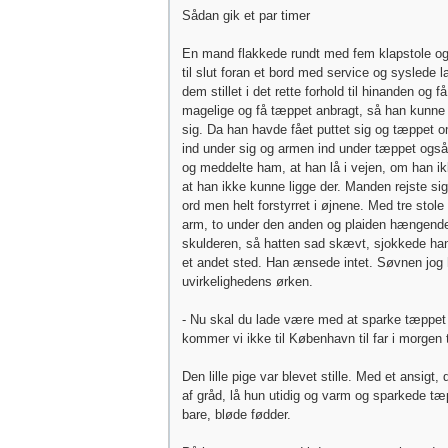
Sådan gik et par timer
En mand flakkede rundt med fem klapstole o
til slut foran et bord med service og syslede l
dem stillet i det rette forhold til hinanden og f
magelige og få tæppet anbragt, så han kunne 
sig. Da han havde fået puttet sig og tæppet o
ind under sig og armen ind under tæppet også
og meddelte ham, at han lå i vejen, om han i
at han ikke kunne ligge der. Manden rejste sig
ord men helt forstyrret i øjnene. Med tre stol
arm, to under den anden og plaiden hængend
skulderen, så hatten sad skævt, sjokkede han
et andet sted. Han ænsede intet. Søvnen jog 
uvirkelighedens ørken.
- Nu skal du lade være med at sparke tæppet af
kommer vi ikke til København til far i morgen t
Den lille pige var blevet stille. Med et ansigt, 
af gråd, lå hun utidig og varm og sparkede tæ
bare, bløde fødder.