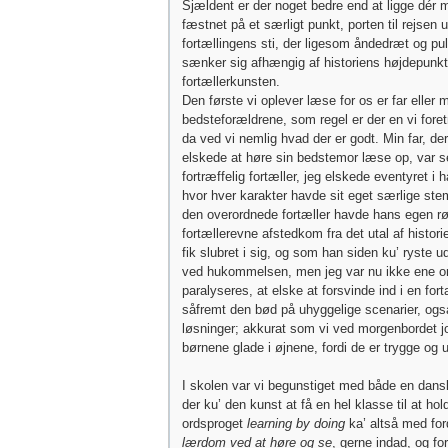
Sjældent er der noget bedre end at ligge dér
fæstnet på et særligt punkt, porten til rejsen 
fortællingens sti, der ligesom åndedræt og pu
sænker sig afhængig af historiens højdepunkt
fortællerkunsten.
Den første vi oplever læse for os er far eller m
bedsteforældrene, som regel er der en vi foret
da ved vi nemlig hvad der er godt. Min far, d
elskede at høre sin bedstemor læse op, var s
fortræffelig fortæller, jeg elskede eventyret 
hvor hver karakter havde sit eget særlige st
den overordnede fortæller havde hans egen røs
fortællerevne afstedkom fra det utal af histor
fik slubret i sig, og som han siden ku’ ryste 
ved hukommelsen, men jeg var nu ikke ene o
paralyseres, at elske at forsvinde ind i en fort
såfremt den bød på uhyggelige scenarier, og
løsninger; akkurat som vi ved morgenbordet j
børnene glade i øjnene, fordi de er trygge og
I skolen var vi begunstiget med både en dans
der ku’ den kunst at få en hel klasse til at hol
ordsproget
learning by doing
ka’ altså med ford
lærdom ved at høre og se
, gerne indad, og fo