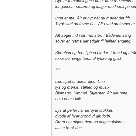
Dyb er forblødningens time. Men fødselens s
ler gennem smærte og klager med smil på si
Intet er nyt. Alt er nyt når du møder det frit.
Trygt skal du favne det. Alt hvad du favner er 
Alt søger ind i sit mønster. I trådenes sang
sover en rytme der stiger til helhed engang.
Skønhed og hæslighed bløder. I trend og i trå
toner det evige tema af lykke og gråd.
***
Ene sjæl er deres øjne. Ene
lys og mørke, stilhed og musik.
Blomster. Himmel. Stjærner. Alt det rene
bor i deres blik.
Lys af perler har de øjne drukket,
dybde af hver brønd vi gik forbi.
Drøm har signet dem og dagen slukket
al sin tørst deri.