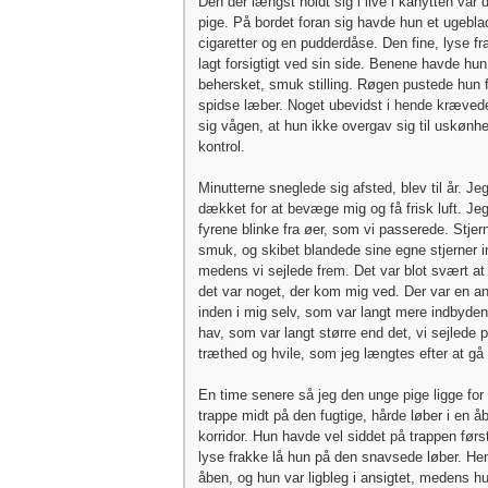
Den der længst holdt sig i live i kahytten va
pige. På bordet foran sig havde hun et ugebl
cigaretter og en pudderdåse. Den fine, lyse f
lagt forsigtigt ved sin side. Benene havde hun
behersket, smuk stilling. Røgen pustede hun 
spidse læber. Noget ubevidst i hende krævede
sig vågen, at hun ikke overgav sig til uskøn
kontrol.
Minutterne sneglede sig afsted, blev til år. Je
dækket for at bevæge mig og få frisk luft. Je
fyrene blinke fra øer, som vi passerede. Stjer
smuk, og skibet blandede sine egne stjerner in
medens vi sejlede frem. Det var blot svært at 
det var noget, der kom mig ved. Der var en a
inden i mig selv, som var langt mere indbyden
hav, som var langt større end det, vi sejlede p
træthed og hvile, som jeg længtes efter at gå t
En time senere så jeg den unge pige ligge for
trappe midt på den fugtige, hårde løber i en 
korridor. Hun havde vel siddet på trappen først
lyse frakke lå hun på den snavsede løber. H
åben, og hun var ligbleg i ansigtet, medens h