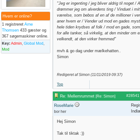
"Jeg er ingenting / jeg bliver aldrig til noget / A
drømmer jeg om alverdens ting / Vinduet i mit
værelse, som bebos af en af de millioner i v
Hvem er online?
aner hvem er / Vender ud mod en gades myst
1 registreret
Arne
hele tiden krydses af folk / mod en gade, som
Thomsen
433 gæster og
for alle tanker, så virkelig, at den minder om 
367 søgemaskiner online.
velkendt, at den virker fremmed"
Key:
Admin
,
Global Mod
,
Mod
mvh & go dag under mælkehatten..
Simon
Redigeret af Simon (
11/11/2019
09:37
)
Top
#28541
Re: Mellemrummet
[
Re: Simon
]
Regi
RoseMarie
Indl
bor her
Hej Simon
Tak til tiktak :))