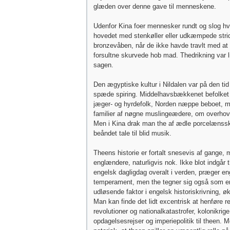
glæden over denne gave til menneskene.
Udenfor Kina foer mennesker rundt og slog hv
hovedet med stenkøller eller udkæmpede stri
bronzevåben, når de ikke havde travlt med at
forsultne skurvede hob mad. Thedrikning var 
sagen.
Den ægyptiske kultur i Nildalen var på den tid 
spæde spiring. Middelhavsbækkenet befolket 
jæger- og hyrdefolk, Norden næppe beboet, mu
familier af nøgne muslingeædere, om overhov
Men i Kina drak man the af ædle porcelænssk
beåndet tale til blid musik.
Theens historie er fortalt snesevis af gange, 
englændere, naturligvis nok. Ikke blot indgår t
engelsk dagligdag overalt i verden, præger eng
temperament, men the tegner sig også som e
udløsende faktor i engelsk historiskrivning, øk
Man kan finde det lidt excentrisk at henføre re
revolutioner og nationalkatastrofer, kolonikrige
opdagelsesrejser og imperiepolitik til theen. 