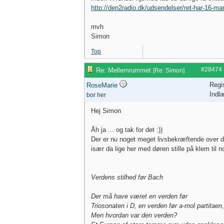
http://den2radio.dk/udsendelser/ret-har-16-ma
mvh
Simon
Top
#28474
Re: Mellemrummet
[
Re: Simon
]
Regi
RoseMarie
Indl
bor her
Hej Simon
Åh ja ... og tak for det :))
Der er nu noget meget livsbekræftende over 
især da lige her med døren stille på klem til 
Verdens stilhed før Bach
Der må have været en verden før
Triosonaten i D, en verden før a-mol partitaen,
Men hvordan var den verden?