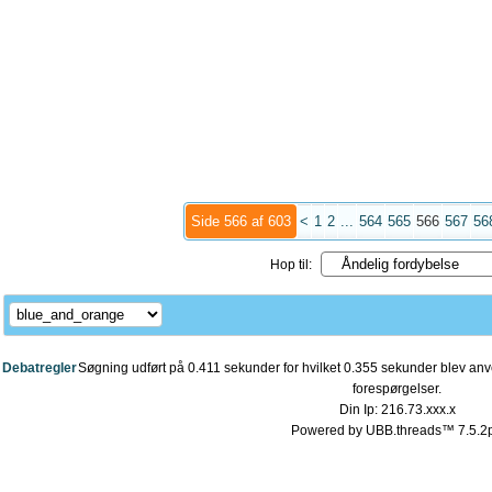
Side 566 af 603
<
1
2
...
564
565
566
567
56
Hop til:
Debatregler
Søgning udført på 0.411 sekunder for hvilket 0.355 sekunder blev anve
forespørgelser.
Din Ip: 216.73.xxx.x
Powered by UBB.threads™ 7.5.2