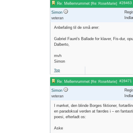
#28463
Re: Mellemrummet
[
Re: RoseMarie
]
Regi
Simon
Indl
veteran
Anbefaling til de små ører:
Gabriel Fauré's Ballade for klaver, Fis-dur, op
Dalberto,
mvh
Simon
Top
#28471
Re: Mellemrummet
[
Re: RoseMarie
]
Regi
Simon
Indl
veteran
I mørket, den blinde Borges fiktioner, fortælli
en paradoksal verden at færdes i – en fantasti
poesi, efterladt os:
Aske