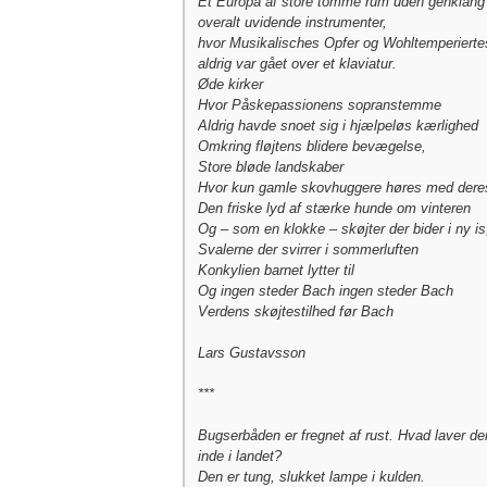
Et Europa af store tomme rum uden genklang
overalt uvidende instrumenter,
hvor Musikalisches Opfer og Wohltemperierte
aldrig var gået over et klaviatur.
Øde kirker
Hvor Påskepassionens sopranstemme
Aldrig havde snoet sig i hjælpeløs kærlighed
Omkring fløjtens blidere bevægelse,
Store bløde landskaber
Hvor kun gamle skovhuggere høres med dere
Den friske lyd af stærke hunde om vinteren
Og – som en klokke – skøjter der bider i ny is
Svalerne der svirrer i sommerluften
Konkylien barnet lytter til
Og ingen steder Bach ingen steder Bach
Verdens skøjtestilhed før Bach
Lars Gustavsson
***
Bugserbåden er fregnet af rust. Hvad laver de
inde i landet?
Den er tung, slukket lampe i kulden.