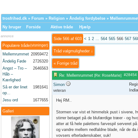
trosfrihed.dk
»
Forum
»
Religion
»
Åndelig fordybelse
» Mellemrumme
Ny bruger
Forside
Aktive tråde
Hjælp
annonce
Side 566 af 603
<
1
2
...
564
565
566
567
56
Populære tråde
(visninger)
Tråd valgmuligheder ↓
Mellemrummet
20959472
Åndelig Føde
2726320
«
Forrige tråd
Angst – Tro –
2646563
Håb –
#28454
Re: Mellemrummet
[
Re: RoseMarie
]
Kærlighed
Regi
Simon
Så er der linet
1981641
Indl
veteran
op...
Jesu ord
1677655
Hej RM..
Galleri
Stormen var vist et himmelsk pust i sivene, h
stirrer betaget på de blufærdige træer - og hvo
atter at få hele palettens farvespil serveret på
og vandre mellem nedfaldne blade, når de da i
vovsers efterladenskaber, suk!