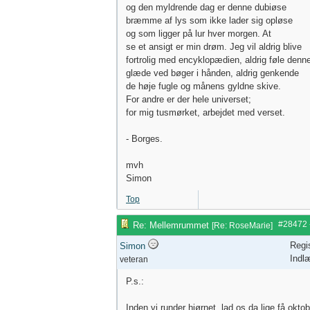
og den myldrende dag er denne dubiøse
bræmme af lys som ikke lader sig opløse
og som ligger på lur hver morgen. At
se et ansigt er min drøm. Jeg vil aldrig blive
fortrolig med encyklopædien, aldrig føle denn
glæde ved bøger i hånden, aldrig genkende
de høje fugle og månens gyldne skive.
For andre er der hele universet;
for mig tusmørket, arbejdet med verset.
- Borges.
mvh
Simon
Top
#28472
Re: Mellemrummet
[
Re: RoseMarie
]
Regi
Simon
Indl
veteran
P.s.:
Inden vi runder hjørnet, lad os da lige få oktob