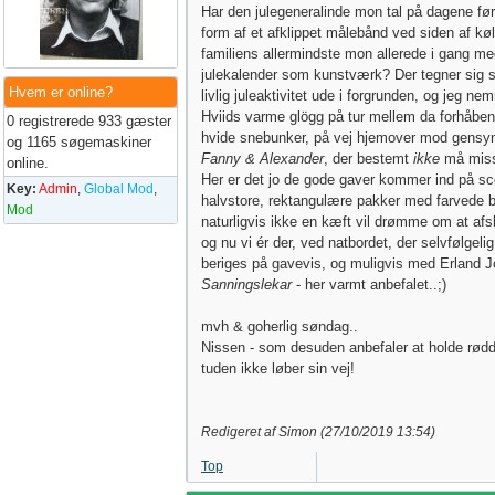
Har den julegeneralinde mon tal på dagene før 
form af et afklippet målebånd ved siden af k
familiens allermindste mon allerede i gang me
julekalender som kunstværk? Der tegner sig 
Hvem er online?
livlig juleaktivitet ude i forgrunden, og jeg ne
Hviids varme glögg på tur mellem da forhåben
0 registrerede 933 gæster
hvide snebunker, på vej hjemover mod gensyn
og 1165 søgemaskiner
Fanny & Alexander
, der bestemt
ikke
må mis
online.
Her er det jo de gode gaver kommer ind på s
Key:
Admin
,
Global Mod
,
halvstore, rektangulære pakker med farvede 
Mod
naturligvis ikke en kæft vil drømme om at afsl
og nu vi ér der, ved natbordet, der selvfølgeli
beriges på gavevis, og muligvis med Erland 
Sanningslekar
- her varmt anbefalet..;)
mvh & goherlig søndag..
Nissen - som desuden anbefaler at holde rød
tuden ikke løber sin vej!
Redigeret af Simon (
27/10/2019
13:54
)
Top