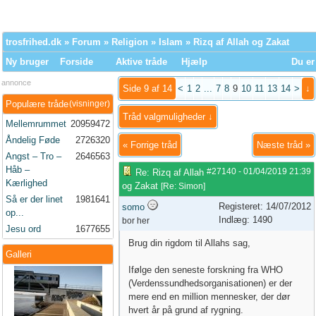
trosfrihed.dk
»
Forum
»
Religion
»
Islam
» Rizq af Allah og Zakat
Ny bruger
Forside
Aktive tråde
Hjælp
Du er
annonce
Side 9 af 14
<
1
2
...
7
8
9
10
11
13
14
>
↓
Populære tråde
(visninger)
Tråd valgmuligheder ↓
Mellemrummet
20959472
Åndelig Føde
2726320
«
Forrige tråd
Næste tråd
»
Angst – Tro –
2646563
Håb –
#27140
-
01/04/2019
21:39
Re: Rizq af Allah
Kærlighed
og Zakat
[
Re: Simon
]
Så er der linet
1981641
Registeret: 14/07/2012
somo
op...
Indlæg: 1490
bor her
Jesu ord
1677655
Brug din rigdom til Allahs sag,
Galleri
Ifølge den seneste forskning fra WHO
(Verdenssundhedsorganisationen) er der
mere end en million mennesker, der dør
hvert år på grund af rygning.