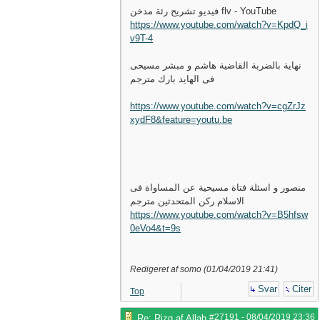
فيديو تشريح رئة مدخن flv - YouTube
https://www.youtube.com/watch?v=KpdQ_i
v9T-4
نهاية بالضربة القاضية هاشم و مبشر مسيحى
فى الهايد بارك مترجم
https://www.youtube.com/watch?v=cgZrJz
xydF8&feature=youtu.be
منصور و اسئلة فتاة مسيحية عن المساواة فى
الاسلام ركن المتحدثين مترجم
https://www.youtube.com/watch?v=B5hfsw
0eVo4&t=9s
Redigeret af somo (
01/04/2019
21:41
)
Svar
Citer
Top
#27191
-
08/04/2019
23:36
Re: Rizq af Allah