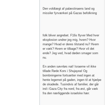
Den voldtægt af palæstinaens land og
missiler fyrværkeri på Gazas befolkning
folk bliver angrebet. F16s flyver Med hver
eksplosion undrer jeg mig, hvem? Hvor
mange? Hvad er deres tilstand nu? Hvem
er væk? Hvem er tilbage? Hvor vil det
ende? Jeg ved, hvad døden smager som
nu.
En anden søvnløs nat! Israerne vil ikke
tillade Røde Kors i Shujayea! Og
bombningerne fortsætter med ingen at
hente legemet på gaden, ingen til at hjælpe
de skadede. Tusindvis af familier, der går
ind i Gaza City fra nord, fra øst, går væk
fra den nærliggende israelske hær.