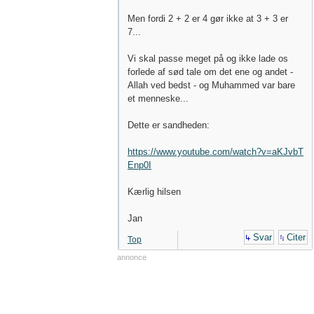
Men fordi 2 + 2 er 4 gør ikke at 3 + 3 er
7...
Vi skal passe meget på og ikke lade os
forlede af sød tale om det ene og andet -
Allah ved bedst - og Muhammed var bare
et menneske...
Dette er sandheden:
https://www.youtube.com/watch?v=aKJvbT
Enp0I
Kærlig hilsen
Jan
Svar
Citer
Top
annonce