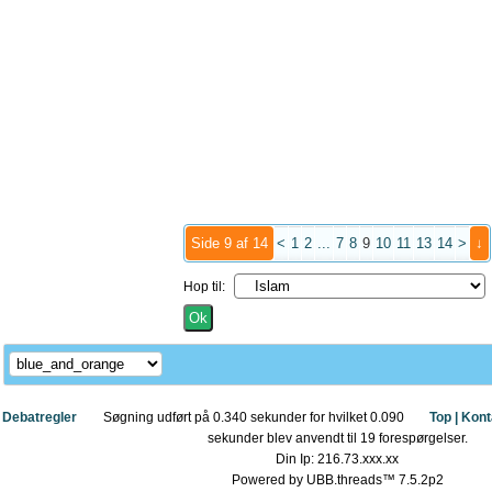
Side 9 af 14
<
1
2
...
7
8
9
10
11
13
14
>
↓
Hop til:
Debatregler
Søgning udført på 0.340 sekunder for hvilket 0.090
Top |
Kont
sekunder blev anvendt til 19 forespørgelser.
Din Ip: 216.73.xxx.xx
Powered by UBB.threads™ 7.5.2p2