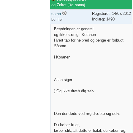
og Zakat
[
Re: somo
]
Registeret: 14/07/2012
somo
Indlæg: 1490
bor her
Betydningen er generel
og ikke særlig i Koranen
Hvert tab for helbred og penge er forbudt
Såsom
i Koranen
Allah siger:
) Og ikke dræb dig selv
Den der døde ved røg dræbte sig selv.
Du køber frugt,
køber slik, alt dette er halal, du køber røg,