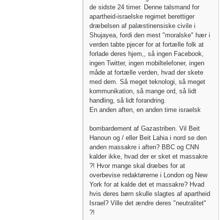
de sidste 24 timer. Denne talsmand for
apartheid-israelske regimet berettiger
dræbelsen af ​​palæstinensiske civile i
Shujayea, fordi den mest "moralske" hær i
verden tabte pjecer for at fortælle folk at
forlade deres hjem,, så ingen Facebook,
ingen Twitter, ingen mobiltelefoner, ingen
måde at fortælle verden, hvad der skete
med dem. Så meget teknologi, så meget
kommunikation, så mange ord, så lidt
handling, så lidt forandring.
En anden aften, en anden time israelsk
bombardement af Gazastriben. Vil Beit
Hanoun og / eller Beit Lahia i nord se den
anden massakre i aften? BBC og CNN
kalder ikke, hvad der er sket et massakre
?! Hvor mange skal dræbes for at
overbevise redaktørerne i London og New
York for at kalde det et massakre? Hvad
hvis deres børn skulle slagtes af apartheid
Israel? Ville det ændre deres "neutralitet"
?!