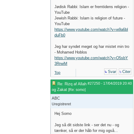
Jødisk Rabbi: Islam er fremtidens religion -
YouTube
Jewish Rabbi: Islam is religion of future -
YouTube
https://www.youtube.com/watch?v=w9a6bl
duFb0
Jeg har syndet meget og har mistet min tro
- Mohamed Hoblos
https://www.youtube.com/watch?v=O5sbY
3RrwiM
Svar
Citer
Top
#27250
-
17/04/2019
20:40
Re: Rizq af Allah
og Zakat
[
Re: somo
]
ABC
Uregistreret
Hej Somo
Jeg så dit sidste link - ser det nu - og
tænker, så er der håb for mig også...