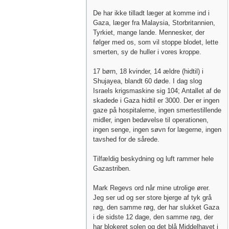
De har ikke tilladt læger at komme ind i
Gaza, læger fra Malaysia, Storbritannien,
Tyrkiet, mange lande. Mennesker, der
følger med os, som vil stoppe blodet, lette
smerten, sy de huller i vores kroppe.
17 børn, 18 kvinder, 14 ældre (hidtil) i
Shujayea, blandt 60 døde. I dag slog
Israels krigsmaskine sig 104; Antallet af de
skadede i Gaza hidtil er 3000. Der er ingen
gaze på hospitalerne, ingen smertestillende
midler, ingen bedøvelse til operationen,
ingen senge, ingen søvn for lægerne, ingen
tavshed for de sårede.
Tilfældig beskydning og luft rammer hele
Gazastriben.
Mark Regevs ord når mine utrolige ører.
Jeg ser ud og ser store bjerge af tyk grå
røg, den samme røg, der har slukket Gaza
i de sidste 12 dage, den samme røg, der
har blokeret solen og det blå Middelhavet i