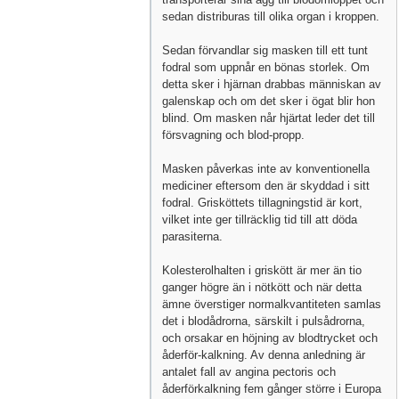
sedan distriburas till olika organ i kroppen.
Sedan förvandlar sig masken till ett tunt
fodral som uppnår en bönas storlek. Om
detta sker i hjärnan drabbas människan av
galenskap och om det sker i ögat blir hon
blind. Om masken når hjärtat leder det till
försvagning och blod-propp.
Masken påverkas inte av konventionella
mediciner eftersom den är skyddad i sitt
fodral. Grisköttets tillagningstid är kort,
vilket inte ger tillräcklig tid till att döda
parasiterna.
Kolesterolhalten i griskött är mer än tio
ganger högre än i nötkött och när detta
ämne överstiger normalkvantiteten samlas
det i blodådrorna, särskilt i pulsådrorna,
och orsakar en höjning av blodtrycket och
åderför-kalkning. Av denna anledning är
antalet fall av angina pectoris och
åderförkalkning fem gånger större i Europa