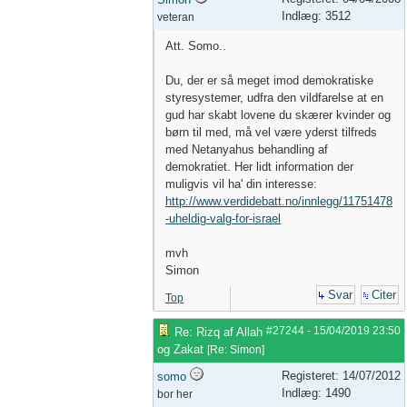
Indlæg: 3512
veteran
Att. Somo..
Du, der er så meget imod demokratiske
styresystemer, udfra den vildfarelse at en
gud har skabt lovene du skærer kvinder og
børn til med, må vel være yderst tilfreds
med Netanyahus behandling af
demokratiet. Her lidt information der
muligvis vil ha' din interesse:
http://www.verdidebatt.no/innlegg/11751478
-uheldig-valg-for-israel
mvh
Simon
Svar
Citer
Top
#27244
-
15/04/2019
23:50
Re: Rizq af Allah
og Zakat
[
Re: Simon
]
Registeret: 14/07/2012
somo
Indlæg: 1490
bor her