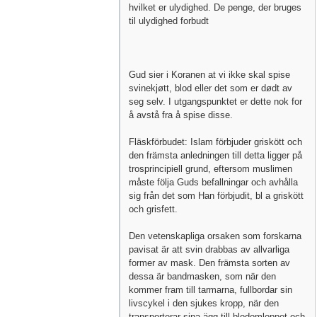
hvilket er ulydighed. De penge, der bruges
til ulydighed forbudt
Gud sier i Koranen at vi ikke skal spise
svinekjøtt, blod eller det som er dødt av
seg selv. I utgangspunktet er dette nok for
å avstå fra å spise disse.
Fläskförbudet: Islam förbjuder griskött och
den främsta anledningen till detta ligger på
trosprincipiell grund, eftersom muslimen
måste följa Guds befallningar och avhålla
sig från det som Han förbjudit, bl a griskött
och grisfett.
Den vetenskapliga orsaken som forskarna
pavisat är att svin drabbas av allvarliga
former av mask. Den främsta sorten av
dessa är bandmasken, som när den
kommer fram till tarmarna, fullbordar sin
livscykel i den sjukes kropp, när den
transporterar sina ägg till blodomloppet och