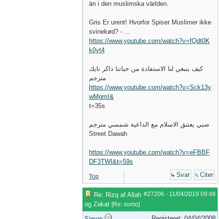
än i den muslimska världen.
Gris Er urent! Hvorfor Spiser Muslimer ikke
svinekød? - ...
https://www.youtube.com/watch?v=fQdt0K
k0yt4
كيف ينبغي لنا الاستفادة من حياتنا ذاكر نايك
مترجم
https://www.youtube.com/watch?v=Sck13y
wMgmI&
t=35s
صبي يعتنق الاسلام مع الداعية شمسي مترجم
Street Dawah
https://www.youtube.com/watch?v=eFBBF
DF3TWI&t=59s
Svar
Citer
Top
#27206
-
11/04/2019
09:48
Re: Rizq af Allah
og Zakat
[
Re: somo
]
Registeret: 04/04/2008
Simon