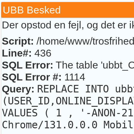
UBB Besked
Der opstod en fejl, og det er 
Script:
/home/www/trosfrihed.
Line#:
436
SQL Error:
The table 'ubbt_O
SQL Error #:
1114
Query:
REPLACE INTO ubb
(USER_ID,ONLINE_DISPLA
VALUES ( 1 , '-ANON-21
Chrome/131.0.0.0 Mobil