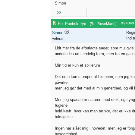
Simon
Top
#24049
Re: Poetisk fryd..
[
Re: RoseMarie
]
Regi
Simon
Indl
veteran
Lidt mer fra de efterladte sager, som muligvis
anderledes ud i endelig form, men fra en gansk
Min tid er kun et spillerum
Det er jo kun stumper af historien, som jeg kan 
påvirke,
men jeg gør det med al min generthed, og vil ku
Men jeg spadserer naturen med stok, og synge
fuglene,
hold kæft, hvor kan man tænke, det er ikke d
taksigelse.
Ingen har slået mig i hovedet, men jeg er forg
nysgerrighed,