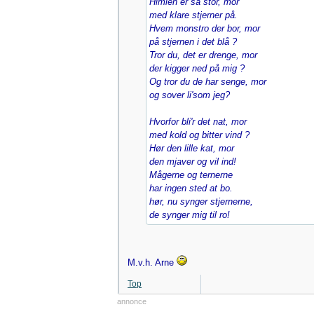
Himlen er så stor, mor
med klare stjerner på.
Hvem monstro der bor, mor
på stjernen i det blå ?
Tror du, det er drenge, mor
der kigger ned på mig ?
Og tror du de har senge, mor
og sover li'som jeg?
Hvorfor bli'r det nat, mor
med kold og bitter vind ?
Hør den lille kat, mor
den mjaver og vil ind!
Mågerne og ternerne
har ingen sted at bo.
hør, nu synger stjernerne,
de synger mig til ro!
M.v.h. Arne
Top
annonce