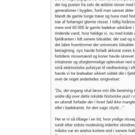
der tog pusten fra selv de ældste nisser med 
generationer i bygden, fordi man uanset alder 
blandt de gamle tunge træer og huse med histo
træ af forlængst glemte nisser. I tidlig forårss
mere end 60.000 år gamle badekar udskåret i f
rindende vand, hvor heldige vi, nu med kolde ø
fjeldkanten i lidt senere tidsalder, dér sad og
det labre fruentimmer der universets tidsalder 
betragtning, nys havde forladt akkurat vores 
fortidens nissemænd og koner havde skrevet 
irritationer og uforglemmelige oplevelser ned 
små elektroniske pufskyer til nedhentning i ef
havde vi tre brøleaber sikkert siddet dér i fje
over de noget anderledes omgivelser:
"Du, der engang skal læse min lille beretning h
undre dig over dette iskolde historiske pust i 
en ukendt forfader der i hvert fald ikke mangler
eller i badekarret, for den sags skyld…"
Her er vi så tilbage i en tid, hvor yndige nisse
rundt efter sidste modeskrig indenfor skindned
måske var en anelse kortere end i senere hulk