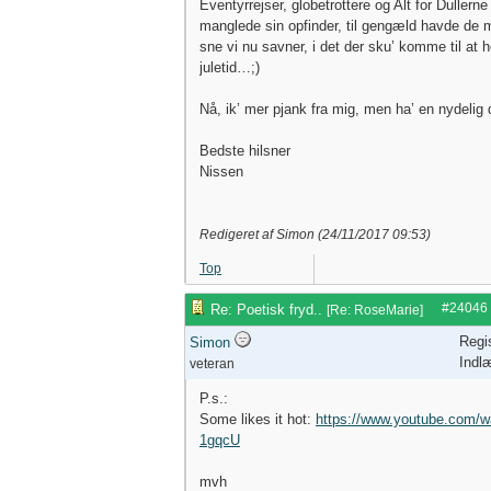
Eventyrrejser, globetrottere og Alt for Dullern
manglede sin opfinder, til gengæld havde de 
sne vi nu savner, i det der sku’ komme til at
juletid…;)
Nå, ik’ mer pjank fra mig, men ha’ en nydelig 
Bedste hilsner
Nissen
Redigeret af Simon (
24/11/2017
09:53
)
Top
#24046
Re: Poetisk fryd..
[
Re: RoseMarie
]
Regi
Simon
Indl
veteran
P.s.:
Some likes it hot:
https://www.youtube.com/
1gqcU
mvh