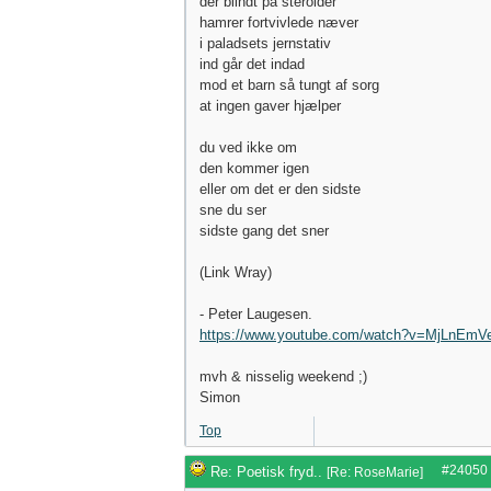
der blindt på steroider
hamrer fortvivlede næver
i paladsets jernstativ
ind går det indad
mod et barn så tungt af sorg
at ingen gaver hjælper
du ved ikke om
den kommer igen
eller om det er den sidste
sne du ser
sidste gang det sner
(Link Wray)
- Peter Laugesen.
https://www.youtube.com/watch?v=MjLnEm
mvh & nisselig weekend ;)
Simon
Top
#24050
Re: Poetisk fryd..
[
Re: RoseMarie
]