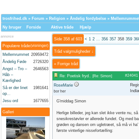
trosfrihed.dk
»
Forum
»
Religion
»
Åndelig fordybelse
» Mellemrumme
Ny bruger
Forside
Aktive tråde
Hjælp
annonce
Side 358 af 603
<
1
2
...
356
357
358
359
36
Populære tråde
(visninger)
Tråd valgmuligheder ↓
Mellemrummet
20959472
Åndelig Føde
2726320
«
Forrige tråd
Angst – Tro –
2646563
Håb –
#24041
Re: Poetisk fryd..
[
Re: Simon
]
Kærlighed
Regi
RoseMarie
Så er der linet
1981641
Indl
bor her
op...
Jesu ord
1677655
G'middag Simon
Galleri
Herlige billeder, jeg kan slet ikke vente nu, s
snesikrestøvler er allerede fundet. Og med bar
grøden og dansen om ugletræet, så må vi ha' 
første vinterlige nissefortælling: