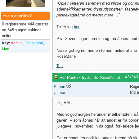
"Oplev vinteren sammen med Nisse og dom
stjernekikkernætter, dryptudssnøften, fastel
pandekagetårne og meget mere ..."
Hvem er online?
0 registrerede 444 gæster
Ta' et kig
her
og 348 søgemaskiner
online.
P.s. Gaven ligger i ereolen og må åbnes med 
Key:
Admin
,
Global Mod
,
Mod
Nisseligst og nu med en fornemmelse af sne
RoseMarie
Top
#24043
Re: Poetisk fryd..
[
Re: RoseMarie
]
Regi
Simon
Indl
veteran
Hej RM..
Med et godmorgen herunder mælkehatten, så
gaven! – som åbnes når alt andet er fra borde
julegave i november, ih da også, forkælede jeg
Det er noget jeg godt ka’ savne, turene på ski