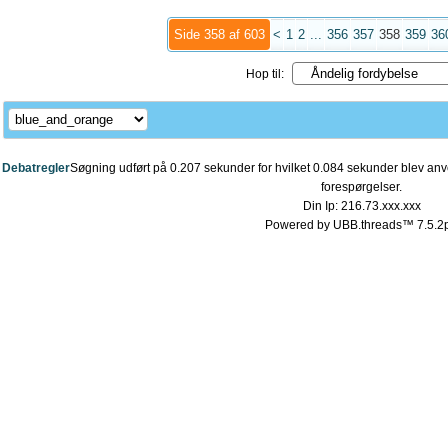
Side 358 af 603
<
1
2
...
356
357
358
359
36
Hop til:
Debatregler
Søgning udført på 0.207 sekunder for hvilket 0.084 sekunder blev anve
forespørgelser.
Din Ip: 216.73.xxx.xxx
Powered by UBB.threads™ 7.5.2