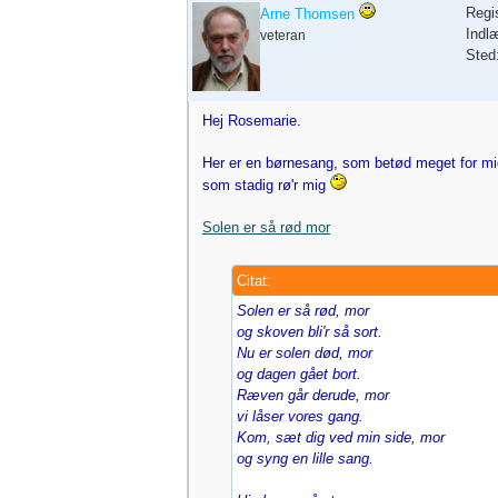
Regi
Arne Thomsen
Indl
veteran
Sted
Hej Rosemarie.
Her er en børnesang, som betød meget for mi
som stadig rø'r mig
Solen er så rød mor
Citat:
Solen er så rød, mor
og skoven bli'r så sort.
Nu er solen død, mor
og dagen gået bort.
Ræven går derude, mor
vi låser vores gang.
Kom, sæt dig ved min side, mor
og syng en lille sang.