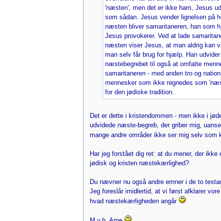
'næsten', men det er ikke ham, Jesus 
som sådan. Jesus vender lignelsen på h
næsten bliver samaritaneren, han som hj
Jesus provokerer. Ved at lade samarita
næsten viser Jesus, at man aldrig kan v
man selv får brug for hjælp. Han udvider
næstebegrebet til også at omfatte menn
samaritaneren - med anden tro og nationa
mennesker som ikke regnedes som 'næs
for den jødiske tradition.
Det er dette i kristendommen - men ikke i j
udvidede næste-begreb, der griber mig, uanset
mange andre områder ikke ser mig selv som 
Har jeg forstået dig ret: at du mener, der ikke 
jødisk og kristen næstekærlighed?
Du nævner nu også andre emner i de to testa
Jeg foreslår imidlertid, at vi først afklarer vore
hvad næstekærligheden angår
M.v.h. Arne