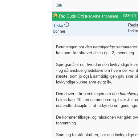
Top
#23070
Re: Guds Ord
[
Re: Arne Thomsen
]
Regis
Tikka
Indlæ
bor her
Beretningen om
den barmhjertige samaritaner
kan som før skrevet deles op i 2, mener jeg.
Spørgsmålet om hvordan den lovkyndige kunne
- og så anskuelighedslære om hvem der var 
næste, som jo også samtidig igen gav svar p
lovkyndige kunne arve evigt liv.
Derudover står beretningen om
den barmhjerti
Lukas kap. 10 i en sammenhæng, hvor Jesu
udsendte disciple til at forkynde om guds rige
De kommer tilbage, og missionen var gået ove
forventning.
Som jeg forstår skriften, har den lovkyndige 