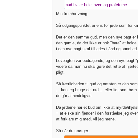
bud hviler hele loven og profeterne.
Min fremhævning.
Så udgangspunktet er ens for jøde som for kri
Det er den samme gud, men den nye pagt er 
den gamle, da det ikke er nok "bare" at holde
i den nye pagt skal tilbedes i ånd og sandhed.
Lovpagten var opdragende, og den nye pagt "g
videre da man nu skal gøre det rette af hjerte
pligt.
Så kærligheden til gud og næsten er den sam
... kan jeg bruge det ord ... eller lidt som børn
de går almindeligvis.
Da jøderne har et bud om ikke at myrde/ihjelsl
= at elske sin fjender i den forståelse jeg ove
at forklare mig med, vil jeg mene.
Så når du spørger: