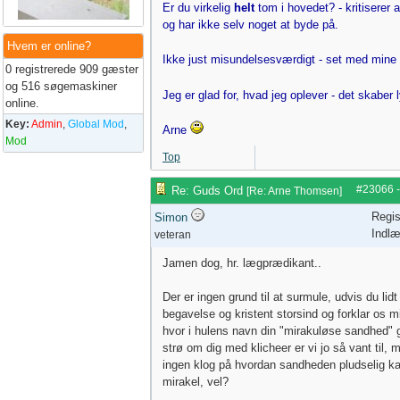
Er du virkelig
helt
tom i hovedet? - kritiserer a
og har ikke selv noget at byde på.
Hvem er online?
Ikke just misundelsesværdigt - set med mine
0 registrerede 909 gæster
og 516 søgemaskiner
Jeg er glad for, hvad jeg oplever - det skaber
online.
Key:
Admin
,
Global Mod
,
Arne
Mod
Top
#23066
Re: Guds Ord
[
Re: Arne Thomsen
]
Regis
Simon
Indlæ
veteran
Jamen dog, hr. lægprædikant..
Der er ingen grund til at surmule, udvis du lidt
begavelse og kristent storsind og forklar os 
hvor i hulens navn din "mirakuløse sandhed" 
strø om dig med klicheer er vi jo så vant til, 
ingen klog på hvordan sandheden pludselig kan 
mirakel, vel?