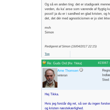
Og så en anden ting: det er stadigvæk menne
verden, du ka' anse som værende af flygtig ka
pssst! ja du er i sandhed en glad kristen, og 
det, det dér med agnosticismen er jo slet ikke 
mvh
Simon
Redigeret af Simon (
16/04/2017
22:15
)
Top
#23067
Re: Guds Ord
[
Re: Tikka
]
Regis
Arne Thomsen
Indlæ
veteran
Sted:
Hej Tikka.
Hvis jeg forstår dig ret, så ser du ingen forsk
og kristen næstekærlighed.