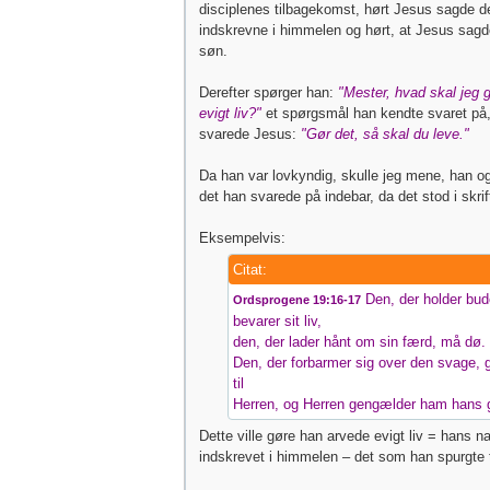
disciplenes tilbagekomst, hørt Jesus sagde d
indskrevne i himmelen og hørt, at Jesus sag
søn.
Derefter spørger han:
"Mester, hvad skal jeg g
evigt liv?"
et spørgsmål han kendte svaret på,
svarede Jesus:
"Gør det, så skal du leve."
Da han var lovkyndig, skulle jeg mene, han o
det han svarede på indebar, da det stod i skrif
Eksempelvis:
Citat:
Den, der holder bud
Ordsprogene 19:16-17
bevarer sit liv,
den, der lader hånt om sin færd, må dø.
Den, der forbarmer sig over den svage, g
til
Herren, og Herren gengælder ham hans g
Dette ville gøre han arvede evigt liv = hans na
indskrevet i himmelen – det som han spurgte t