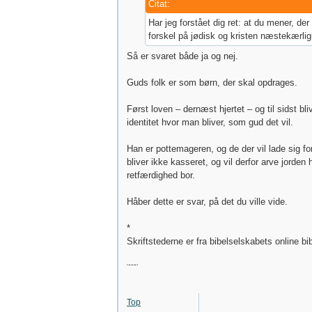
Citat:
Har jeg forstået dig ret: at du mener, der
forskel på jødisk og kristen næstekærli
Så er svaret både ja og nej.
Guds folk er som børn, der skal opdrages.
Først loven – dernæst hjertet – og til sidst bli
identitet hvor man bliver, som gud det vil.
Han er pottemageren, og de der vil lade sig f
bliver ikke kasseret, og vil derfor arve jorden 
retfærdighed bor.
Håber dette er svar, på det du ville vide.
*
Skriftstederne er fra bibelselskabets online bi
¨¨¨¨
Top