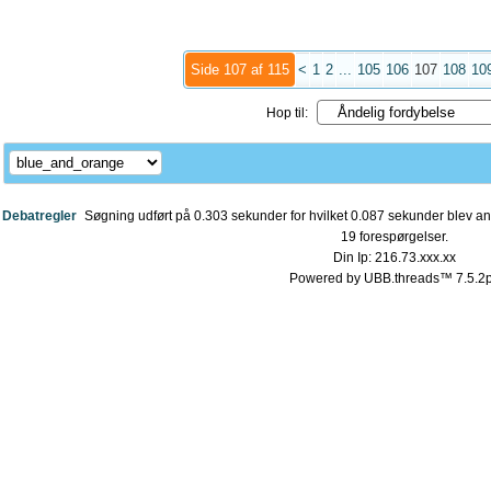
Side 107 af 115
<
1
2
...
105
106
107
108
10
Hop til:
Debatregler
Søgning udført på 0.303 sekunder for hvilket 0.087 sekunder blev anv
19 forespørgelser.
Din Ip: 216.73.xxx.xx
Powered by UBB.threads™ 7.5.2