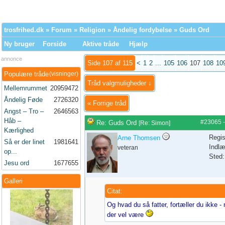
trosfrihed.dk
»
Forum
»
Religion
»
Åndelig fordybelse
» Guds Ord
Ny bruger
Forside
Aktive tråde
Hjælp
annonce
Side 107 af 115
<
1
2
...
105
106
107
108
10
Populære tråde
(visninger)
Tråd valgmuligheder ↓
Mellemrummet
20959472
Åndelig Føde
2726320
«
Forrige tråd
Angst – Tro –
2646563
Håb –
#23065
Re: Guds Ord
[
Re: Simon
]
Kærlighed
Regis
Arne Thomsen
Så er der linet
1981641
Indlæ
veteran
op...
Sted:
Jesu ord
1677655
Galleri
Citat:
Og hvad du så fatter, fortæller du ikke -
der vel være