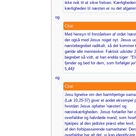
ikke nok til at sikre frelsen. Kærligheden
kærligheden til næsten er nu det afgøre
og
Citat:
Med hensyn til forståelsen af ordet 'næst
der også med Jesus noget nyt. Jesus ud
næstebegrebet radikalt, så det kommer ti
gælde alle mennesker. Faktisk udvider 
begrebet så vidt, at han endda siger: "El
fjender og bed for dem, som forfølger jer
5,44)!
og
Citat:
Jesu lignelse om den barmhjertige samar
(Luk 10,25-37) giver et andet eksempel 
hvordan Jesus opfatter 'næsten' og
næstekærligheden. Jesus fortæller her 
overfaldne og halvdøde mand, som hver
hjælpes af den jødiske præst eller levit,
af den forbipasserende samaritaner. Den
overfaldne har alt det, vi kan identificer