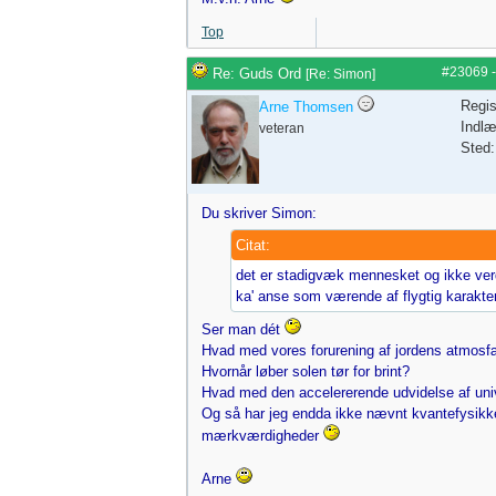
Top
#23069
Re: Guds Ord
[
Re: Simon
]
Regis
Arne Thomsen
Indlæ
veteran
Sted:
Du skriver Simon:
Citat:
det er stadigvæk mennesket og ikke ver
ka' anse som værende af flygtig karakter
Ser man dét
Hvad med vores forurening af jordens atmos
Hvornår løber solen tør for brint?
Hvad med den accelererende udvidelse af uni
Og så har jeg endda ikke nævnt kvantefysikke
mærkværdigheder
Arne