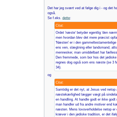
Det har jeg svært ved at følge dig i - og det h
også.
Se f.eks.
dette
:
Citat:
Ordet 'næste' betyder egentlig 'den nærm
men hvordan blev det mere præcist opfat
'Næsten' er i den gammeltestamentelige t
ens ven, slægtning eller landsmand, alt
mennesker, man umiddelbart har fælles
Den fremmede, som bor hos det jødiske 
regnes dog også som ens næste (se 3 
34).
og
Citat:
Samtidig er det nyt, at Jesus ved netop 
næstekærlighed lægger vægt på sindela
en handling. At handle godt er ikke godt 
man handler ud fra andre motiver end kær
næsten. Mens lovoverholdelse netop er 
kræver i den jødiske tradition, er det ifø