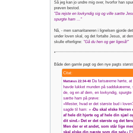
Så jeg kan jo undre mig over, hvorfor han spur
prøven bestod.
"Da rejste en lovkyndig sig og ville sætte Je
spurgte ham …"
Nå, - men samaritaneren i lignelsen gjorde de
under loven skal, og det fortalte Jesus, at de
skulle efterligne:
"Gå du hen og gør ligeså!"
*¨¨¨¨¨¨¨¨¨¨¨¨¨¨¨¨¨¨¨¨¨¨¨¨¨¨¨¨¨¨¨¨¨¨¨¨¨¨¨¨¨¨¨¨¨¨¨¨¨¨¨¨¨¨¨¨¨¨¨¨¨¨¨¨¨
Både den gamle pagt og den nye pagts størst
Citat:
Da farisæerne hørte, at
Mattæus 22:34-40
havde lukket munden på saddukæerne,
de, og en af dem, en lovkyndig, spurgte 
sætte ham på prøve:
»Mester, hvad er det største bud i love
sagde til ham: »
›Du skal elske Herren
af hele dit hjerte og af hele din sjæl o
dit sind.‹ Det er det største og det før
Men der er et andet, som står lige me
skal elske din næste som dig selv.‹
På