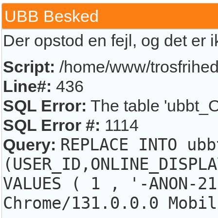
UBB Besked
Der opstod en fejl, og det er 
Script:
/home/www/trosfrihed.
Line#:
436
SQL Error:
The table 'ubbt_O
SQL Error #:
1114
Query:
REPLACE INTO ubb
(USER_ID,ONLINE_DISPLA
VALUES ( 1 , '-ANON-21
Chrome/131.0.0.0 Mobil