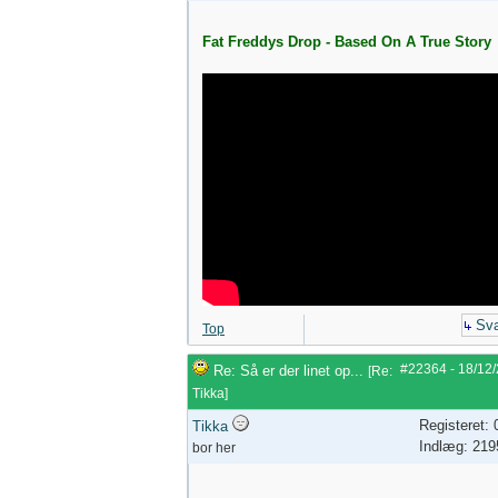
Fat Freddys Drop - Based On A True Story
Sva
Top
#22364
-
18/12
Re: Så er der linet op...
[
Re:
Tikka
]
Registeret:
Tikka
Indlæg: 219
bor her