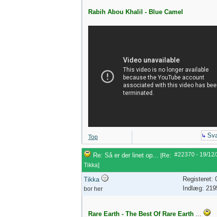
Rabih Abou Khalil - Blue Camel
Sva
Top
#22370
-
19/12
Re: Så er der linet op...
[
Re:
Tikka
]
Registeret:
Tikka
Indlæg: 219
bor her
Rare Earth - The Best Of Rare Earth
...