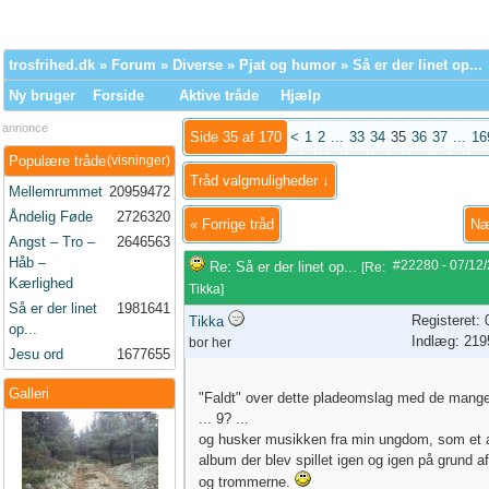
trosfrihed.dk
»
Forum
»
Diverse
»
Pjat og humor
» Så er der linet op...
Ny bruger
Forside
Aktive tråde
Hjælp
annonce
Side 35 af 170
<
1
2
...
33
34
35
36
37
...
16
Populære tråde
(visninger)
Tråd valgmuligheder ↓
Mellemrummet
20959472
Åndelig Føde
2726320
«
Forrige tråd
Næ
Angst – Tro –
2646563
Håb –
#22280
-
07/12
Re: Så er der linet op...
[
Re:
Kærlighed
Tikka
]
Så er der linet
1981641
Registeret:
Tikka
op...
Indlæg: 219
bor her
Jesu ord
1677655
Galleri
"Faldt" over dette pladeomslag med de mang
... 9? ...
og husker musikken fra min ungdom, som et 
album der blev spillet igen og igen på grund a
og trommerne.