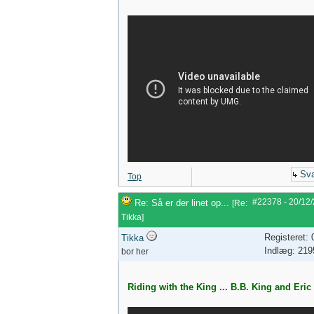
Sva
Top
#22378
-
20/12
Re: Så er der linet op...
[
Re:
Tikka
]
Registeret:
Tikka
Indlæg: 219
bor her
Riding with the King ... B.B. King and Eric