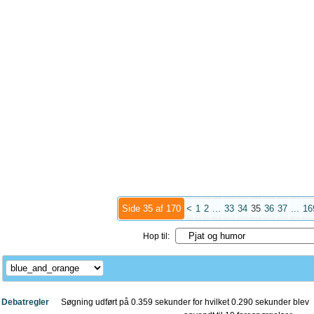
Side 35 af 170
<
1
2
...
33
34
35
36
37
...
16
Hop til:
Debatregler
Søgning udført på 0.359 sekunder for hvilket 0.290 sekunder blev