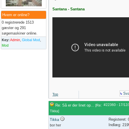
Santana - Santana
Hvem er online?
0 registrerede 1513
gæster og 291
søgemaskiner online.
Key:
Admin
,
Global Mod
,
Mod
Sva
Top
#22360
-
17/12
Re: Så er der linet op...
[
Re:
Tikka
]
Registeret:
Tikka
Indlæg: 219
bor her