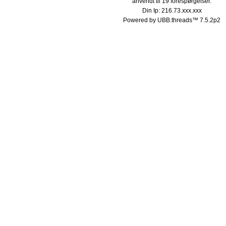
anvendt til 19 forespørgelser.
Din Ip: 216.73.xxx.xxx
Powered by UBB.threads™ 7.5.2p2