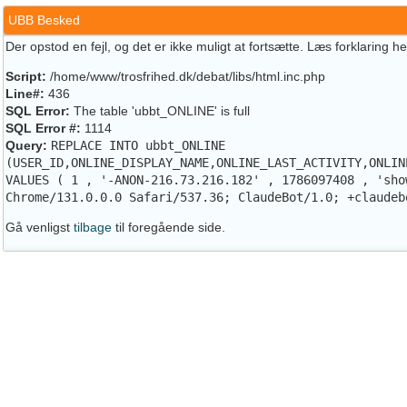
UBB Besked
Der opstod en fejl, og det er ikke muligt at fortsætte. Læs forklaring h
Script:
/home/www/trosfrihed.dk/debat/libs/html.inc.php
Line#:
436
SQL Error:
The table 'ubbt_ONLINE' is full
SQL Error #:
1114
Query:
REPLACE INTO ubbt_ONLINE
(USER_ID,ONLINE_DISPLAY_NAME,ONLINE_LAST_ACTIVITY,ONLIN
VALUES ( 1 , '-ANON-216.73.216.182' , 1786097408 , 'sho
Chrome/131.0.0.0 Safari/537.36; ClaudeBot/1.0; +claudeb
Gå venligst
tilbage
til foregående side.