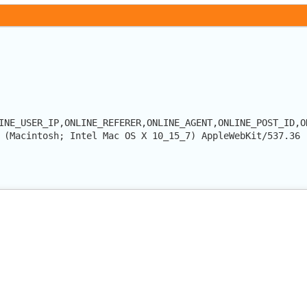
INE_USER_IP,ONLINE_REFERER,ONLINE_AGENT,ONLINE_POST_ID,O
 (Macintosh; Intel Mac OS X 10_15_7) AppleWebKit/537.36 