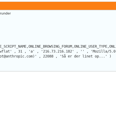
erunder
E_SCRIPT_NAME,ONLINE_BROWSING_FORUM,ONLINE_USER_TYPE,ONL
wflat' , 31 , 'a' , '216.73.216.182' , '' , 'Mozilla/5.0
ot@anthropic.com)' , 22088 , 'Så er der linet op...' )