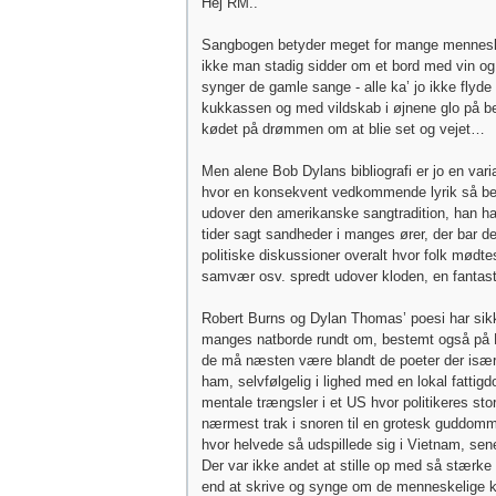
Hej RM..
Sangbogen betyder meget for mange mennes
ikke man stadig sidder om et bord med vin og
synger de gamle sange - alle ka’ jo ikke flyde
kukkassen og med vildskab i øjnene glo på ben
kødet på drømmen om at blie set og vejet…
Men alene Bob Dylans bibliografi er jo en variat
hvor en konsekvent vedkommende lyrik så be
udover den amerikanske sangtradition, han har
tider sagt sandheder i manges ører, der bar d
politiske diskussioner overalt hvor folk mødtes
samvær osv. spredt udover kloden, en fantast
Robert Burns og Dylan Thomas’ poesi har sikk
manges natborde rundt om, bestemt også på 
de må næsten være blandt de poeter der især 
ham, selvfølgelig i lighed med en lokal fattig
mentale trængsler i et US hvor politikeres st
nærmest trak i snoren til en grotesk guddom
hvor helvede så udspillede sig i Vietnam, sene
Der var ikke andet at stille op med så stærke
end at skrive og synge om de menneskelige 