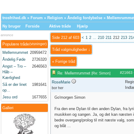
trosfrihed.dk
»
Forum
»
Religion
»
Åndelig fordybelse
» Mellemrumme
Ny bruger
Forside
Aktive tråde
Hjælp
annonce
Side 212 af 603
<
1
2
...
210
211
212
213
21
Populære tråde
(visninger)
Tråd valgmuligheder ↓
Mellemrummet
20959472
Åndelig Føde
2726320
«
Forrige tråd
Angst – Tro –
2646563
Håb –
#21663
Re: Mellemrummet
[
Re: Simon
]
Kærlighed
Regis
RoseMarie
Så er der linet
1981641
Indl
bor her
op...
Jesu ord
1677655
Go'morgen Simon
Galleri
Fra den ene Dylan til den anden Dylan, fra lyri
musikken og sangen. Ja, og det kan næsten 
bedre overgang/prolog til mit næste valg, som
og blåt ...