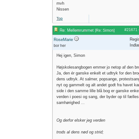
mvh
Nissen
Top
#21671
Re: Mellemrummet
[
Re: Simon
]
Regis
RoseMarie
Indl
bor her
Hej igen, Simon
Højskolesangbogen emmer jo netop af den br
Ja, den ér ganske enkelt et udtryk for den bro
dens udtryk. At salmer, popsange, protestsang
nyt og gammelt og alt andet godt fra havet k
side i den samme lille blå bog er ganske enke
verden i poesi og sang, der byder op til fælle
samhørighed ...
Og derfor elsker jeg verden
trods al dens nød og strid;