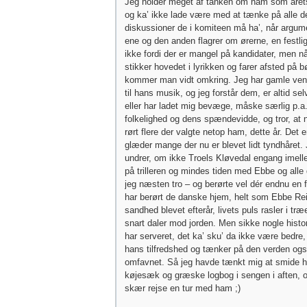
Jeg holder meget af tanken om ham som året
og ka’ ikke lade være med at tænke på alle
diskussioner de i komiteen må ha’, når argum
ene og den anden flagrer om ørerne, en festlig 
ikke fordi der er mangel på kandidater, men n
stikker hovedet i lyrikken og farer afsted på b
kommer man vidt omkring. Jeg har gamle ven
til hans musik, og jeg forstår dem, er altid sel
eller har ladet mig bevæge, måske særlig p.a
folkelighed og dens spændevidde, og tror, at 
rørt flere der valgte netop ham, dette år. Det e
glæder mange der nu er blevet lidt tyndhåret. 
undrer, om ikke Troels Kløvedal engang imel
på trilleren og mindes tiden med Ebbe og alle 
jeg næsten tro – og berørte vel dér endnu en
har berørt de danske hjem, helt som Ebbe Reic
sandhed blevet efterår, livets puls rasler i træ
snart daler mod jorden. Men sikke nogle histo
har serveret, det ka’ sku’ da ikke være bedre, 
hans tilfredshed og tænker på den verden ogs
omfavnet. Så jeg havde tænkt mig at smide h
køjesæk og græske logbog i sengen i aften, 
skær rejse en tur med ham ;)