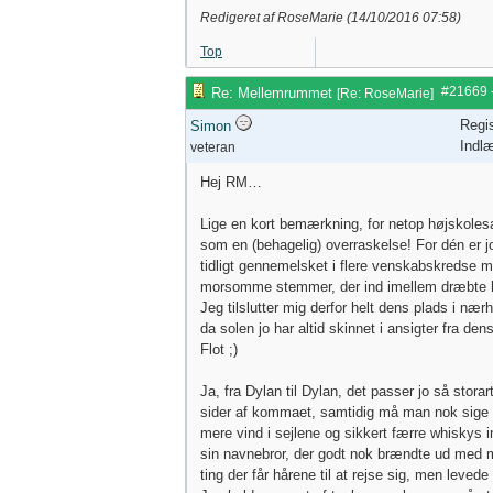
Redigeret af RoseMarie (
14/10/2016
07:58
)
Top
#21669
Re: Mellemrummet
[
Re: RoseMarie
]
Regis
Simon
Indl
veteran
Hej RM…
Lige en kort bemærkning, for netop højskol
som en (behagelig) overraskelse! For dén er jo
tidligt gennemelsket i flere venskabskredse m
morsomme stemmer, der ind imellem dræbte h
Jeg tilslutter mig derfor helt dens plads i nær
da solen jo har altid skinnet i ansigter fra dens
Flot ;)
Ja, fra Dylan til Dylan, det passer jo så stora
sider af kommaet, samtidig må man nok sige a
mere vind i sejlene og sikkert færre whiskys 
sin navnebror, der godt nok brændte ud med 
ting der får hårene til at rejse sig, men levede 