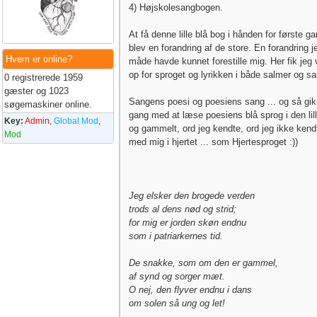
4) Højskolesangbogen.
At få denne lille blå bog i hånden for første
blev en forandring af de store. En forandring j
Hvem er online?
måde havde kunnet forestille mig. Her fik jeg 
op for sproget og lyrikken i både salmer og s
0 registrerede 1959
gæster og 1023
Sangens poesi og poesiens sang ... og så gik j
søgemaskiner online.
gang med at læse poesiens blå sprog i den lil
Key:
Admin
,
Global Mod
,
og gammelt, ord jeg kendte, ord jeg ikke kendt
Mod
med mig i hjertet ... som Hjertesproget :))
Jeg elsker den brogede verden
trods al dens nød og strid;
for mig er jorden skøn endnu
som i patriarkernes tid.
De snakke, som om den er gammel,
af synd og sorger mæt.
O nej, den flyver endnu i dans
om solen så ung og let!