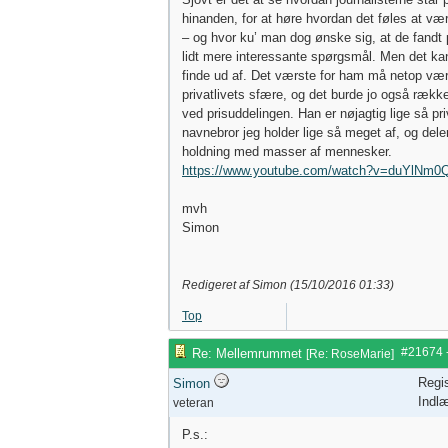
hinanden, for at høre hvordan det føles at væ
– og hvor ku’ man dog ønske sig, at de fandt 
lidt mere interessante spørgsmål. Men det kan
finde ud af. Det værste for ham må netop vær
privatlivets sfære, og det burde jo også rækk
ved prisuddelingen. Han er nøjagtig lige så p
navnebror jeg holder lige så meget af, og dele
holdning med masser af mennesker.
https://www.youtube.com/watch?v=duYlNm
mvh
Simon
Redigeret af Simon (
15/10/2016
01:33
)
Top
#21674
Re: Mellemrummet
[
Re: RoseMarie
]
Regis
Simon
Indl
veteran
P.s.: