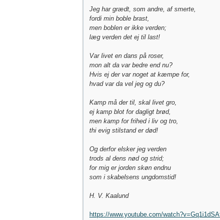
Jeg har grædt, som andre, af smerte,
fordi min boble brast,
men boblen er ikke verden;
læg verden det ej til last!
Var livet en dans på roser,
mon alt da var bedre end nu?
Hvis ej der var noget at kæmpe for,
hvad var da vel jeg og du?
Kamp må der til, skal livet gro,
ej kamp blot for dagligt brød,
men kamp for frihed i liv og tro,
thi evig stilstand er død!
Og derfor elsker jeg verden
trods al dens nød og strid;
for mig er jorden skøn endnu
som i skabelsens ungdomstid!
H. V. Kaalund
https://www.youtube.com/watch?v=Gq1i1dSA