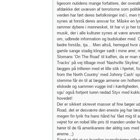
ligesom nutidens mange forfattere, der overalt
afdække det uvæsen af terrorisme som politike
verden har ført deres befolkninger ind i, men t
synes at forstå deres ansvar for. Måske en lyr
rammer dybere i mennesket, tit har vi jo her 
musik, der i alle kulturer synes at være anven
om, udbrede information og budskaber med.
bedre forstås, tja… Men altså, herregud hvor 
gamle sange stadig klinger sødt i mine ører; 
Slomans ’On The Road’ til kaffen, da er man 
Tracks’ på vej tilbage mod ’Nashville Skyline’,
lægges på trilleren med et lille stik i hjertet, fo
from the North Country’ med Johnny Cash’ s
stemme får én til at lægge armene om hoftern
elskede og sammen vugge ind i kærligheden, 
sgu’ også fortjent turen nedad Styx med kukk
hovedet!
Der er sikkert skrevet masser af fine bøger 
Road, det er desværre den eneste jeg har læst
megen fin lyrik fra hans hånd ha’ fået mig til a
vejret for en nobel lille pris til manden under h
hører til de få amerikanere der aldrig ses me
ørerne..;)
Sjovt er det at se hvordan journalisterne står