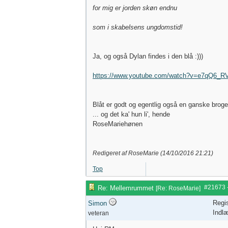
for mig er jorden skøn endnu
som i skabelsens ungdomstid!
Ja, og også Dylan findes i den blå :)))
https://www.youtube.com/watch?v=e7qQ6_
Blåt er godt og egentlig også en ganske broge
... og det ka' hun li', hende
RoseMariehønen
Redigeret af RoseMarie (
14/10/2016
21:21
)
Top
#21673
Re: Mellemrummet
[
Re: RoseMarie
]
Regis
Simon
Indl
veteran