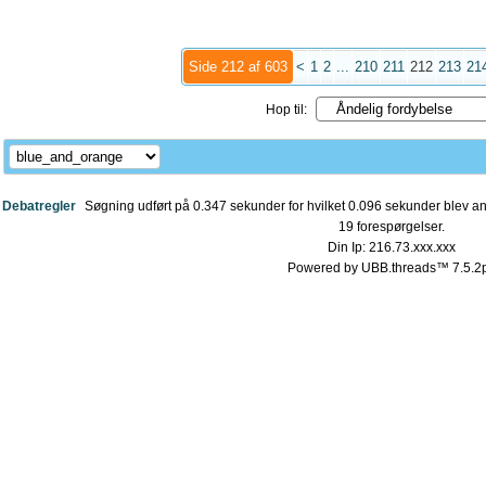
Side 212 af 603
<
1
2
...
210
211
212
213
21
Hop til:
Debatregler
Søgning udført på 0.347 sekunder for hvilket 0.096 sekunder blev anv
19 forespørgelser.
Din Ip: 216.73.xxx.xxx
Powered by UBB.threads™ 7.5.2