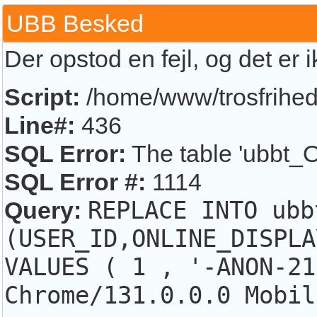
UBB Besked
Der opstod en fejl, og det er 
Script:
/home/www/trosfrihed.
Line#:
436
SQL Error:
The table 'ubbt_O
SQL Error #:
1114
Query:
REPLACE INTO ubb
(USER_ID,ONLINE_DISPLA
VALUES ( 1 , '-ANON-21
Chrome/131.0.0.0 Mobil