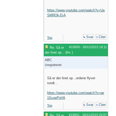
https://www.youtube.com/watch?v=Ua
SMROk-D-A
Svar
Citer
Top
#19950
-
30/11/2015
18:11
Re: Så er
der linet op...
[
Re:
]
ABC
Uregistreret
Så er der linet op...ordene flyver
rundt...
https://www.youtube.com/watch?v=qe
1ScoePqVA
Svar
Citer
Top
#19951
-
30/11/2015
20:07
Re: Så er