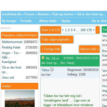
trosfrihed.dk
»
Forum
»
Diverse
»
Pjat og humor
» Så er der linet op...
Ny bruger
Forside
Aktive tråde
Hjælp
Du er ikke
annonce
Se
Side 2 af 170
<
1
2
3
4
...
169
170
>
↓
Populære tråde
(visninger)
Ved
Tråd valgmuligheder ↓
af 
Mellemrummet
20959472
01/
Åndelig Føde
2726320
«
Forrige tråd
Næste tråd
»
Bev
Angst – Tro –
2646563
Kær
Håb –
#19940
-
28/11/2015
13:51
Re: Så er
af 
Kærlighed
der linet op...
[
Re: Tikka
]
20/
Så er der linet
1981641
Registeret: 05/09/2015
Tikka
Ve
op...
Indlæg: 2195
bor her
af 
Jesu ord
1677655
31/
Galleri
Hva
da
af 
Tråden her har ført mig ind i
25/
”erindringens land” … Lige som at
kigge i et billedalbum hvor minderne
Den