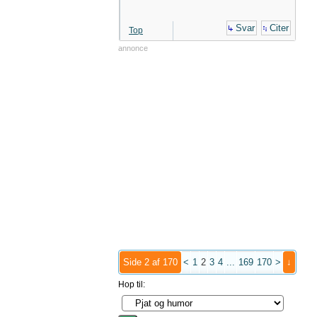
Svar
Citer
Top
annonce
Side 2 af 170
<
1
2
3
4
...
169
170
>
↓
Hop til: