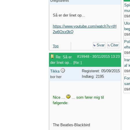
Uregistreret
Spi
mus
Så er der linet op...
09/
Ulo
https://www.youtube.com/watch?v=tH
beg
2w6Oxx0kQ
09/
Pol
Svar
Citer
Top
eft
09/
#19948
-
30/11/2015
13:23
Re: Så er
Ira
der linet op...
[
Re:
]
af k
Registeret: 05/09/2015
Tikka
09/
Indlæg: 2195
bor her
For
sam
09/
Nice ...
... som fører mig til
følgende:
The Beatles-Blackbird