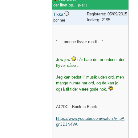
der linet op...
[
Re:
]
Registeret: 05/09/2015
Tikka
Indlæg: 2195
bor her
" ... ordene flyver rundt ..."
Jow jow
når bare det er ordene, der
flyver såee ...
Jeg kan bedst li' musik uden ord, men
mange numre har ord, og de kan jo
også til tider være gode nok.
AC/DC - Back in Black
https://www.youtube.com/watch?v=pA
gnJDJN4VA