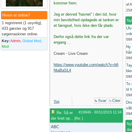
kommer frem.
af 
25/
Jeg er derved ”havnet” i den tid, hvor
Hvem er online?
min bevidsthed opdagede at tanken er
Ny
1 registreret (1 usynlig),
et fængsel, hvis ikke den får plads.
Ulv
433 gæster og 917
vok
søgemaskiner online.
Derfor også dette link fra der var
09/
Key:
Admin
,
Global Mod
,
engang …
Mod
Ny 
hån
Cream - Live Cream
09/
https://www.youtube.com/watch?v=bfi
Tay
NtaBaSL4
ble
09/
To 
til 
09/
Svar
Citer
Top
Dro
våb
#19946
-
30/11/2015
11:34
Re: Så er
09/
der linet op...
[
Re:
]
Nyh
ABC
da