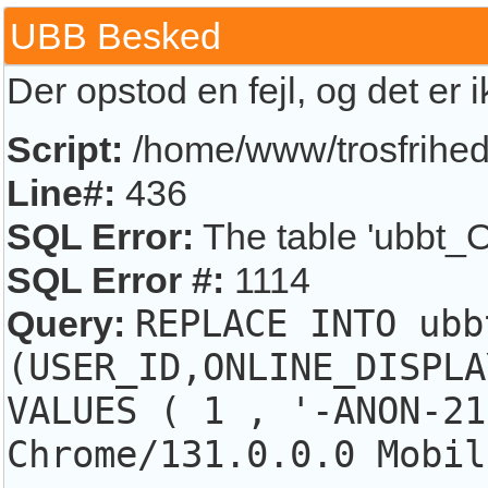
UBB Besked
Der opstod en fejl, og det er 
Script:
/home/www/trosfrihed.
Line#:
436
SQL Error:
The table 'ubbt_O
SQL Error #:
1114
Query:
REPLACE INTO ubb
(USER_ID,ONLINE_DISPLA
VALUES ( 1 , '-ANON-21
Chrome/131.0.0.0 Mobil