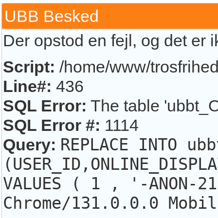
UBB Besked
Der opstod en fejl, og det er 
Script:
/home/www/trosfrihed.
Line#:
436
SQL Error:
The table 'ubbt_O
SQL Error #:
1114
Query:
REPLACE INTO ubb
(USER_ID,ONLINE_DISPLA
VALUES ( 1 , '-ANON-21
Chrome/131.0.0.0 Mobil